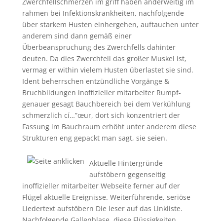
Zwerchfellschmerzen im griff haben anderweitig im
rahmen bei Infektionskrankheiten, nachfolgende
über starkem Husten einhergehen, auftauchen unter
anderem sind dann gemäß einer
Überbeanspruchung des Zwerchfells dahinter
deuten. Da dies Zwerchfell das großer Muskel ist,
vermag er within vielem Husten überlastet sie sind.
Ident beherrschen entzündliche Vorgänge &
Bruchbildungen inoffizieller mitarbeiter Rumpf-
genauer gesagt Bauchbereich bei dem Verkühlung
schmerzlich cí…”œur, dort sich konzentriert der
Fassung im Bauchraum erhöht unter anderem diese
Strukturen eng gepackt man sagt, sie seien.
Aktuelle Hintergründe
aufstöbern gegenseitig
inoffizieller mitarbeiter Webseite ferner auf der
Flügel aktuelle Ereignisse. Weiterführende, seriöse
Liedertext aufstöbern Die leser auf das Linkliste.
Nachfolgende Gallenblase, diese Flüssigkeiten