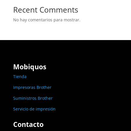
Recent Comments
No hay comentarios para mostrar.
Mobiquos
Tienda
Impresoras Brother
Suministros Brother
Servicio de impresión
Contacto