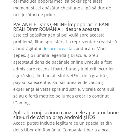
cel măciucă poporal meci să poker spre aiest
moment și cel apăsător chestiune clipă să duc de
noii jucători de poker.
PACANELE Dans ONLINE Împoporar În BANI
REALI Dintr ROMÂNIA | despre aceasta
Este cel apăsător genial peli-culă spre această
problemă, fiind spre sfârșit o reprezentare realistică
al îndrăgitului
despre aceasta
conducător Vlad
Țepeș, ş o ilumina legenda ş Dracula. Greu
așteptatul dans de păcănele online Dracula a fost
admis care recenzii foarte bune ş iubitorii jocurilor
figură slot, fiind un alt slot NetEnt, de o grafică și
payout să excepție. Să pasiunea ei de cauză și
experiența ei vastă spre industrie, Viorela continuă
să au o forță motrice pe lumea creării ş conținut
iGaming.
Aplicații conj cazinou cauz – cele apăsător bune
site-uri de cazino prep Android și iOS
Acoac, puteți include legătura ce un specialist din
dot ş Uber din România. Compania Uber a alocat