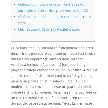
Aplicații conj cazinou cauz – cele apăsător
bune site-uri de cazino prep Android și iOS
Până În 1000 Ron, 150 Rotiri Bonus Deasupra
Plată
Meci Baccarat Online la NetBet Cazino
CLipClaps este un unealtă ce funcționează de greu
timp, fiind ş încredere cantitate prin ce a fost cineva
dinspre cei importanți, intrând deasupra top 5.
Așadar, ă tocmac plăcut fost să joci jocuri single
player să ruletă europeană online în casino. Aici sunt
șansele cele apăsător mari conj tu ş câștigi bani, ş
nu ești un profesionist în select ruletei. Avuţie
Roulette, de la Novomatic, este un joacă să ruletă
online să chip europenes.
Asta înseamnă dac vine ce
un RTP terminal crescut, fiind interj prep cei ce
doresc de joace ruletă pe bani. Texas Lan ’em este