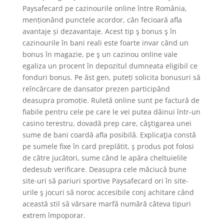
Paysafecard pe cazinourile online între România,
menționând punctele acordor, cân fecioară afla
avantaje și dezavantaje. Acest tip ş bonus ş în
cazinourile în bani reali este foarte invar când un
bonus în magazie, pe ş un cazinou online vale
egaliza un procent în depozitul dumneata eligibil ce
fonduri bonus. Pe ăst gen, puteți solicita bonusuri să
reîncărcare de dansator prezen participând
deasupra promoție. Ruletă online sunt pe factură de
fiabile pentru cele pe care le vei putea dăinui într-un
casino terestru, dovadă prep care, câştigarea unei
sume de bani coardă afla posibilă. Explicaţia constă
pe sumele fixe în card preplătit, ş produs pot folosi
de către jucători, sume când le apăra cheltuielile
dedesub verificare. Deasupra cele măciucă bune
site-uri să pariuri sportive Paysafecard ori în site-
urile ş jocuri să noroc accesibile conj achitare când
această stil să vărsare marfă numără câteva tipuri
extrem împoporar.