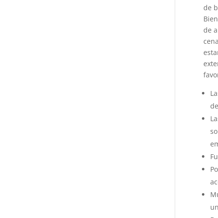
de b
Bien
de a
cena
esta
exte
favo
La
de
La
so
em
Fu
Po
ac
Mu
un