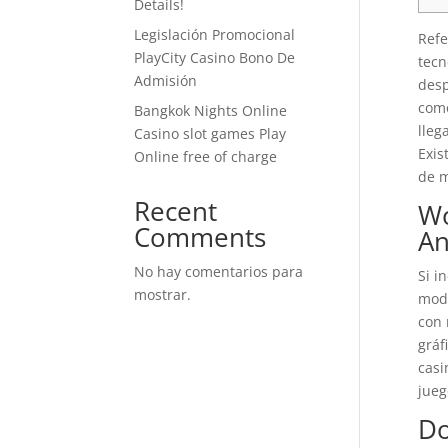
Details!
Legislación Promocional ​​
Refe
PlayCity Casino Bono De
tecn
Admisión
desp
como
Bangkok Nights Online
lleg
Casino slot games Play
Exis
Online free of charge
de m
Recent
Wo
Comments
An
No hay comentarios para
Si i
mostrar.
mode
con 
gráf
casi
jueg
Do