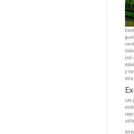
Exis
gust
rond
lúdi
con 
Adem
y no
otra
Ex
Las 
evid
repr
util
Alre