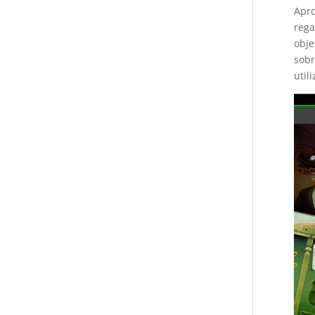
Apro
rega
obje
sobr
util