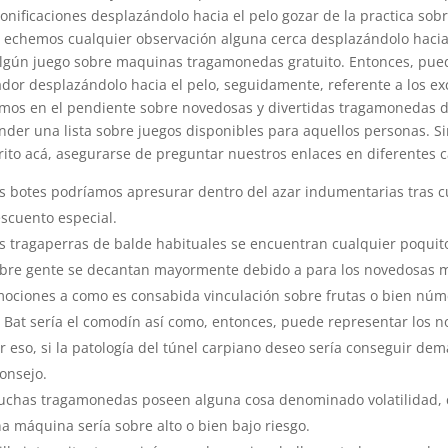
onificaciones desplazándolo hacia el pelo gozar de la practica so
 echemos cualquier observación alguna cerca desplazándolo hacia 
lgún juego sobre maquinas tragamonedas gratuito. Entonces, puede
dor desplazándolo hacia el pelo, seguidamente, referente a los exc
mos en el pendiente sobre novedosas y divertidas tragamonedas d
nder una lista sobre juegos disponibles para aquellos personas. S
rito acá, asegurarse de preguntar nuestros enlaces en diferentes c
s botes podrí­amos apresurar dentro del azar indumentarias tras c
scuento especial.
s tragaperras de balde habituales se encuentran cualquier poquit
bre gente se decantan mayormente debido a para los novedosas 
ociones a como es consabida vinculación sobre frutas o bien núm
 Bat serí­a el comodín así­ como, entonces, puede representar los n
r eso, si la patologí­a del túnel carpiano deseo serí­a conseguir de
onsejo.
chas tragamonedas poseen alguna cosa denominado volatilidad, 
a máquina serí­a sobre alto o bien bajo riesgo.