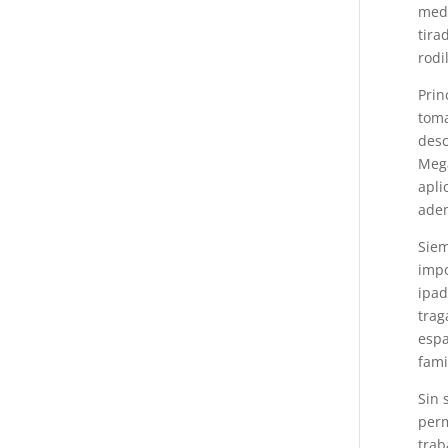
medi
tira
rodi
Prin
toma
desc
Mega
apli
adem
Siem
impo
ipad
trag
espa
fami
Sin 
perm
trab