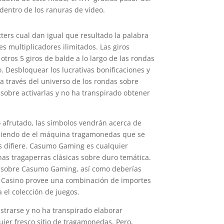
dentro de los ranuras de video.
ters cual dan igual que resultado la palabra
s multiplicadores ilimitados. Las giros
tros 5 giros de balde a lo largo de las rondas
o. Desbloquear los lucrativas bonificaciones y
 través del universo de los rondas sobre
 sobre activarlas y no ha transpirado obtener
 afrutado, las símbolos vendrán acerca de
ndiendo de el máquina tragamonedas que se
 difiere. Casumo Gaming es cualquier
nas tragaperras clásicas sobre duro temática.
o sobre Casumo Gaming, así­ como deberías
en Casino provee una combinación de importes
el colección de juegos.
istrarse y no ha transpirado elaborar
ier fresco sitio de tragamonedas. Pero,