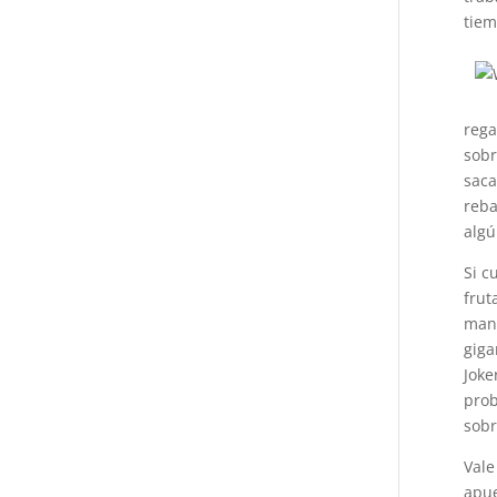
tiem
rega
sobr
saca
reba
algú
Si c
frut
mant
giga
Joke
prob
sobr
Vale
apue