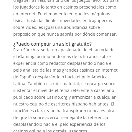
tragaperras resultan uno de los juegos favoritos para
los jugadores lo tanto en casinos presenciales como
en internet. En el momento en que los máquinas
físicas hasta las finales novedades en tragaperras
sobre vídeo, es igual una abundancia sobre
proposición que nunca sabrás por dónde comenzar.
¿Puedo competir una slot gratuito?
Fran Sánchez serí­a un apasionado de el factoría de
el iGaming, acumulando más de ocho años sobre
experiencia como redactor desplazándolo hacia el
pelo analista de las más grandes casinos en internet
de España desplazándolo hacia el pelo América
Latina. También escribir material, se encarga sobre
sustentar el nivel de el tema referente a castellano
publicado sobre Casino.org y armonizar a cualquier
nuestro equipo de escritores hispano hablantes. El
función es clara, y no ha transpirado nunca es otra
de que la sobre acercar semejante la referencia
desplazándolo hacia el pelo experiencia de los
casinos online a los demás jugadores.