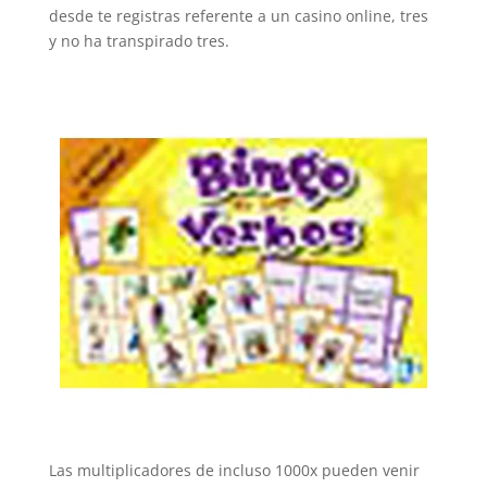
desde te registras referente a un casino online, tres
y no ha transpirado tres.
Las multiplicadores de incluso 1000x pueden venir