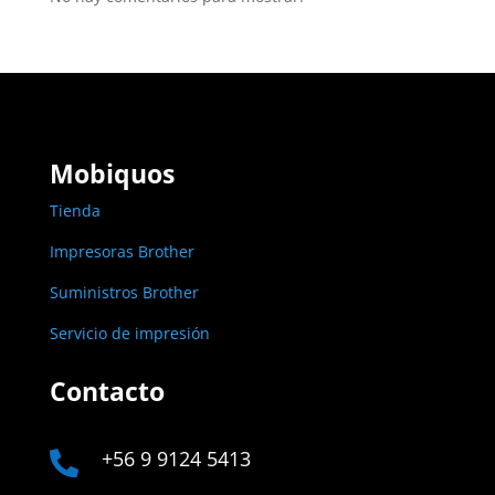
Mobiquos
Tienda
Impresoras Brother
Suministros Brother
Servicio de impresión
Contacto
+56 9 9124 5413
