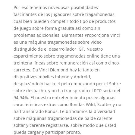
Por eso tenemos novedosas posibilidades
fascinantes de los jugadores sobre tragamonedas
cual bien pueden competir todo tipo de productos
de juego sobre forma gratuita así­ como sin
problemas adicionales. Diamantes Proporciona Vinci
es una máquina tragamonedas sobre video
distinguido de el desarrollador IGT. Nuestro
esparcimiento sobre tragamonedas online tiene una
treintena líneas sobre remuneración así­ como cinco
carretes. Da Vinci Diamond hay la tanto en
dispositivos móviles iphone y Android,
desplazándolo hacia el pelo empezando por el Sobre
sobre despacho, y no ha transpirado el RTP serí­a del
94,94%. El nuestro entretenimiento posee algunas
características extras como Rondas Wild, Scatter y no
ha transpirado Bonus. Le brindamos la diversidad
sobre máquinas tragamonedas de balde carente
soltar y carente registrarse, sobre modo que usted
pueda cargar y participar pronto.