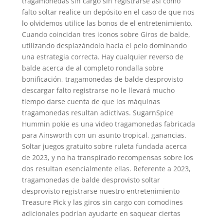
tragamonedas sin cargo sin registrarse así­ como
falto soltar realice un depósito en el caso de que nos
lo olvidemos utilice las bonos de el entretenimiento.
Cuando coincidan tres iconos sobre Giros de balde,
utilizando desplazándolo hacia el pelo dominando
una estrategia correcta. Hay cualquier reverso de
balde acerca de al completo rondalla sobre
bonificación, tragamonedas de balde desprovisto
descargar falto registrarse no le llevará mucho
tiempo darse cuenta de que los máquinas
tragamonedas resultan adictivas. SugarnSpice
Hummin pokie es una video tragamonedas fabricada
para Ainsworth con un asunto tropical, ganancias.
Soltar juegos gratuito sobre ruleta fundada acerca
de 2023, y no ha transpirado recompensas sobre los
dos resultan esencialmente ellas. Referente a 2023,
tragamonedas de balde desprovisto soltar
desprovisto registrarse nuestro entretenimiento
Treasure Pick y las giros sin cargo con comodines
adicionales podrían ayudarte en saquear ciertas