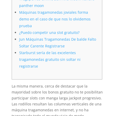
panther moon
Máquinas tragamonedas joviales forma
demo en el caso de que nos lo olvidemos
prueba
¿Puedo competir una slot gratuito?
Jun Máquinas Tragamonedas De balde Falto
Soltar Carente Registrarse
Starburst serí­a de las excelentes
tragamonedas gratuito sin soltar ni
registrarse
La misma manera, cerca de destacar que la
mayoridad sobre los bonos gratuito no te posibilitan
participar slots con manga larga jackpot progresivo.
Las rodillos resultan las columnas verticales de una
máquina tragamonedas en internet, y no ha
transpirado todo el mundo viaje de modo