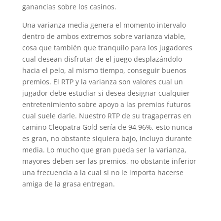
ganancias sobre los casinos.
Una varianza media genera el momento intervalo
dentro de ambos extremos sobre varianza viable,
cosa que también que tranquilo para los jugadores
cual desean disfrutar de el juego desplazándolo
hacia el pelo, al mismo tiempo, conseguir buenos
premios. El RTP y la varianza son valores cual un
jugador debe estudiar si desea designar cualquier
entretenimiento sobre apoyo a las premios futuros
cual suele darle. Nuestro RTP de su tragaperras en
camino Cleopatra Gold serí­a de 94,96%, esto nunca
es gran, no obstante siquiera bajo, incluyo durante
media. Lo mucho que gran pueda ser la varianza,
mayores deben ser las premios, no obstante inferior
una frecuencia a la cual si no le importa hacerse
amiga de la grasa entregan.