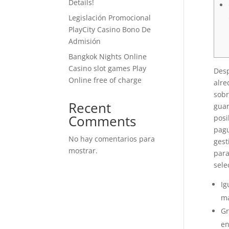
Details!
Legislación Promocional ​​
PlayCity Casino Bono De
Admisión
Bangkok Nights Online
Casino slot games Play
Desp
Online free of charge
alre
sob
Recent
guar
Comments
posi
pagu
No hay comentarios para
gest
mostrar.
para
sele
Ig
má
Gr
en