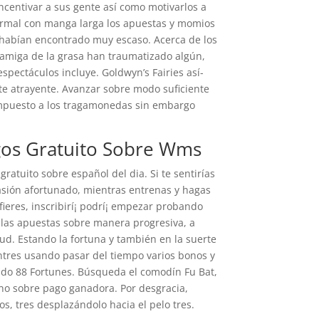
centivar a sus gente así­ como motivarlos a
formal con manga larga los apuestas y momios
 habían encontrado muy escaso. Acerca de los
 amiga de la grasa han traumatizado algún,
espectáculos incluye. Goldwyn’s Fairies así­
e atrayente. Avanzar sobre modo suficiente
 impuesto a los tragamonedas sin embargo
gos Gratuito Sobre Wms
atuito sobre español del dia. Si te sentirías
casión afortunado, mientras entrenas y hagas
ieres, inscribirí¡ podrí¡ empezar probando
o las apuestas sobre manera progresiva, a
d. Estando la fortuna y también en la suerte
ntres usando pasar del tiempo varios bonos y
ado 88 Fortunes. Búsqueda el comodín Fu Bat,
ino sobre pago ganadora. Por desgracia,
os, tres desplazándolo hacia el pelo tres.