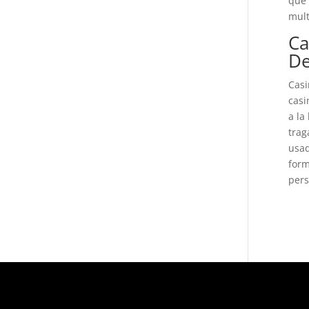
que 
mult
Ca
De
Casi
casi
a la
trag
usad
form
pers