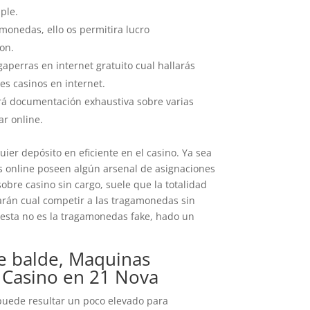
ple.
onedas, ello os permitira lucro
on.
perras en internet gratuito cual hallarás
es casinos en internet.
drá documentación exhaustiva sobre varias
r online.
er depósito en eficiente en el casino. Ya sea
 online poseen algún arsenal de asignaciones
bre casino sin cargo, suele que la totalidad
izarán cual competir a las tragamonedas sin
esta no es la tragamonedas fake, hado un
e balde, Maquinas
 Casino en 21 Nova
 puede resultar un poco elevado para