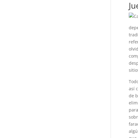
Ju
depe
trad
refe
olvi
comp
desp
siti
Todo
así­
de b
elim
para
sobr
fara
algú