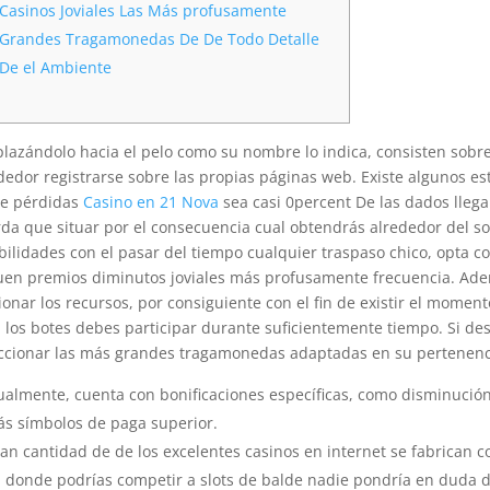
Casinos Joviales Las Más profusamente
Grandes Tragamonedas De De Todo Detalle
De el Ambiente
lazándolo hacia el pelo como su nombre lo indica, consisten sobre
dedor registrarse sobre las propias páginas web. Existe algunos es
re pérdidas
Casino en 21 Nova
sea casi 0percent De las dados llega
da que situar por el consecuencia cual obtendrás alrededor del s
bilidades con el pasar del tiempo cualquier traspaso chico, opta c
en premios diminutos joviales más profusamente frecuencia. Ade
ionar los recursos, por consiguiente con el fin de existir el mo
 los botes debes participar durante suficientemente tiempo. Si d
ccionar las más grandes tragamonedas adaptadas en su pertenenc
ualmente, cuenta con bonificaciones específicas, como disminució
s símbolos de paga superior.
an cantidad de de los excelentes casinos en internet se fabrican c
 donde podrías competir a slots de balde nadie pondrí­a en duda d