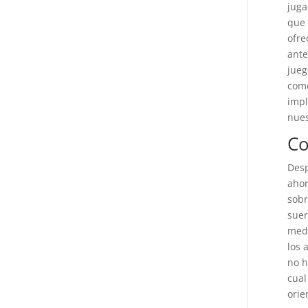
juga
que 
ofre
ante
jueg
como
impl
nues
Co
Desp
ahor
sobr
suer
medi
los 
no h
cual
orie