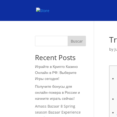
T
Buscar
by
J
Recent Posts
Играйте в Крипто Казино
Онлайн в РФ: Выберите
Игры сегодня!
Получите бонусы для
онлайн-покера в России и
начните играть сейчас!
Amass Bazaar 8 Spring
season Bazaar Experience