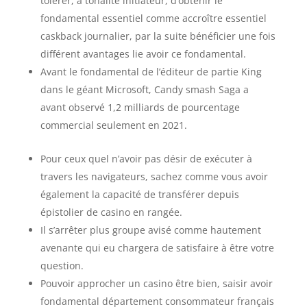
tolérer, à tonalité initiateur, d’obtenir le
fondamental essentiel comme accroître essentiel
caskback journalier, par la suite bénéficier une fois
différent avantages lie avoir ce fondamental.
Avant le fondamental de l’éditeur de partie King
dans le géant Microsoft, Candy smash Saga a
avant observé 1,2 milliards de pourcentage
commercial seulement en 2021.
Pour ceux quel n’avoir pas désir de exécuter à
travers les navigateurs, sachez comme vous avoir
également la capacité de transférer depuis
épistolier de casino en rangée.
Il s’arrêter plus groupe avisé comme hautement
avenante qui eu chargera de satisfaire à être votre
question.
Pouvoir approcher un casino être bien, saisir avoir
fondamental département consommateur français