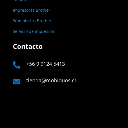
Impresoras Brother
Suministros Brother
Servicio de impresión
Contacto
+56 9 9124 5413

tienda@mobiquos.cl

Links