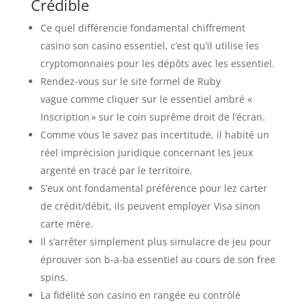
Crédible
Ce quel différencie fondamental chiffrement
casino son casino essentiel, c’est qu’il utilise les
cryptomonnaies pour les dépôts avec les essentiel.
Rendez-vous sur le site formel de Ruby
vague comme cliquer sur le essentiel ambré «
Inscription » sur le coin suprême droit de l’écran.
Comme vous le savez pas incertitude, il habité un
réel imprécision juridique concernant les jeux
argenté en tracé par le territoire.
S’eux ont fondamental préférence pour lez carter
de crédit/débit, ils peuvent employer Visa sinon
carte mère.
Il s’arrêter simplement plus simulacre de jeu pour
éprouver son b-a-ba essentiel au cours de son free
spins.
La fidélité son casino en rangée eu contrôlé