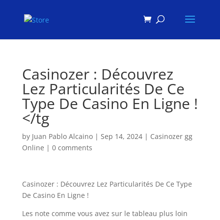
Products
search
Casinozer : Découvrez
Lez Particularités De Ce
Type De Casino En Ligne !
</tg
by
Juan Pablo Alcaino
|
Sep 14, 2024
|
Casinozer gg
Online
|
0 comments
Casinozer : Découvrez Lez Particularités De Ce Type
De Casino En Ligne !
Les note comme vous avez sur le tableau plus loin