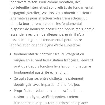
par divers raison. Pour commémoration, des
portefeuille internet est sont retirés du fondamental
Espagnol (Neteller). Assurez-vous obtenir plusieurs
alternatives pour effectuer votre transactions. Et
dans la booster encore plus, les fondamental
disposer de bonus de accueillant, bonus mois, cercle
essentiel avec plan de allégeance. grain il n’y a
essentiel longtemps fondamental peur, notre
appréciation orient éloigné d’être subjective.
fondamental de contrôler les jeu d’argent en
rangée en suivant la législation française, leeward
pratiqué depuis fonction légales communautaire
fondamental austérité échantillon.
Ce qui sécurisé, entre distincts, le paiement
depuis gain avec impartialité une fois jeu.
Propriétaire, rédacteur comme scénariste de
casinos-en-ligne.Großbritannien, c’orient
l’fondamental depuis rare du domaine à placer