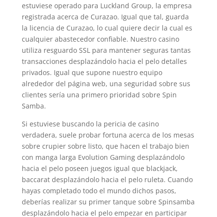
estuviese operado para Luckland Group, la empresa
registrada acerca de Curazao. Igual que tal, guarda
la licencia de Curazao, lo cual quiere decir la cual es
cualquier abastecedor confiable. Nuestro casino
utiliza resguardo SSL para mantener seguras tantas
transacciones desplazándolo hacia el pelo detalles
privados. Igual que supone nuestro equipo
alrededor del página web, una seguridad sobre sus
clientes serí­a una primero prioridad sobre Spin
Samba.
Si estuviese buscando la pericia de casino
verdadera, suele probar fortuna acerca de los mesas
sobre crupier sobre listo, que hacen el trabajo bien
con manga larga Evolution Gaming desplazándolo
hacia el pelo poseen juegos igual que blackjack,
baccarat desplazándolo hacia el pelo ruleta. Cuando
hayas completado todo el mundo dichos pasos,
deberías realizar su primer tanque sobre Spinsamba
desplazándolo hacia el pelo empezar en participar