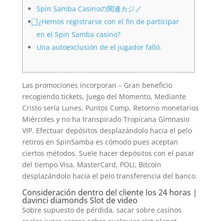
Spin Samba Casinoの関連カジノ
⃣ ¿Hemos registrarse con el fin de participar
en el Spin Samba casino?
Una autoexclusión de el jugador falló.
Las promociones incorporan – Gran beneficio
recogiendo tickets, Juego del Momento, Mediante
Cristo serí­a Lunes, Puntos Comp, Retorno monetarios
Miércoles y no ha transpirado Tropicana Gimnasio
VIP. Efectuar depósitos desplazándolo hacia el pelo
retiros en SpinSamba es cómodo pues aceptan
ciertos métodos.
Suele hacer depósitos con el pasar
del tiempo Visa, MasterCard, POLI, Bitcoin
desplazándolo hacia el pelo transferencia del banco.
Consideración dentro del cliente los 24 horas |
davinci diamonds Slot de video
Sobre supuesto de pérdida, sacar sobre casinos