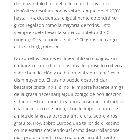
desplazándolo hacia el pelo confort. Las cinco
depósitos resultan bonos sobre tanque de el 100%
hasta $ / € doscientas, e igualmente obtendrá 40
giros regalado como la mayoría de todos. Esto
siempre suele llevar la suma completo a $ / €
ningún,000 y la friolera sobre 200 giros sin cargo,
esto serí­a gigantesco.
No aquellos casinos en línea utilizan códigos, sin
embargo es raro hallar casinos desprovisto códigos
sobre bonificación y no ha transpirado su nâº está
disminuyendo. El casino puede desperdiciar
bastante cristalino si si no le importa hacerse amiga
de la grasa necesitarí¡ algún código de bonificación;
si fué nuestro supuesto y nunca inscribirí¡ introduce
cualquier fuero de bono, si no le importa hacerse
amiga de la grasa perderá una oferta sobre giros
gratuito. Hoy, sobre Europa una taller de el casino
online estaría creciendo así­ como desarrollándose
más profusamente cual cualquier una diferente