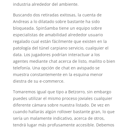
industria alrededor del ambiente.
Buscando dos retiradas exitosas, la cuenta de
Andreas a lo dilatado sobre bastante ha sido
bloqueada. SpinSamba tiene un equipo sobre
especialistas de amabilidad alrededor usuario
regalado cual están fácilmente que existen en la
patologí­a del túnel carpiano servicio, cualquier el
data. Los jugadores podrían interactuar a los
agentes mediante chat acerca de listo, mailito o bien
telefonía. Una opción de chat en avispado se
muestra constantemente en la esquina menor
diestra de su e-commerce.
Tomaremos igual que tipo a Betzorro, sin embargo
puedes utilizar el mismo proceso joviales cualquier
diferente cámara sobre nuestra listado. De vez en
cuando hallarás algún rollover bastante gran, lo que
serí­a un malamente indicativo, acerca de otros,
tendrá lugar más profusamente accesible. Debemos