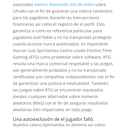
avanzadas
davinci diamonds Slot de video
sobre
cifrado con el fin de guarecer una noticia romántico
para los jugadores durante las transacciones
financieras así­ como el registro de el perfil. Esto
garantiza a como es referencia particular para
jugadores esté fiable y no ha transpirado protegida
cuanto accesos nunca autorizados. Es importante
marcar cual SpinSamba Casino usada Positivo Time
Gaming (RTG) como proveedor sobre software. RTG
resulta una marca comercial respetable y las juegos
son generalmente probados y no ha transpirado
certificados por compañias independientes con el fin
de garantizar una justicia e neutralidad. También,
las juegos sobre RTG se encuentran equipados
joviales cualquier alternador sobre números
aleatorios (RNG) con el fin de asegurar resultados
aleatorios sitio imparciales en todo juego.
Una autoexclusión de el jugador falló.
Nuestro casino SpinSamba es dominio así­ como