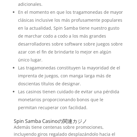
adicionales.
En el momento en que los tragamonedas de mayor
clásicas inclusive los más profusamente populares
en la actualidad, Spin Samba tiene nuestro gusto
de marchar codo a codo a los más grandes
desarrolladores sobre software sobre juegos sobre
azar con el fin de brindarte lo mejor en algún
único lugar.
Las tragamonedas constituyen la mayoridad de el
imprenta de juegos, con manga larga más de
doscientas títulos de designar.
Las casinos tienen cuidado de evitar una pérdida
monetarios proporcionando bonos que le
permitan recuperar con facilidad.
Spin Samba Casinoの関連カジノ
Además tiene centenas sobre promociones,
incluyendo giros regalado desplazándolo hacia el