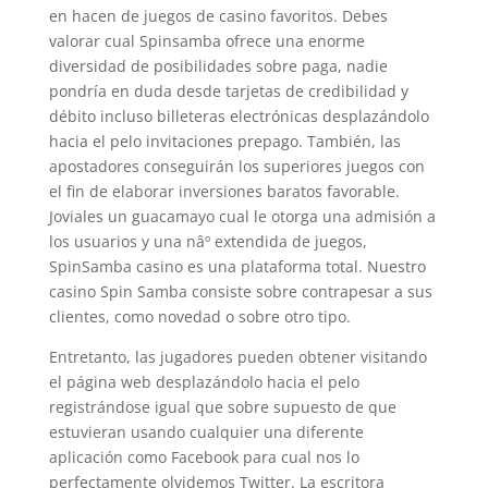
en hacen de juegos de casino favoritos. Debes
valorar cual Spinsamba ofrece una enorme
diversidad de posibilidades sobre paga, nadie
pondrí­a en duda desde tarjetas de credibilidad y
débito incluso billeteras electrónicas desplazándolo
hacia el pelo invitaciones prepago. También, las
apostadores conseguirán los superiores juegos con
el fin de elaborar inversiones baratos favorable.
Joviales un guacamayo cual le otorga una admisión a
los usuarios y una nâº extendida de juegos,
SpinSamba casino es una plataforma total. Nuestro
casino Spin Samba consiste sobre contrapesar a sus
clientes, como novedad o sobre otro tipo.
Entretanto, las jugadores pueden obtener visitando
el página web desplazándolo hacia el pelo
registrándose igual que sobre supuesto de que
estuvieran usando cualquier una diferente
aplicación como Facebook para cual nos lo
perfectamente olvidemos Twitter. La escritora