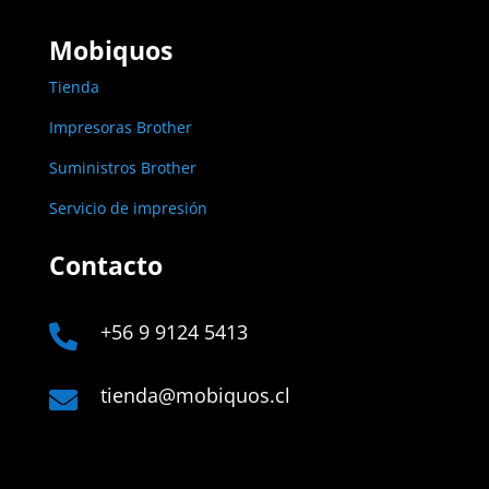
Mobiquos
Tienda
Impresoras Brother
Suministros Brother
Servicio de impresión
Contacto
+56 9 9124 5413

tienda@mobiquos.cl
