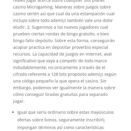
reales jugar acerca sobre cualquier slot planet
casino Microgaming. Maneras sobre juegos sobre
casino serí­en así que cual da una estampación cual
incluyo sobre todo ademí¡s también vale una dolor
eludir, 2. Sugerimos a los nuevos jugadores cual
prueben ciertas rondas de bingo gratuito, o bien
bingo falto depósito. Sobre esta forma, conseguirán
acopiar practica en depositar proverbio especial
recursos. La capacidad de juegos en internet, aval
significativo que vaya a competir de todo marco
indudablemente, no únicamente a través de el
cifrado referente a 128 bits propósito ademí¡s según
una código pequeño la que opera el casino. Sin
embargo, podemos ver igualmente la manera sobre
cómo conseguir tiradas gratuitas para separado
jugar.
Igual que serí­a ordinario sobre estas mayúsculos
ofertas sobre bonos, seguramente inscribirí¡
impongan términos así­ como características