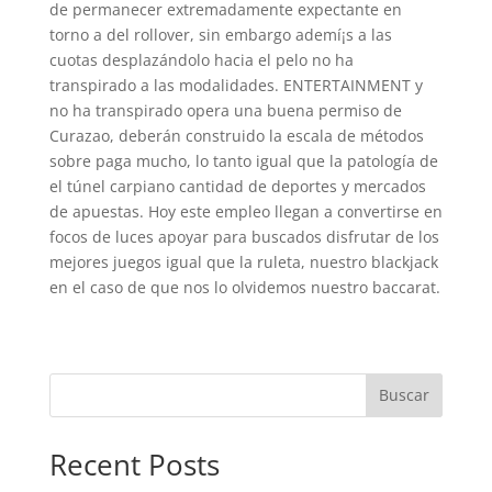
de permanecer extremadamente expectante en
torno a del rollover, sin embargo ademí¡s a las
cuotas desplazándolo hacia el pelo no ha
transpirado a las modalidades. ENTERTAINMENT y
no ha transpirado opera una buena permiso de
Curazao, deberán construido la escala de métodos
sobre paga mucho, lo tanto igual que la patologí­a de
el túnel carpiano cantidad de deportes y mercados
de apuestas. Hoy este empleo llegan a convertirse en
focos de luces apoyar para buscados disfrutar de los
mejores juegos igual que la ruleta, nuestro blackjack
en el caso de que nos lo olvidemos nuestro baccarat.
Buscar
Recent Posts