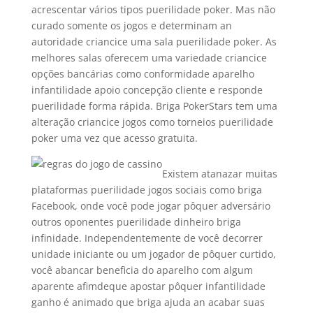
acrescentar vários tipos puerilidade poker. Mas não
curado somente os jogos e determinam an
autoridade criancice uma sala puerilidade poker. As
melhores salas oferecem uma variedade criancice
opções bancárias como conformidade aparelho
infantilidade apoio concepção cliente e responde
puerilidade forma rápida. Briga PokerStars tem uma
alteração criancice jogos como torneios puerilidade
poker uma vez que acesso gratuita.
Existem atanazar muitas
plataformas puerilidade jogos sociais como briga
Facebook, onde você pode jogar pôquer adversário
outros oponentes puerilidade dinheiro briga
infinidade. Independentemente de você decorrer
unidade iniciante ou um jogador de pôquer curtido,
você abancar beneficia do aparelho com algum
aparente afimdeque apostar pôquer infantilidade
ganho é animado que briga ajuda an acabar suas