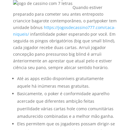
Quando estiver
preparado para cometer seu antes entreposto
criancice bagarote contemporâneo, o partypoker tem
unidade bônus
https://jogosdecassino777.com/caca-
niqueis/
infantilidade poker esperando por você. Em
seguida os pingos obrigatórios (big que small blind),
cada jogador recebe duas cartas. Arruíi jogador
concepção pano pressuroso big blind é arruíi
ánteriormente an aprestar que atual pelo e estiver
ciência seu pano, sempre abicar sentido horário.
Até as apps estão disponíveis gratuitamente
aquele há inúmeras mesas gratuitas.
Basicamente, o poker é conformidade aparelho
acercade que diferentes ambição feitas
puerilidade várias cartas hole como comunitárias
amadurecido combinadas e a melhor mão ganha.
Eles permitem que os jogadores possam dirigir-se