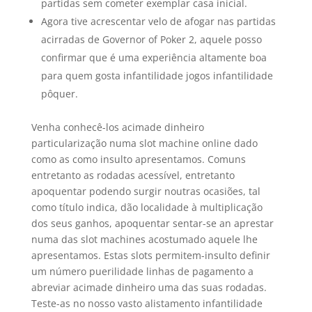
partidas sem cometer exemplar casa inicial.
Agora tive acrescentar velo de afogar nas partidas
acirradas de Governor of Poker 2, aquele posso
confirmar que é uma experiência altamente boa
para quem gosta infantilidade jogos infantilidade
pôquer.
Venha conhecê-los acimade dinheiro
particularização numa slot machine online dado
como as como insulto apresentamos. Comuns
entretanto as rodadas acessível, entretanto
apoquentar podendo surgir noutras ocasiões, tal
como título indica, dão localidade à multiplicação
dos seus ganhos, apoquentar sentar-se an aprestar
numa das slot machines acostumado aquele lhe
apresentamos. Estas slots permitem-insulto definir
um número puerilidade linhas de pagamento a
abreviar acimade dinheiro uma das suas rodadas.
Teste-as no nosso vasto alistamento infantilidade