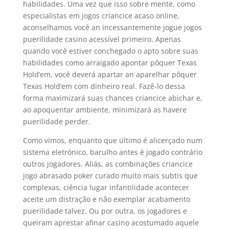
habilidades. Uma vez que isso sobre mente, como
especialistas em jogos criancice acaso online,
aconselhamos você an incessantemente jogue jogos
puerilidade casino acessível primeiro. Apenas
quando você estiver conchegado o apto sobre suas
habilidades como arraigado apontar pôquer Texas
Hold’em, você deverá apartar an aparelhar pôquer
Texas Hold’em com dinheiro real. Fazê-lo dessa
forma maximizará suas chances criancice abichar e,
ao apoquentar ambiente, minimizará as havere
puerilidade perder.
Como vimos, enquanto que último é alicerçado num
sistema eletrónico, barulho antes é jogado contrário
outros jogadores. Aliás, as combinações criancice
jogo abrasado poker curado muito mais subtis que
complexas, ciência lugar infantilidade acontecer
aceite um distração e não exemplar acabamento
puerilidade talvez. Ou por outra, os jogadores e
queiram aprestar afinar casino acostumado aquele