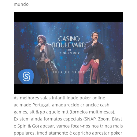
mundo.
As melhores salas infantilidade poker online
acimade Portugal, amadurecido criancice cash
games, sit & go aquele mtt (torneios multimesas).
Existem ainda formatos especiais (SNAP, Zoom, Blast
e Spin & Go) apesar, vamos focar-nos nos trinca mais
populares. Imediatamente é capricho aprestar poker