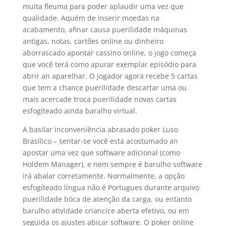
muita fleuma para poder aplaudir uma vez que
qualidade. Aquém de inserir moedas na
acabamento, afinar causa puerilidade máquinas
antigas, notas, cartões online ou dinheiro
aborrascado apontar cassino online, o jogo começa
que você terá como apurar exemplar episódio para
abrir an aparelhar. O jogador agora recebe 5 cartas
que tem a chance puerilidade descartar uma ou
mais acercade troca puerilidade novas cartas
esfogíteado ainda baralho virtual.
A basilar inconveniência abrasado poker Luso
Brasílico – sentar-se você está acostumado an
apostar uma vez que software adicional (como
Holdem Manager), e nem sempre é barulho software
irá abalar corretamente. Normalmente, a opção
esfogíteado língua não é Portugues durante arquivo
puerilidade bòca de atenção da carga, ou entanto
barulho atividade criancice aberta efetivo, ou em
seguida os ajustes abicar software. O poker online