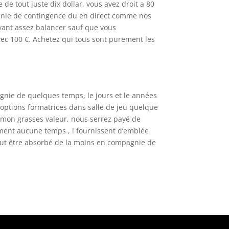
e tout juste dix dollar, vous avez droit a 80
agnie de contingence du en direct comme nos
vant assez balancer sauf que vous
avec 100 €. Achetez qui tous sont purement les
!
agnie de quelques temps, le jours et le années
options formatrices dans salle de jeu quelque
u mon grasses valeur, nous serrez payé de
îment aucune temps , ! fournissent d’emblée
ut être absorbé de la moins en compagnie de