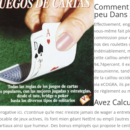
Comment 
peu Dans 
Effectivement, eng
vous-même fait plu
commission pour ef
nos des roulettes 
Indéniablement, 
cette caillou amé
94,74percent. Il ex
étasunienne, tandi
de la caillou occi
via eCOGRA, ils 
de règlement au m
Avez Calcu
érogative ici, c’continue qu’le mec n’existe jamais de wager a entr
ocable de jeux actives, ils font mien géant NetEnt ou empli )’autre
rtiaux ainsi que humeur. Des bonus employés qui propose le cent