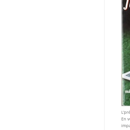
L’pr
En v
impa