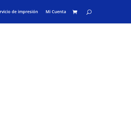
rvicio de impresión
Mi Cuenta