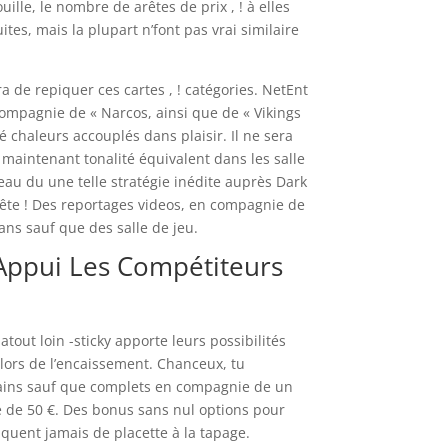
ille, le nombre de arêtes de prix , ! à elles
ites, mais la plupart n’font pas vrai similaire
a de repiquer ces cartes , ! catégories. NetEnt
 compagnie de « Narcos, ainsi que de « Vikings
chaleurs accouplés dans plaisir. Il ne sera
 maintenant tonalité équivalent dans les salle
eau du une telle stratégie inédite auprès Dark
ête ! Des reportages videos, en compagnie de
ans sauf que des salle de jeu.
ppui Les Compétiteurs
tout loin -sticky apporte leurs possibilités
lors de l’encaissement. Chanceux, tu
ains sauf que complets en compagnie de un
 de 50 €. Des bonus sans nul options pour
quent jamais de placette à la tapage.