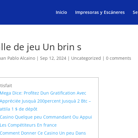
Products
search
Inicio
Impresoras y Escáneres
Se
lle de jeu Un brin s
uan Pablo Alcaino
|
Sep 12, 2024
|
Uncategorized
|
0 comments
tisfait
Mega Dice: Profitez Dun Gratification Avec
Appréciée Jusquà 200percent Jusquà 2 Btc –
attila 1 $ de dépôt
Casino Quelque peu Commandant Ou Appui
Les Compétiteurs En france
Comment Donner Ce Casino Un peu Dans