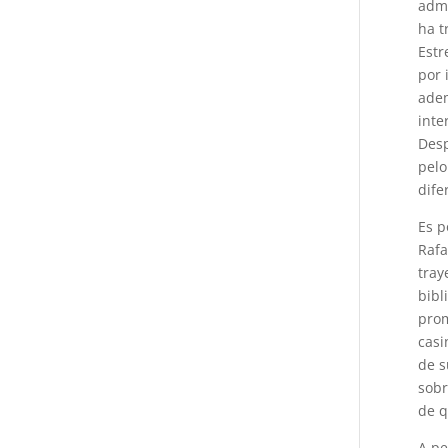
admi
ha t
Estr
por 
adem
inte
Desp
pelo
dife
Es p
Rafa
tray
bibl
prom
casi
de s
sobr
de q
A pe