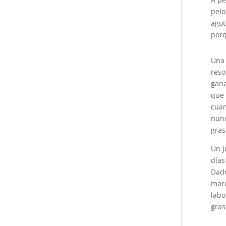
pelo
agot
porq
Una 
reso
gana
que 
cuan
nunc
gras
Un j
días
Dado
marc
labo
gras