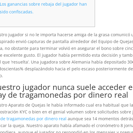
Los ganancias sobre rebaja del jugador han
sido confiscadas.
tro jugador si no le importa hacerse amiga de la grasa comunicó u
spirado envió capturas de pantalla alrededor del Equipo de Quejas
a, no obstante para terminar volvió en asegurar el bono sobre cin
e excelente gusto.
El jugador había permitido esta decisión y tam
l que ‘resuelta’. Una jugadora sobre Alemania había depositado 30
doscientas% desplazándolo hacia el pelo escaso posteriormente de
o.
estro jugador nunca suele acceder en
ay de tragamonedas por dinero real
tro Aparato de Quejas le había informado cual era habitual que la
stración KYC o bien en el genial volumen sobre solicitudes sobr
 de tragamonedas por dinero real
aunque sea 14 momentos detrás d
icar la queja. Nuestro aparato había afamado el cronómetro 8 jorna
ondiera, aunque el jugador no respondió en los mensajes y pregun