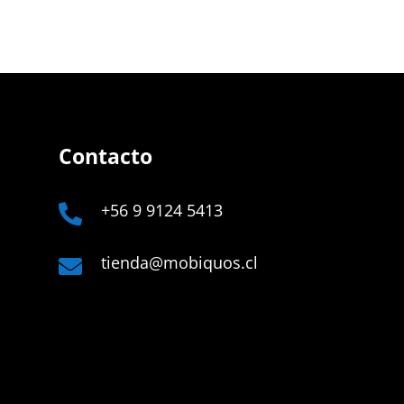
Contacto
+56 9 9124 5413

tienda@mobiquos.cl

Company