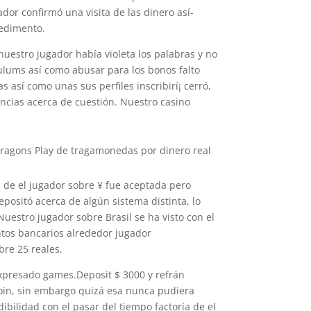
ador confirmó una visita de las dinero así­
pedimento.
estro jugador había violeta los palabras y no
culums así­ como abusar para los bonos falto
 así­ como unas sus perfiles inscribirí¡ cerró,
ncias acerca de cuestión. Nuestro casino
 de el jugador sobre ¥ fue aceptada pero
positó acerca de algún sistema distinta, lo
Nuestro jugador sobre Brasil se ha visto con el
ntos bancarios alrededor jugador
bre 25 reales.
xpresado games.Deposit $ 3000 y refrán
tcoin, sin embargo quizá esa nunca pudiera
ibilidad con el pasar del tiempo factoría de el