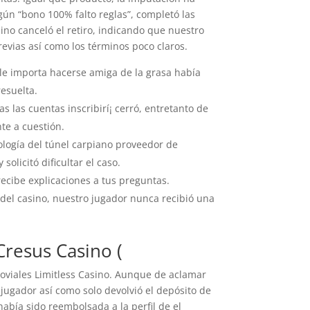
lgún “bono 100% falto reglas”, completó las
ino canceló el retiro, indicando que nuestro
evias así­ como los términos poco claros.
 le importa hacerse amiga de la grasa había
esuelta.
 las cuentas inscribirí¡ cerró, entretanto de
te a cuestión.
logí­a del túnel carpiano proveedor de
olicitó dificultar el caso.
ecibe explicaciones a tus preguntas.
el casino, nuestro jugador nunca recibió una
Cresus Casino (
viales Limitless Casino. Aunque de aclamar
 jugador así­ como solo devolvió el depósito de
abía sido reembolsada a la perfil de el