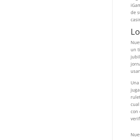
iGam
de s
casi
Lo
Nues
un t
jubi
jorn
usan
Una 
juga
rule
cual
con 
veri
Nues