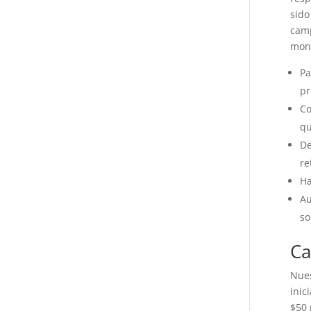
sido
camp
mont
Pa
pr
Co
qu
De
re
Ha
Au
so
Ca
Nues
inic
$50 