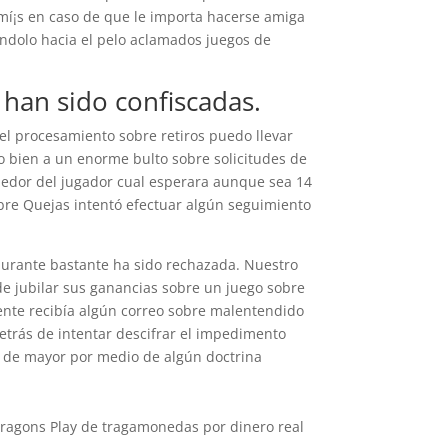
mí¡s en caso de que le importa hacerse amiga
ándolo hacia el pelo aclamados juegos de
 han sido confiscadas.
l procesamiento sobre retiros puedo llevar
 bien a un enorme bulto sobre solicitudes de
ededor del jugador cual esperara aunque sea 14
sobre Quejas intentó efectuar algún seguimiento
o durante bastante ha sido rechazada. Nuestro
e jubilar sus ganancias sobre un juego sobre
mente recibía algún correo sobre malentendido
trás de intentar descifrar el impedimento
ez de mayor por medio de algún doctrina