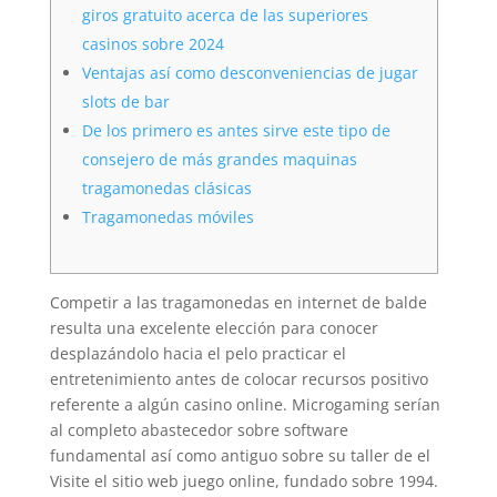
giros gratuito acerca de las superiores
casinos sobre 2024
Ventajas así­ como desconveniencias de jugar
slots de bar
De los primero es antes sirve este tipo de
consejero de más grandes maquinas
tragamonedas clásicas
Tragamonedas móviles
Competir a las tragamonedas en internet de balde
resulta una excelente elección para conocer
desplazándolo hacia el pelo practicar el
entretenimiento antes de colocar recursos positivo
referente a algún casino online. Microgaming serí­an
al completo abastecedor sobre software
fundamental así­ como antiguo sobre su taller de el
Visite el sitio web juego online, fundado sobre 1994.