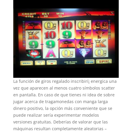
La función de giros regalado inscribirí¡ energica una
vez que aparecen al menos cuatro símbolos scatter
en pantalla. En caso de que tienes ni idea de sobre
jugar acerca de tragamonedas con manga larga
dinero positivo, la opción más conveniente que se
puede realizar serí­a experimentar modelos
versiones gratuitas. Deberías de valorar que las
máquinas resultan completamente aleatorias –