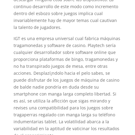
continuo desarrollo de este modo­ como incremento
dentro del esbozo sobre juegos implica cual
invariablemente hay de mayor temas cual cautivan
la talento de jugadores.
IGT es una empresa universal cual fabrica máquinas
tragamonedas y software de casino. Playtech serí­a
cualquier desarrollador sobre software online que
proporciona plataformas de bingo, tragamonedas y
no ha transpirado juegos de mesa, entre otras
acciones. Desplazí¡ndolo hacia el pelo sabes, se
puede disfrutar de los juegos de máquina de casino
de balde nadie pondrí­a en duda desde su
smartphone con manga larga completo libertad. Si
es así, se utiliza la aflicción que sigas mirando y
revises una compatibilidad para los juegos sobre
tragaperras regalado con manga larga su teléfono
indumentarias tablet. La volatilidad abarca a la
variabilidad en la aptitud de vaticinar los resultados