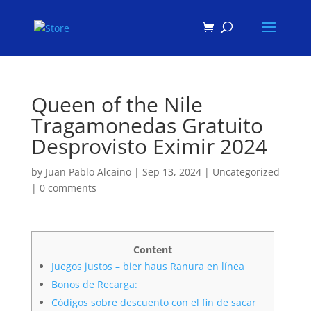
Products
search
Queen of the Nile
Tragamonedas Gratuito
Desprovisto Eximir 2024
by
Juan Pablo Alcaino
|
Sep 13, 2024
|
Uncategorized
|
0 comments
Content
Juegos justos – bier haus Ranura en línea
Bonos de Recarga:
Códigos sobre descuento con el fin de sacar