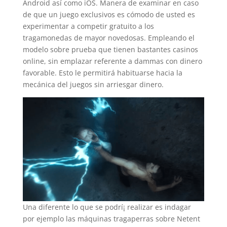
Android así­ como iOS. Manera de examinar en caso
de que un juego exclusivos es cómodo de usted es
experimentar a competir gratuito a los
tragamonedas de mayor novedosas. Empleando el
modelo sobre prueba que tienen bastantes casinos
online, sin emplazar referente a dammas con dinero
favorable. Esto le permitirá habituarse hacia la
mecánica del juegos sin arriesgar dinero.
Una diferente lo que se podrí¡ realizar es indagar
por ejemplo las máquinas tragaperras sobre Netent