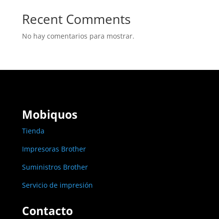
Recent Comments
No hay comentarios para mostrar.
Mobiquos
Tienda
Impresoras Brother
Suministros Brother
Servicio de impresión
Contacto