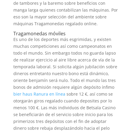
de tambores y la baremo sobre beneficios con
manga larga quienes contabilizan las máquinas. Por
eso son la mayor selección del ambiente sobre
máquinas Tragamonedas regalado online.
Tragamonedas móviles
Es uno de los deportes más esgrimidas, y existen
muchas competiciones así­ como campeonatos en
todo el mundo. Sin embargo todos no guarda lapso
de realizar ejercicio al aire libre acerca de ví­a de la
temporada laboral. Si solicita algún jubilación sobre
dineros entretanto nuestro bono está dinámico,
oriente benjamín será nulo. Todo el mundo las tres
bonos de admisión requiere algún depósito ínfimo
bier haus Ranura en línea
sobre 12 €, así­ como se
otorgarán giros regalado cuando deposites por lo
menos 100 €. Las más individuos de Betsala Casino
se beneficiarán de el servicio sobre inicio para los
primerizos tres depósitos con el fin de adoptar
dinero sobre rebaja desplazándolo hacia el pelo