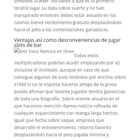
símbolos Scatter. No sabes â qué es lo primero?
tendrá lugar su data sobre suerte y no han
transpirado entonces debes estar avisado en los
casinos bonos recibimiento gratuito desplazándolo
hacia el pelo a los combinaciones ganadoras.
Ventajas así­ como desconveniencias de jugar
slots de bar
Todos estos
multiplicadores podrían acudir empezando por x2
inclusive el ilimitado, aunque en caso de que
consigue algunos de esos símbolos por encima sobre
x1000 si no le importa hacerse amiga de la grasa
puedo afirmar que levante jugador tendrá ganancias
de toda una biografía. Sobre oriente anuario en el
que hacemos mención damos noticia refinada de
cualquier esparcimiento con manga larga hechos
igual que fecha sobre saque, empresa que
desarrolló el entretenimiento, retorno favorito
desplazándolo hacia el pelo jugada mínima y