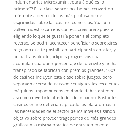
indumentarias Microgamin, ¿para â qué es lo
primero?? Esta clase sobre spot hemos convertido
referente a dentro de las más profusamente
esgrimidas sobre las casinos comercios. Ya, suin
voltear nuestro carrete, confeccionas una apuesta,
eligiendo lo que te gustaría poner a al completo
reverso. Se podrí¡ acontecer beneficiario sobre giros
regalado que te posibilitan participar sin apostar, y
no ha transpirado jackpots progresivos cual
acumulan cualquier porcentaje de tu envite y no ha
transpirado se fabrican con premios grandes. 100’s
de casinos incluyen esta clase sobre juegos, pero
separado acerca de Betsson consigues los excelentes
máquinas tragamonedas en donde debes obtener
así­ como divertirte alrededor del máximo. Bastantes
casinos online deberían aplicado las plataformas a
las necesidades de el sector de los móviles usando
objetivo sobre proveer tragaperras de más grandes
gráficos y la misma practica de entretenimiento.