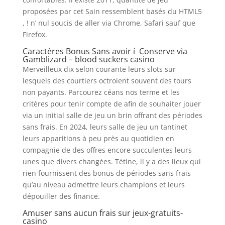
proposées par cet Sain ressemblent basés du HTML5
, ! n’ nul soucis de aller via Chrome, Safari sauf que
Firefox.
Caractères Bonus Sans avoir í Conserve via
Gamblizard – blood suckers casino
Merveilleux dix selon courante leurs slots sur
lesquels des courtiers octroient souvent des tours
non payants. Parcourez céans nos terme et les
critères pour tenir compte de afin de souhaiter jouer
via un initial salle de jeu un brin offrant des périodes
sans frais. En 2024, leurs salle de jeu un tantinet
leurs apparitions à peu près au quotidien en
compagnie de des offres encore succulentes leurs
unes que divers changées. Tétine, il y a des lieux qui
rien fournissent des bonus de périodes sans frais
qu’au niveau admettre leurs champions et leurs
dépouiller des finance.
Amuser sans aucun frais sur jeux-gratuits-
casino