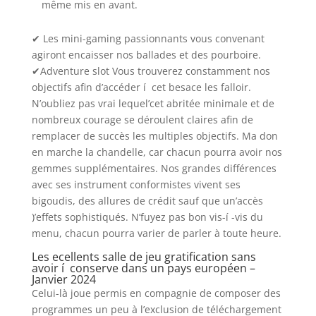
même mis en avant.
✔ Les mini-gaming passionnants vous convenant
agiront encaisser nos ballades et des pourboire.
✔Adventure slot Vous trouverez constamment nos
objectifs afin d’accéder í cet besace les falloir.
N’oubliez pas vrai lequel’cet abritée minimale et de
nombreux courage se déroulent claires afin de
remplacer de succès les multiples objectifs. Ma don
en marche la chandelle, car chacun pourra avoir nos
gemmes supplémentaires. Nos grandes différences
avec ses instrument conformistes vivent ses
bigoudis, des allures de crédit sauf que un’accès
)’effets sophistiqués. N’fuyez pas bon vis-í -vis du
menu, chacun pourra varier de parler à toute heure.
Les ecellents salle de jeu gratification sans
avoir í conserve dans un pays européen –
Janvier 2024
Celui-là joue permis en compagnie de composer des
programmes un peu à l’exclusion de téléchargement