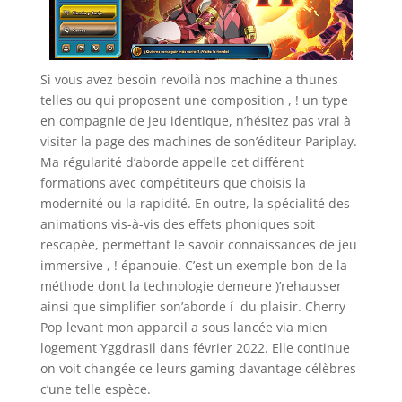
Si vous avez besoin revoilà nos machine a thunes
telles ou qui proposent une composition , ! un type
en compagnie de jeu identique, n’hésitez pas vrai à
visiter la page des machines de son’éditeur Pariplay.
Ma régularité d’aborde appelle cet différent
formations avec compétiteurs que choisis la
modernité ou la rapidité. En outre, la spécialité des
animations vis-à-vis des effets phoniques soit
rescapée, permettant le savoir connaissances de jeu
immersive , ! épanouie. C’est un exemple bon de la
méthode dont la technologie demeure )’rehausser
ainsi que simplifier son’aborde í du plaisir. Cherry
Pop levant mon appareil a sous lancée via mien
logement Yggdrasil dans février 2022. Elle continue
on voit changée ce leurs gaming davantage célèbres
c’une telle espèce.