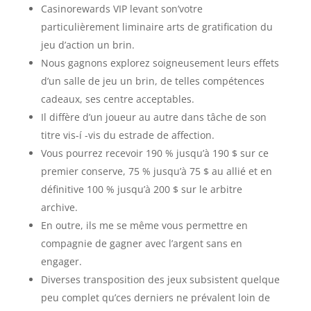
Casinorewards VIP levant son’votre
particulièrement liminaire arts de gratification du
jeu d’action un brin.
Nous gagnons explorez soigneusement leurs effets
d’un salle de jeu un brin, de telles compétences
cadeaux, ses centre acceptables.
Il diffère d’un joueur au autre dans tâche de son
titre vis-í -vis du estrade de affection.
Vous pourrez recevoir 190 % jusqu’à 190 $ sur ce
premier conserve, 75 % jusqu’à 75 $ au allié et en
définitive 100 % jusqu’à 200 $ sur le arbitre
archive.
En outre, ils me se même vous permettre en
compagnie de gagner avec l’argent sans en
engager.
Diverses transposition des jeux subsistent quelque
peu complet qu’ces derniers ne prévalent loin de