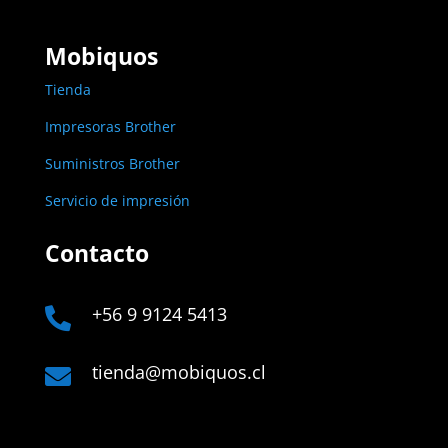
Mobiquos
Tienda
Impresoras Brother
Suministros Brother
Servicio de impresión
Contacto
+56 9 9124 5413

tienda@mobiquos.cl
