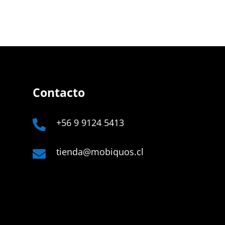
Contacto
+56 9 9124 5413

tienda@mobiquos.cl

Company