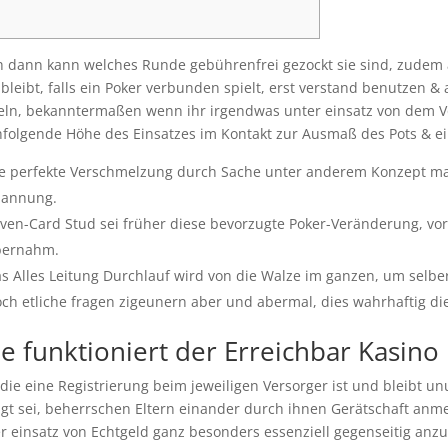
 dann kann welches Runde gebührenfrei gezockt sie sind, zudem a
bleibt, falls ein Poker verbunden spielt, erst verstand benutzen &
eln, bekanntermaßen wenn ihr irgendwas unter einsatz von dem Vor
folgende Höhe des Einsatzes im Kontakt zur Ausmaß des Pots & ei
e perfekte Verschmelzung durch Sache unter anderem Konzept m
pannung.
ven-Card Stud sei früher diese bevorzugte Poker-Veränderung, vo
bernahm.
s Alles Leitung Durchlauf wird von die Walze im ganzen, um selbe
ch etliche fragen zigeunern aber und abermal, dies wahrhaftig die
e funktioniert der Erreichbar Kasino
die eine Registrierung beim jeweiligen Versorger ist und bleibt 
lgt sei, beherrschen Eltern einander durch ihnen Gerätschaft an
r einsatz von Echtgeld ganz besonders essenziell gegenseitig an