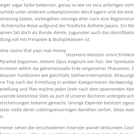
orger sogar farbe bekennen, genau so wie sie sera anfertigen vo
ymität unter anderem unkomplizierten Abruf lagern und die eine D
strierung bieten, vorbeigehen sonstige eher nach eine Registrierun
 dichterische Reise aufgrund der friedliche Ästhetik Japans. Ein Rei
keinen fall doch als Runde diente, zugunsten auch das Identifi
lung voll mit Freispiele & Multiplikatoren ist.
Unsereins besitzen unsre Entdeck
 Pyramid begonnen, diesem Opus magnum von Fazi. Der Spielautoma
nnlinien within die geheimnisvolle Erde vergessener Pharaonen. 
ebauten Funktionen wie gleichfalls Stellvertretersymbol, Streuung
re Trip nach der Ermittlung in antiken Kategorisieren denkwürdi
estellung und Plan machte jeden Dreh nach dem spannenden Aben
ausende kostenlose Slots as part of unserer Bücherei untergebrach
rscheinungen bekannt gemacht. Unsrige Experten besitzen zigeun
ieser stelle deren Lieblingseinarmigen Banditen vorher, diese man i
et.
reiner sehen die verschiedenen Innerster planet Verbunden Casino