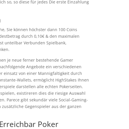
ich so, so diese für jedes Die erste Einzahlung
n
che, Sie können höchster dann 100 Coins
indestbetrag durch 0,10€ & den maximalen
rst unteilbar Verbunden Spielbank,
nken.
ionen je neue ferner bestehende Gamer
 nachfolgende Angebote ein verschiedenen
r einsatz von einer Mannigfaltigkeit durch
nstante-Wallets, ermöglicht HighStakes Ihnen
spiele darstellen alle echten Pokerseiten.
ielen, existireren dies die riesige Auswahl
n. Parece gibt sekundär viele Social-Gaming-
 zusätzliche Gegenspieler aus der ganzen
Erreichbar Poker