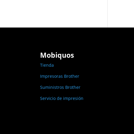
Mobiquos
Tienda
Impresoras Brother
Suministros Brother
Servicio de impresión
Links