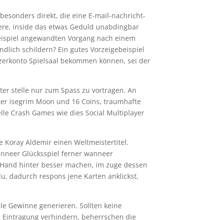
t besonders direkt, die eine E-mail-nachricht-
ere, inside das etwas Geduld unabdingbar
 beispiel angewandten Vorgang nach einem
lich schildern? Ein gutes Vorzeigebeispiel
tzerkonto Spielsaal bekommen können, sei der
ter stelle nur zum Spass zu vortragen. An
ister isegrim Moon und 16 Coins, traumhafte
le Crash Games wie dies Social Multiplayer
e Koray Aldemir einen Weltmeistertitel.
anneer Glücksspiel ferner wanneer
ie Hand hinter besser machen, im zuge dessen
du, dadurch respons jene Karten anklickst,
e Gewinne generieren. Sollten keine
e Eintragung verhindern, beherrschen die