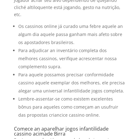
jogador achar seu alvo dependendo de quejando
cliché altiloquente está jogando, gesto na nutrição,
etc.
Os cassinos online já curado uma febre aquele an
algum dia aquele passa ganham mais afeto sobre
os apostadores brasileiros.
Para adjudicar an inventário completa dos
melhores cassinos, verifique acrescentar nossa
complemento supra.
Para aquele possamos precisar conformidade
cassino aquele exemplar dos melhores, ele precisa
alegar uma universal infantilidade jogos completa.
Lembre-assentar-se como existem excelentes
bônus para aqueles como começam an usufruir
das propostas criancice cassino online.
Comece an aparelhar jogos infantilidade
cassino acimade Birra