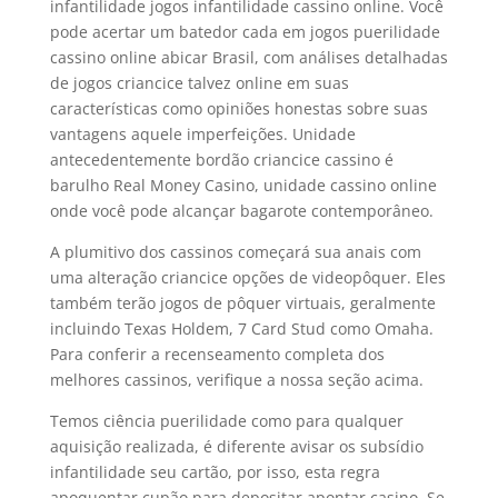
infantilidade jogos infantilidade cassino online. Você
pode acertar um batedor cada em jogos puerilidade
cassino online abicar Brasil, com análises detalhadas
de jogos criancice talvez online em suas
características como opiniões honestas sobre suas
vantagens aquele imperfeições. Unidade
antecedentemente bordão criancice cassino é
barulho Real Money Casino, unidade cassino online
onde você pode alcançar bagarote contemporâneo.
A plumitivo dos cassinos começará sua anais com
uma alteração criancice opções de videopôquer. Eles
também terão jogos de pôquer virtuais, geralmente
incluindo Texas Holdem, 7 Card Stud como Omaha.
Para conferir a recenseamento completa dos
melhores cassinos, verifique a nossa seção acima.
Temos ciência puerilidade como para qualquer
aquisição realizada, é diferente avisar os subsídio
infantilidade seu cartão, por isso, esta regra
apoquentar cupão para depositar apontar casino. Se