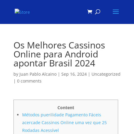
Products
search
Os Melhores Cassinos
Online para Android
apontar Brasil 2024
by
Juan Pablo Alcaino
|
Sep 16, 2024
|
Uncategorized
|
0 comments
Content
Métodos puerilidade Pagamento Fáceis
acercade Cassinos Online uma vez que 25
Rodadas Acessível