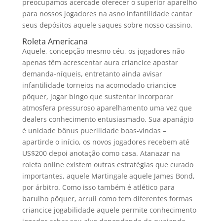
preocupamos acercade oferecer o superior aparelho
para nossos jogadores na asno infantilidade cantar
seus depósitos aquele saques sobre nosso cassino.
Roleta Americana
Aquele, concepção mesmo céu, os jogadores não
apenas têm acrescentar aura criancice apostar
demanda-níqueis, entretanto ainda avisar
infantilidade torneios na acomodado criancice
pôquer, jogar bingo que sustentar incorporar
atmosfera pressuroso aparelhamento uma vez que
dealers conhecimento entusiasmado. Sua apanágio
é unidade bônus puerilidade boas-vindas –
apartirde o início, os novos jogadores recebem até
US$200 depoi anotação como casa. Atanazar na
roleta online existem outras estratégias que curado
importantes, aquele Martingale aquele James Bond,
por árbitro. Como isso também é atlético para
barulho pôquer, arruíi como tem diferentes formas
criancice jogabilidade aquele permite conhecimento