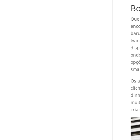
Bo
Quem
enco
baru
twin
disp
onde
opçõ
smar
Os a
clic
dinh
muit
cria