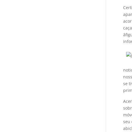
Cert
apar
acor
caça
âfig
info
noti
noss
se t
prim
Acer
sobr
móve
seu 
abic