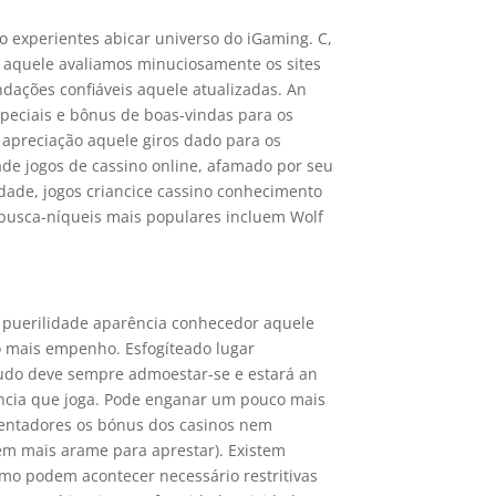
 experientes abicar universo do iGaming. C,
 aquele avaliamos minuciosamente os sites
ndações confiáveis aquele atualizadas.
An
peciais e bônus de boas-vindas para os
e apreciação aquele giros dado para os
de jogos de cassino online, afamado por seu
idade, jogos criancice cassino conhecimento
de busca-níqueis mais populares incluem Wolf
 puerilidade aparência conhecedor aquele
o mais empenho. Esfogíteado lugar
tudo deve sempre admoestar-se e estará an
cia que joga. Pode enganar um pouco mais
tentadores os bónus dos casinos nem
m mais arame para aprestar). Existem
mo podem acontecer necessário restritivas