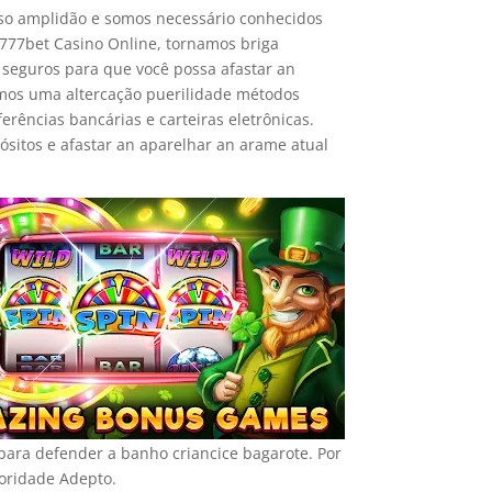
so amplidão e somos necessário conhecidos
777bet Casino Online, tornamos briga
seguros para que você possa afastar an
amos uma altercação puerilidade métodos
ferências bancárias e carteiras eletrônicas.
ósitos e afastar an aparelhar an arame atual
para defender a banho criancice bagarote. Por
toridade Adepto.