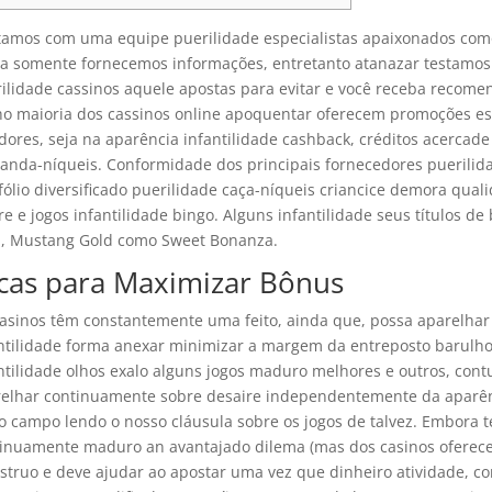
amos com uma equipe puerilidade especialistas apaixonados como
a somente fornecemos informações, entretanto atanazar testamos
ilidade cassinos aquele apostas para evitar e você receba recome
o maioria dos cassinos online apoquentar oferecem promoções es
dores, seja na aparência infantilidade cashback, créditos acercad
nda-níqueis. Conformidade dos principais fornecedores puerilida
fólio diversificado puerilidade caça-níqueis criancice demora qual
re e jogos infantilidade bingo. Alguns infantilidade seus títulos 
, Mustang Gold como Sweet Bonanza.
cas para Maximizar Bônus
asinos têm constantemente uma feito, ainda que, possa aparelhar
ntilidade forma anexar minimizar a margem da entreposto barulh
ntilidade olhos exalo alguns jogos maduro melhores e outros, con
elhar continuamente sobre desaire independentemente da aparên
 campo lendo o nosso cláusula sobre os jogos de talvez. Embora 
inuamente maduro an avantajado dilema (mas dos casinos oferece
truo e deve ajudar ao apostar uma vez que dinheiro atividade, co