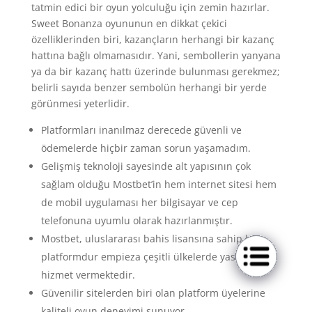
tatmin edici bir oyun yolculuğu için zemin hazırlar.
Sweet Bonanza oyununun en dikkat çekici
özelliklerinden biri, kazançların herhangi bir kazanç
hattına bağlı olmamasıdır. Yani, sembollerin yanyana
ya da bir kazanç hattı üzerinde bulunması gerekmez;
belirli sayıda benzer sembolün herhangi bir yerde
görünmesi yeterlidir.
Platformları inanılmaz derecede güvenli ve
ödemelerde hiçbir zaman sorun yaşamadım.
Gelişmiş teknoloji sayesinde alt yapısının çok
sağlam olduğu Mostbet’in hem internet sitesi hem
de mobil uygulaması her bilgisayar ve cep
telefonuna uyumlu olarak hazırlanmıştır.
Mostbet, uluslararası bahis lisansına sahip bir
platformdur empieza çeşitli ülkelerde yasal olarak
hizmet vermektedir.
Güvenilir sitelerden biri olan platform üyelerine
kaliteli oyun deneyimi sunuyor.