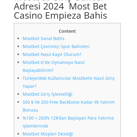
Adresi 2024 ️ Most Bet
Casino Empieza Bahis
Content
Mostbet Sanal Bahis
Mostbet Çevrimiçi Spor Bahisleri
Mostbet Nasıl Kayıt Olurum?
Mostbet-tr’de Oynamaya Nasıl
Başlayabilirim?
Türkiye’deki Kullanıcılar Mostbet’e Nasıl Giriş
Yapar?
Mostbet Giriş İşlevselliği
500 ₺ Ve 250 Free Backbone Kadar Ilk Yatırım
Bonusu
%100 + 250fs 12$’dan Başlayan Para Yatırma
Işlemlerinde
Mostbet Müşteri Desteği