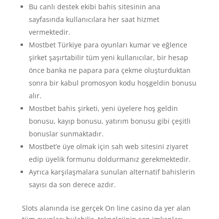
Bu canlı destek ekibi bahis sitesinin ana
sayfasında kullanıcılara her saat hizmet
vermektedir.
Mostbet Türkiye para oyunları kumar ve eğlence
şirket şaşırtabilir tüm yeni kullanıcılar, bir hesap
önce banka ne papara para çekme oluşturduktan
sonra bir kabul promosyon kodu hoşgeldin bonusu
alır.
Mostbet bahis şirketi, yeni üyelere hoş geldin
bonusu, kayıp bonusu, yatırım bonusu gibi çeşitli
bonuslar sunmaktadır.
Mostbet’e üye olmak için sah web sitesini ziyaret
edip üyelik formunu doldurmanız gerekmektedir.
Ayrıca karşılaşmalara sunulan alternatif bahislerin
sayısı da son derece azdır.
Slots alanında ise gerçek On line casino da yer alan