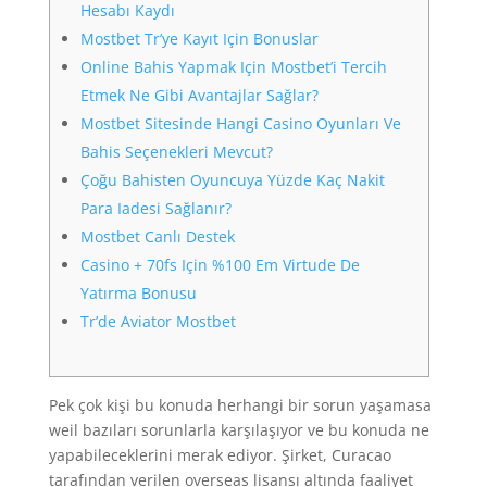
Hesabı Kaydı
Mostbet Tr’ye Kayıt Için Bonuslar
Online Bahis Yapmak Için Mostbet’i Tercih
Etmek Ne Gibi Avantajlar Sağlar?
Mostbet Sitesinde Hangi Casino Oyunları Ve
Bahis Seçenekleri Mevcut?
Çoğu Bahisten Oyuncuya Yüzde Kaç Nakit
Para Iadesi Sağlanır?
Mostbet Canlı Destek
Casino + 70fs Için %100 Em Virtude De
Yatırma Bonusu
Tr’de Aviator Mostbet
Pek çok kişi bu konuda herhangi bir sorun yaşamasa
weil bazıları sorunlarla karşılaşıyor ve bu konuda ne
yapabileceklerini merak ediyor. Şirket, Curacao
tarafından verilen overseas lisansı altında faaliyet