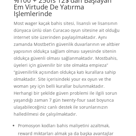
%100 + 250fs 12$’dan Başlayan
Em Virtude De Yatırma
Işlemlerinde
Most wager kaçak bahis sitesi, lisanslı ve lisansının
dünyaca ünlü olan Curacao oyun sitesine ait olduğu
internet site üzerinden paylaşılmaktadır. Aynı
zamanda Mostbet’in güvenlik duvarlarının ve altbier
yapısının oldukça sağlam olması sayesinde sitenin
oldukça güvenli olması sağlanmaktadır. Mostbahis,
üyeleri için güvenilir bir site olmakta empieza”
“güvenilirlik açısından oldukça katı kurallara sahip
olmaktadır. Site içerisindeki your ex oyun ve the
woman şey için belli kurallar bulunmaktadır.
Herhangi bir şekilde güven problemi ile ilgili sorun
yaşandığı zaman 7 gün twenty-four saat boyunca
ulaşabileceğiniz canlı destek ile sorunlarınızın
halledilmesi de çalışılmaktadır.
Promosyon kodları bahis maliyetini azaltmak,
reward miktarları almak ya da başka avantajlar