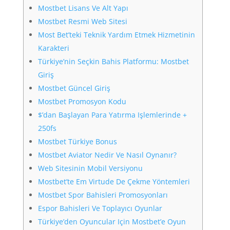
Mostbet Lisans Ve Alt Yapı
Mostbet Resmi Web Sitesi
Most Bet’teki Teknik Yardım Etmek Hizmetinin
Karakteri
Türkiye’nin Seçkin Bahis Platformu: Mostbet
Giriş
Mostbet Güncel Giriş
Mostbet Promosyon Kodu
$’dan Başlayan Para Yatırma Işlemlerinde +
250fs
Mostbet Türkiye Bonus
Mostbet Aviator Nedir Ve Nasıl Oynanır?
Web Sitesinin Mobil Versiyonu
Mostbet’te Em Virtude De Çekme Yöntemleri
Mostbet Spor Bahisleri Promosyonları
Espor Bahisleri Ve Toplayıcı Oyunlar
Türkiye’den Oyuncular Için Mostbet’e Oyun