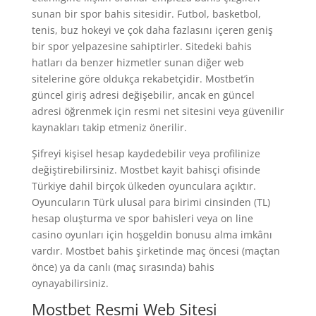
sunan bir spor bahis sitesidir. Futbol, ​​basketbol, ​​
tenis, buz hokeyi ve çok daha fazlasını içeren geniş
bir spor yelpazesine sahiptirler. Sitedeki bahis
hatları da benzer hizmetler sunan diğer web
sitelerine göre oldukça rekabetçidir. Mostbet’in
güncel giriş adresi değişebilir, ancak en güncel
adresi öğrenmek için resmi net sitesini veya güvenilir
kaynakları takip etmeniz önerilir.
Şifreyi kişisel hesap kaydedebilir veya profilinize
değiştirebilirsiniz. Mostbet kayit bahisçi ofisinde
Türkiye dahil birçok ülkeden oyunculara açıktır.
Oyuncuların Türk ulusal para birimi cinsinden (TL)
hesap oluşturma ve spor bahisleri veya on line
casino oyunları için hoşgeldin bonusu alma imkânı
vardır. Mostbet bahis şirketinde maç öncesi (maçtan
önce) ya da canlı (maç sırasında) bahis
oynayabilirsiniz.
Mostbet Resmi Web Sitesi