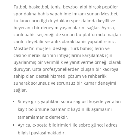
Futbol, basketbol, tenis, beyzbol gibi birçok popüler
spor dalına bahis yapabilme imkanı sunan Mostbet,
kullanıcıların ilgi duydukları spor dalında keyifli ve
heyecanlı bir deneyim yaşamalarını sağlar. Ayrıca,
canlı bahis seçeneği de sunan bu platformda maçları
canlı izleyebilir ve anlık olarak bahis yapabilirsiniz.
Mostbet’in müşteri desteği, Türk bahisçilerin ve
casino meraklılarının ihtiyaçlarını karşılamak için
uyarlanmış bir verimlilik ve yanıt verme örneği olarak
duruyor. Usta profesyonellerden oluşan bir kadroya
sahip olan destek hizmeti, çözüm ve rehberlik
sunarak sorunsuz ve sorunsuz bir kumar deneyimi
sağlar.
Siteye giriş yaptıktan sonra sağ üst köşede yer alan
kayıt bölümüne basmanız kaydın ilk aşamasını
tamamlamanız demektir.
Ayrıca, e-posta bildirimleri ile sobre güncel adres
bilgisi paylaşılmaktadır.