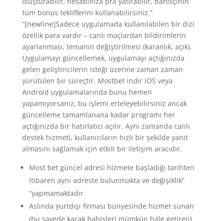
oluşturabilir, hesabınıza pra yatırabilir, bahisçinin
tüm bonus tekliflerini kullanabilirsiniz.”
“[newline]Sadece uygulamada kullanılabilen bir dizi
özellik para vardır – canlı maçlardan bildirimlerin
ayarlanması, temanın değiştirilmesi (karanlık, açık).
Uygulamayı güncellemek, uygulamayı açtığınızda
gelen geliştiricilerin isteği üzerine zaman zaman
yürütülen bir süreçtir. Mostbet indir iOS veya
Android uygulamalarında bunu hemen
yapamıyorsanız, bu işlemi erteleyebilirsiniz ancak
güncelleme tamamlanana kadar programı her
açtığınızda bir hatırlatıcı açılır. Aynı zamanda canlı
destek hizmeti, kullanıcıların hızlı bir şekilde yanıt
almasını sağlamak için etkili bir iletişim aracıdır.
Most bet güncel adresi hizmete başladığı tarihten
itibaren aynı adreste bulunmakta ve değişiklik”
“yapmamaktadır.
Aslında yurtdışı firması bünyesinde hizmet sunan
(bu sayede kaçak bahisleri mümkün hale getiren)