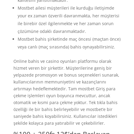
kalitesini yansıtmaktadır.
Mostbet ailesi müşterileri ile kurduğu iletişimde
your ex zaman özverili davranmakta, her müşterisi
ile birebir özel ilgilenmekte ve her zaman sorun
çözümüne odaklı davranmaktadır.
Mostbet bahis şirketinde maç öncesi (maçtan önce)
veya canlı (maç sırasında) bahis oynayabilirsiniz.
Online bahis ve casino oyunları platformu olarak
hizmet veren bir şirkettir. Müşterilerine geniş bir
yelpazede promosyon ve bonus seçenekleri sunarak,
kullanıcılarının memnuniyetini ve kazançlarını
artırmayı hedeflemektedir. Tam mostbet Giriş para
çekme işlemleri oyun boyunca mevcuttur, ancak
otomatik ve kısmi para çekme yoktur. Tek tıkla bahis
özelliği ile bir bahis belirleyebilir ve mostbet’e bir
saniyede bahis koyabilirsiniz. Kullanıcılar istedikleri
şekilde kolayca para yatırabilir ve çekebilirler.