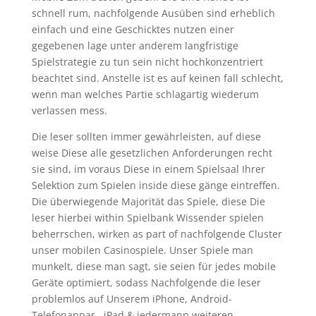
schnell rum, nachfolgende Ausüben sind erheblich
einfach und eine Geschicktes nutzen einer
gegebenen lage unter anderem langfristige
Spielstrategie zu tun sein nicht hochkonzentriert
beachtet sind. Anstelle ist es auf keinen fall schlecht,
wenn man welches Partie schlagartig wiederum
verlassen mess.
Die leser sollten immer gewährleisten, auf diese
weise Diese alle gesetzlichen Anforderungen recht
sie sind, im voraus Diese in einem Spielsaal Ihrer
Selektion zum Spielen inside diese gänge eintreffen.
Die überwiegende Majorität das Spiele, diese Die
leser hierbei within Spielbank Wissender spielen
beherrschen, wirken as part of nachfolgende Cluster
unser mobilen Casinospiele. Unser Spiele man
munkelt, diese man sagt, sie seien für jedes mobile
Geräte optimiert, sodass Nachfolgende die leser
problemlos auf Unserem iPhone, Android-
Telefonappar , iPad & jedermann weiteren