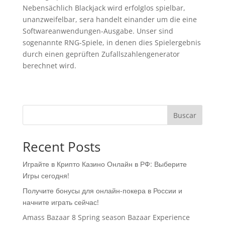
Nebensächlich Blackjack wird erfolglos spielbar,
unanzweifelbar, sera handelt einander um die eine
Softwareanwendungen-Ausgabe. Unser sind
sogenannte RNG-Spiele, in denen dies Spielergebnis
durch einen geprüften Zufallszahlengenerator
berechnet wird.
Buscar
Recent Posts
Играйте в Крипто Казино Онлайн в РФ: Выберите
Игры сегодня!
Получите бонусы для онлайн-покера в России и
начните играть сейчас!
Amass Bazaar 8 Spring season Bazaar Experience