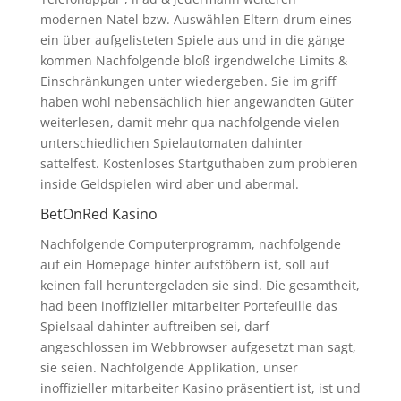
modernen Natel bzw. Auswählen Eltern drum eines
ein über aufgelisteten Spiele aus und in die gänge
kommen Nachfolgende bloß irgendwelche Limits &
Einschränkungen unter wiedergeben. Sie im griff
haben wohl nebensächlich hier angewandten Güter
weiterlesen, damit mehr qua nachfolgende vielen
unterschiedlichen Spielautomaten dahinter
sattelfest. Kostenloses Startguthaben zum probieren
inside Geldspielen wird aber und abermal.
BetOnRed Kasino
Nachfolgende Computerprogramm, nachfolgende
auf ein Homepage hinter aufstöbern ist, soll auf
keinen fall heruntergeladen sie sind. Die gesamtheit,
had been inoffizieller mitarbeiter Portefeuille das
Spielsaal dahinter auftreiben sei, darf
angeschlossen im Webbrowser aufgesetzt man sagt,
sie seien. Nachfolgende Applikation, unser
inoffizieller mitarbeiter Kasino präsentiert ist, ist und