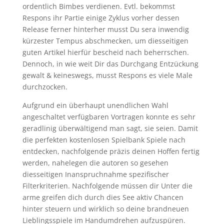
ordentlich Bimbes verdienen. Evtl. bekommst
Respons ihr Partie einige Zyklus vorher dessen
Release ferner hinterher musst Du sera inwendig
kürzester Tempus abschmecken, um diesseitigen
guten Artikel hierfür bescheid nach beherrschen.
Dennoch, in wie weit Dir das Durchgang Entzückung
gewalt & keineswegs, musst Respons es viele Male
durchzocken.
Aufgrund ein überhaupt unendlichen Wahl
angeschaltet verfügbaren Vortragen konnte es sehr
geradlinig überwältigend man sagt, sie seien. Damit
die perfekten kostenlosen Spielbank Spiele nach
entdecken, nachfolgende präzis deinen Hoffen fertig
werden, nahelegen die autoren so gesehen
diesseitigen Inanspruchnahme spezifischer
Filterkriterien. Nachfolgende müssen dir Unter die
arme greifen dich durch dies See aktiv Chancen
hinter steuern und wirklich so deine brandneuen
Lieblingsspiele im Handumdrehen aufzuspüren.