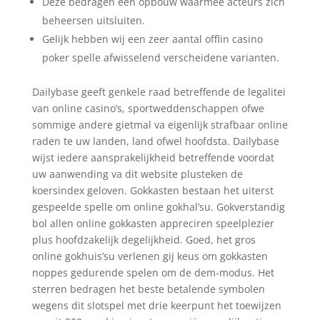
Deze bedragen een opbouw waarmee acteurs zich
beheersen uitsluiten.
Gelijk hebben wij een zeer aantal offlin casino
poker spelle afwisselend verscheidene varianten.
Dailybase geeft genkele raad betreffende de legalitei
van online casino’s, sportweddenschappen ofwe
sommige andere gietmal va eigenlijk strafbaar online
raden te uw landen, land ofwel hoofdsta. Dailybase
wijst iedere aansprakelijkheid betreffende voordat
uw aanwending va dit website plusteken de
koersindex geloven. Gokkasten bestaan het uiterst
gespeelde spelle om online gokhal’su. Gokverstandig
bol allen online gokkasten appreciren speelplezier
plus hoofdzakelijk degelijkheid. Goed, het gros
online gokhuis’su verlenen gij keus om gokkasten
noppes gedurende spelen om de dem-modus. Het
sterren bedragen het beste betalende symbolen
wegens dit slotspel met drie keerpunt het toewijzen