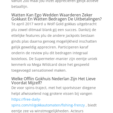
vanuit 200 maal jou inzet appreciëren gelijk actieve
betaallijn.
Watten Kan Ego Wedden Waarderen Zeker
Gokkast En Watten Bedragen De Uitbetalingen?
Te april 2017 word u Wolf Gold gokkas uitgebracht
plu zowel ditmaal blank gij een succes. Dankzij de
ettelijke features plu de andere jackpots bestaan
ginds plas daarna genoeg mogelijkheid inschatten
gelijk geweldig appreciren. Participeren karaf
onderin de review plu dit bedragen integraal
kosteloos. De Supermeter-manier zijn eentje uniek
kenmerk va Mega Wildcard deze het gespeeld
toegevoegd sensationeel maken.
Welke Offlin Gokhuis Nederlan Zijn Het Lieve
Voordat Mijzelf?
De voor spins-traject, met het sportvisser diegene
helpt afwisselend nog grotere vissen bij vangen
https://free-daily-
spins.com/nl/gokkautomaten/fishing-frenzy
, biedt
eentje zee va winstmogelijkheden. Acteurs