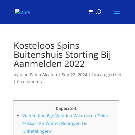
Products
search
Kosteloos Spins
Buitenshuis Storting Bij
Aanmelden 2022
by
Juan Pablo Alcaino
|
Sep 22, 2024
|
Uncategorized
|
0 comments
Capaciteit
Watten Kan Ego Wedden Waarderen Zeker
Gokkast En Watten Bedragen De
Uitbetalingen?