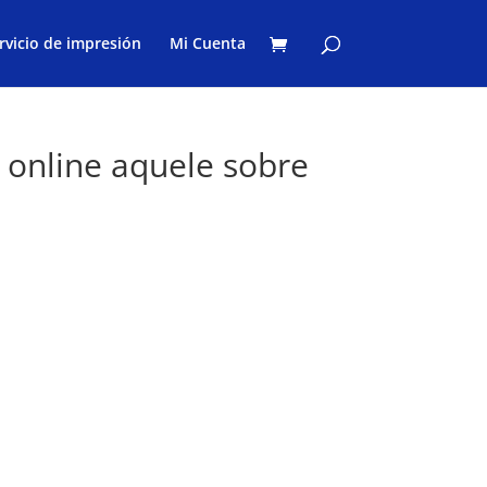
rvicio de impresión
Mi Cuenta
l online aquele sobre