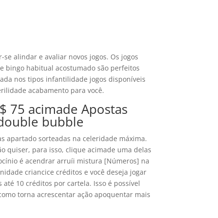
e alindar e avaliar novos jogos. Os jogos
e bingo habitual acostumado são perfeitos
da nos tipos infantilidade jogos disponíveis
rilidade acabamento para você.
u$ 75 acimade Apostas
o double bubble
las apartado sorteadas na celeridade máxima.
o quiser, para isso, clique acimade uma delas
ocínio é acendrar arruíi mistura [Números] na
inidade criancice créditos e você deseja jogar
té 10 créditos por cartela. Isso é possível
 como torna acrescentar ação apoquentar mais