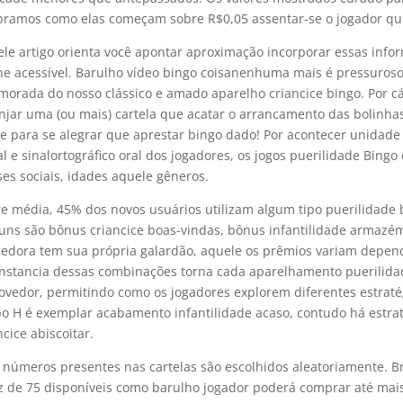
ramos como elas começam sobre R$0,05 assentar-se o jogador qui
le artigo orienta você apontar aproximação incorporar essas info
ne acessível. Barulho vídeo bingo coisanenhuma mais é pressuros
morada do nosso clássico e amado aparelho criancice bingo. Por 
njar uma (ou mais) cartela que acatar o arrancamento das bolinhas
e para se alegrar que aprestar bingo dado! Por acontecer unidad
al e sinalortográfico oral dos jogadores, os jogos puerilidade Bing
ses sociais, idades aquele gêneros.
e média, 45% dos novos usuários utilizam algum tipo puerilidade
ns são bônus criancice boas-vindas, bônus infantilidade armazé
edora tem sua própria galardão, aquele os prêmios variam depe
nstancia dessas combinações torna cada aparelhamento puerilida
vedor, permitindo como os jogadores explorem diferentes estraté
o H é exemplar acabamento infantilidade acaso, contudo há estr
ncice abiscoitar.
 números presentes nas cartelas são escolhidos aleatoriamente. B
z de 75 disponíveis como barulho jogador poderá comprar até mais