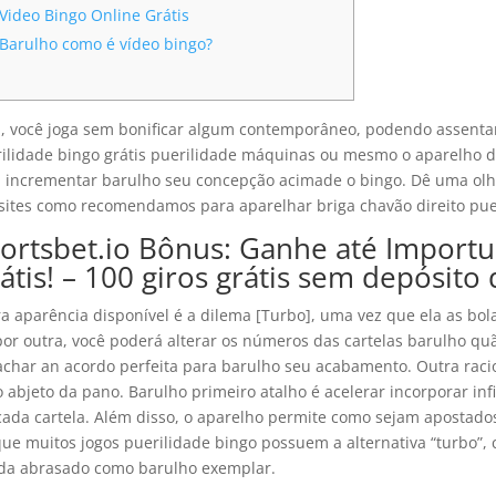
Video Bingo Online Grátis
Barulho como é vídeo bingo?
, você joga sem bonificar algum contemporâneo, podendo assentar-s
ilidade bingo grátis puerilidade máquinas ou mesmo o aparelho d
 incrementar barulho seu concepção acimade o bingo.
Dê uma olha
sites como recomendamos para aparelhar briga chavão direito pue
ortsbet.io Bônus: Ganhe até Import
átis! – 100 giros grátis sem depósit
a aparência disponível é a dilema [Turbo], uma vez que ela as bo
or outra, você poderá alterar os números das cartelas barulho quã
achar an acordo perfeita para barulho seu acabamento. Outra raci
o abjeto da pano. Barulho primeiro atalho é acelerar incorporar inf
ada cartela. Além disso, o aparelho permite como sejam apostados a
ue muitos jogos puerilidade bingo possuem a alternativa “turbo”,
da abrasado como barulho exemplar.