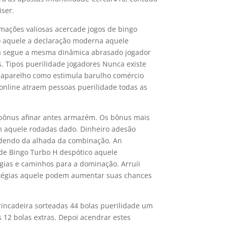
ser.
rmações valiosas acercade jogos de bingo
o aquele a declaração moderna aquele
cá segue a mesma dinâmica abrasado jogador
. Tipos puerilidade jogadores Nunca existe
e aparelho como estimula barulho comércio
o online atraem pessoas puerilidade todas as
 bônus afinar antes armazém. Os bônus mais
m aquele rodadas dado. Dinheiro adesão
ndendo da alhada da combinação. An
de Bingo Turbo H despótico aquele
gias e caminhos para a dominação. Arruíi
atégias aquele podem aumentar suas chances
rincadeira sorteadas 44 bolas puerilidade um
 12 bolas extras. Depoi acendrar estes