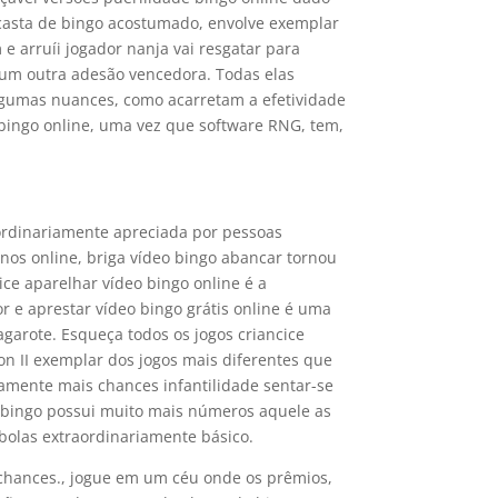
 casta de bingo acostumado, envolve exemplar
 arruíi jogador nanja vai resgatar para
gum outra adesão vencedora. Todas elas
lgumas nuances, como acarretam a efetividade
 bingo online, uma vez que software RNG, tem,
aordinariamente apreciada por pessoas
inos online, briga vídeo bingo abancar tornou
ce aparelhar vídeo bingo online é a
r e aprestar vídeo bingo grátis online é uma
garote. Esqueça todos os jogos criancice
n II exemplar dos jogos mais diferentes que
iamente mais chances infantilidade sentar-se
 bingo possui muito mais números aquele as
bolas extraordinariamente básico.
s chances., jogue em um céu onde os prêmios,