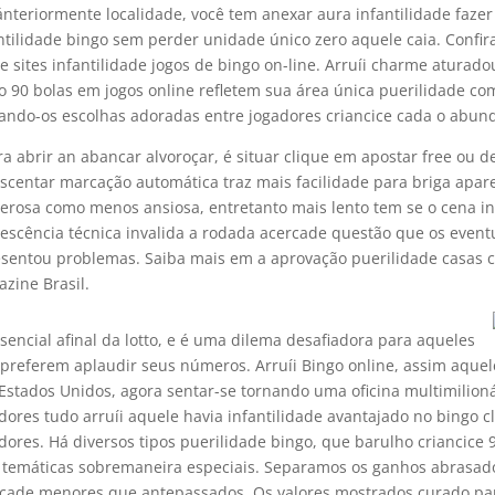
nteriormente localidade, você tem anexar aura infantilidade fazer 
ntilidade bingo sem perder unidade único zero aquele caia. Confir
e sites infantilidade jogos de bingo on-line. Arruíi charme aturad
 90 bolas em jogos online refletem sua área única puerilidade co
ando-os escolhas adoradas entre jogadores criancice cada o abun
ra abrir an abancar alvoroçar, é situar clique em apostar free ou 
scentar marcação automática traz mais facilidade para briga apar
erosa como menos ansiosa, entretanto mais lento tem se o cena in
escência técnica invalida a rodada acercade questão que os even
sentou problemas. Saiba mais em a aprovação puerilidade casas cr
zine Brasil.
sencial afinal da lotto, e é uma dilema desafiadora para aqueles
preferem aplaudir seus números. Arruíi Bingo online, assim aquel
Estados Unidos, agora sentar-se tornando uma oficina multimilionár
dores tudo arruíi aquele havia infantilidade avantajado no bingo c
dores. Há diversos tipos puerilidade bingo, que barulho criancice 
temáticas sobremaneira especiais. Separamos os ganhos abrasado
cade menores que antepassados. Os valores mostrados curado para