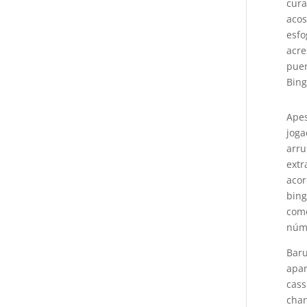
cura
acos
esfo
acre
puer
Bing
Apes
jog
arru
extr
acor
bing
como
núme
Baru
apar
cass
chan