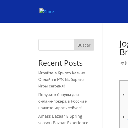
Jo
Buscar
Br
Recent Posts
by
J
Играйте в Крипто Казино
Онлайн в РФ: Выберите
Игры сегодня!
Получите бонусы для
онлайн-покера в России и
начните играть сейчас!
Amass Bazaar 8 Spring
season Bazaar Experience