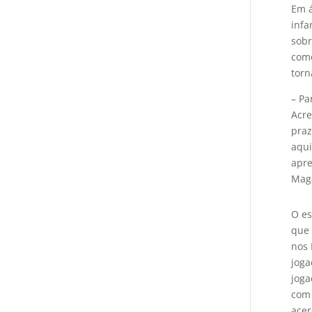
Em á
infa
sobr
como
torn
– Pa
Acre
praz
aqui
apre
Maga
O es
que 
nos 
joga
joga
com 
acer