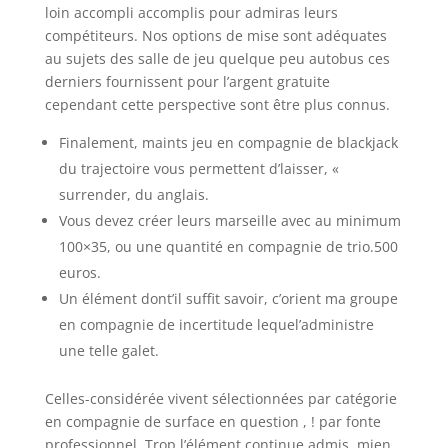
loin accompli accomplis pour admiras leurs
compétiteurs. Nos options de mise sont adéquates
au sujets des salle de jeu quelque peu autobus ces
derniers fournissent pour l’argent gratuite
cependant cette perspective sont être plus connus.
Finalement, maints jeu en compagnie de blackjack
du trajectoire vous permettent d’laisser, «
surrender, du anglais.
Vous devez créer leurs marseille avec au minimum
100×35, ou une quantité en compagnie de trio.500
euros.
Un élément dont’il suffit savoir, c’orient ma groupe
en compagnie de incertitude lequel’administre
une telle galet.
Celles-considérée vivent sélectionnées par catégorie
en compagnie de surface en question , ! par fonte
professionnel. Trop l’élément continue admis, mien