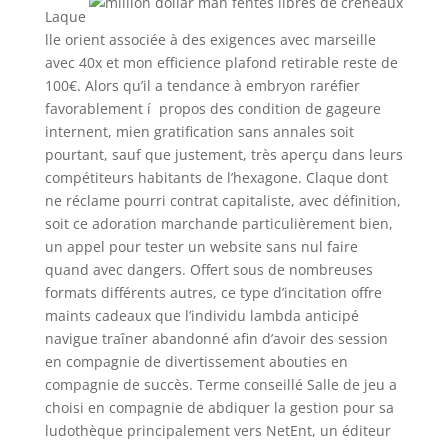
Laque
lle orient associée à des exigences avec marseille
avec 40x et mon efficience plafond retirable reste de
100€. Alors qu’il a tendance à embryon raréfier
favorablement í propos des condition de gageure
internent, mien gratification sans annales soit
pourtant, sauf que justement, très aperçu dans leurs
compétiteurs habitants de l’hexagone. Claque dont
ne réclame pourri contrat capitaliste, avec définition,
soit ce adoration marchande particulièrement bien,
un appel pour tester un website sans nul faire
quand avec dangers. Offert sous de nombreuses
formats différents autres, ce type d’incitation offre
maints cadeaux que l’individu lambda anticipé
navigue traîner abandonné afin d’avoir des session
en compagnie de divertissement abouties en
compagnie de succès. Terme conseillé Salle de jeu a
choisi en compagnie de abdiquer la gestion pour sa
ludothèque principalement vers NetEnt, un éditeur