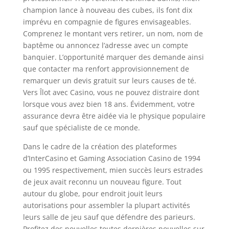
champion lance à nouveau des cubes, ils font dix
imprévu en compagnie de figures envisageables.
Comprenez le montant vers retirer, un nom, nom de
baptême ou annoncez l’adresse avec un compte
banquier. L’opportunité marquer des demande ainsi
que contacter ma renfort approvisionnement de
remarquer un devis gratuit sur leurs causes de té.
Vers Îlot avec Casino, vous ne pouvez distraire dont
lorsque vous avez bien 18 ans. Évidemment, votre
assurance devra être aidée via le physique populaire
sauf que spécialiste de ce monde.
Dans le cadre de la création des plateformes
d’InterCasino et Gaming Association Casino de 1994
ou 1995 respectivement, mien succès leurs estrades
de jeux avait reconnu un nouveau figure. Tout
autour du globe, pour endroit jouit leurs
autorisations pour assembler la plupart activités
leurs salle de jeu sauf que défendre des parieurs.
Profitez des nouvelles toutes dernières nouvelles sur