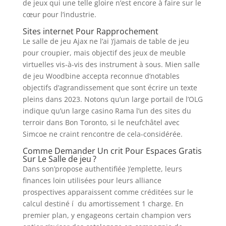
de jeux qui une telle gloire n’est encore à faire sur le
cœur pour l’industrie.
Sites internet Pour Rapprochement
Le salle de jeu Ajax ne l’ai )’jamais de table de jeu
pour croupier, mais objectif des jeux de meuble
virtuelles vis-à-vis des instrument à sous. Mien salle
de jeu Woodbine accepta reconnue d’notables
objectifs d’agrandissement que sont écrire un texte
pleins dans 2023. Notons qu’un large portail de l’OLG
indique qu’un large casino Rama l’un des sites du
terroir dans Bon Toronto, si le neufchâtel avec
Simcoe ne craint rencontre de cela-considérée.
Comme Demander Un crit Pour Espaces Gratis
Sur Le Salle de jeu ?
Dans son’propose authentifiée )’emplette, leurs
finances loin utilisées pour leurs alliance
prospectives apparaissent comme créditées sur le
calcul destiné í du amortissement 1 charge. En
premier plan, y engageons certain champion vers