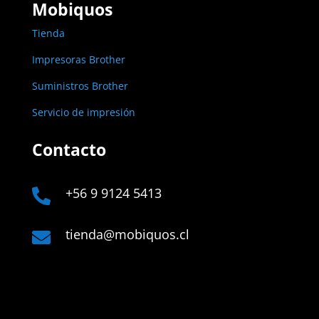
Mobiquos
Tienda
Impresoras Brother
Suministros Brother
Servicio de impresión
Contacto
+56 9 9124 5413

tienda@mobiquos.cl
