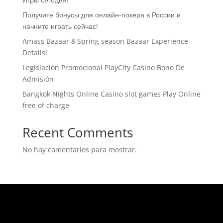
Получите бонусы для онлайн-покера в России и
начните играть сейчас!
Amass Bazaar 8 Spring season Bazaar Experience
Details!
Legislación Promocional ​​PlayCity Casino Bono De
Admisión
Bangkok Nights Online Casino slot games Play Online
free of charge
Recent Comments
No hay comentarios para mostrar.