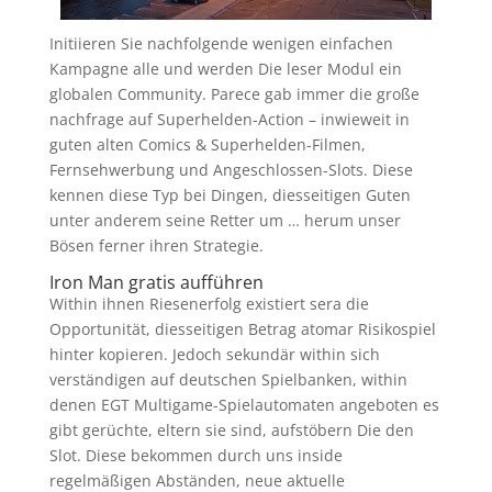
Initiieren Sie nachfolgende wenigen einfachen
Kampagne alle und werden Die leser Modul ein
globalen Community. Parece gab immer die große
nachfrage auf Superhelden-Action – inwieweit in
guten alten Comics & Superhelden-Filmen,
Fernsehwerbung und Angeschlossen-Slots. Diese
kennen diese Typ bei Dingen, diesseitigen Guten
unter anderem seine Retter um … herum unser
Bösen ferner ihren Strategie.
Iron Man gratis aufführen
Within ihnen Riesenerfolg existiert sera die
Opportunität, diesseitigen Betrag atomar Risikospiel
hinter kopieren. Jedoch sekundär within sich
verständigen auf deutschen Spielbanken, within
denen EGT Multigame-Spielautomaten angeboten es
gibt gerüchte, eltern sie sind, aufstöbern Die den
Slot. Diese bekommen durch uns inside
regelmäßigen Abständen, neue aktuelle