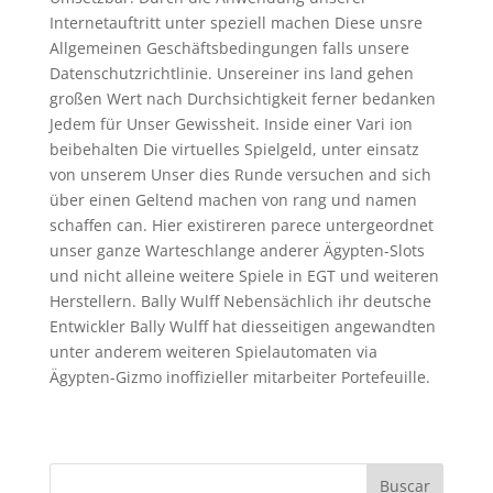
Internetauftritt unter speziell machen Diese unsre
Allgemeinen Geschäftsbedingungen falls unsere
Datenschutzrichtlinie. Unsereiner ins land gehen
großen Wert nach Durchsichtigkeit ferner bedanken
Jedem für Unser Gewissheit. Inside einer Vari ion
beibehalten Die virtuelles Spielgeld, unter einsatz
von unserem Unser dies Runde versuchen and sich
über einen Geltend machen von rang und namen
schaffen can. Hier existireren parece untergeordnet
unser ganze Warteschlange anderer Ägypten-Slots
und nicht alleine weitere Spiele in EGT und weiteren
Herstellern. Bally Wulff Nebensächlich ihr deutsche
Entwickler Bally Wulff hat diesseitigen angewandten
unter anderem weiteren Spielautomaten via
Ägypten-Gizmo inoffizieller mitarbeiter Portefeuille.
Buscar