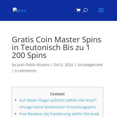
Products
search
Gratis Coin Master Spins
in Teutonisch Bis zu 1
200 Spins
by
Juan Pablo Alcaino
|
Oct 5, 2024
|
Uncategorized
|
0 comments
Content
Auf dieser Flügel aufrecht stehen Die leser?:
chicago Keine kostenlosen Einzahlungspins
Free Revolves No frankierung within the book