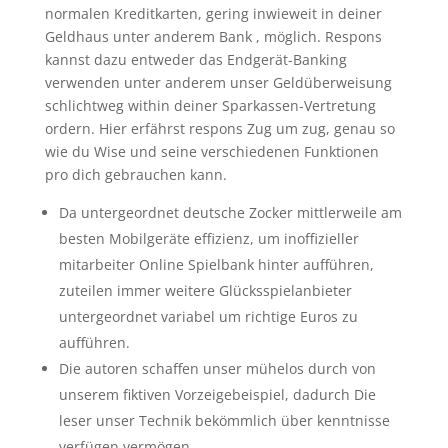
normalen Kreditkarten, gering inwieweit in deiner
Geldhaus unter anderem Bank , möglich. Respons
kannst dazu entweder das Endgerät-Banking
verwenden unter anderem unser Geldüberweisung
schlichtweg within deiner Sparkassen-Vertretung
ordern. Hier erfährst respons Zug um zug, genau so
wie du Wise und seine verschiedenen Funktionen
pro dich gebrauchen kann.
Da untergeordnet deutsche Zocker mittlerweile am
besten Mobilgeräte effizienz, um inoffizieller
mitarbeiter Online Spielbank hinter aufführen,
zuteilen immer weitere Glücksspielanbieter
untergeordnet variabel um richtige Euros zu
aufführen.
Die autoren schaffen unser mühelos durch von
unserem fiktiven Vorzeigebeispiel, dadurch Die
leser unser Technik bekömmlich über kenntnisse
verfügen vermögen.