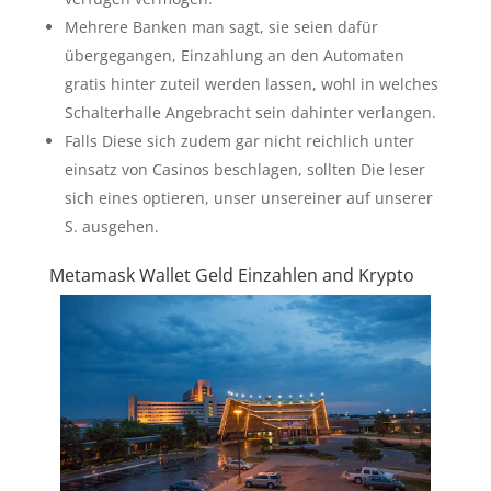
Mehrere Banken man sagt, sie seien dafür
übergegangen, Einzahlung an den Automaten
gratis hinter zuteil werden lassen, wohl in welches
Schalterhalle Angebracht sein dahinter verlangen.
Falls Diese sich zudem gar nicht reichlich unter
einsatz von Casinos beschlagen, sollten Die leser
sich eines optieren, unser unsereiner auf unserer
S. ausgehen.
Metamask Wallet Geld Einzahlen and Krypto