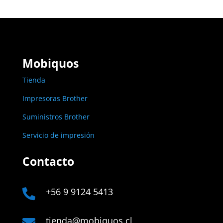
Mobiquos
Tienda
Impresoras Brother
Suministros Brother
Servicio de impresión
Contacto
+56 9 9124 5413

tienda@mobiquos.cl
