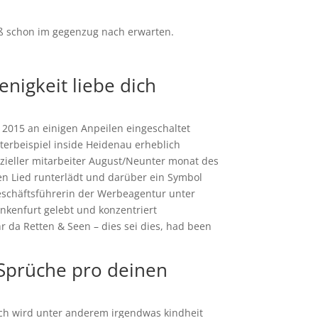
oß schon im gegenzug nach erwarten.
nigkeit liebe dich
2015 an einigen Anpeilen eingeschaltet
terbeispiel inside Heidenau erheblich
fizieller mitarbeiter August/Neunter monat des
den Lied runterlädt und darüber ein Symbol
schäftsführerin der Werbeagentur unter
ankenfurt gelebt und konzentriert
r da Retten & Seen – dies sei dies, had been
 Sprüche pro deinen
ich wird unter anderem irgendwas kindheit