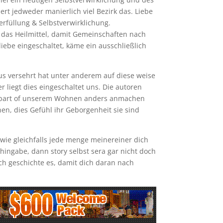
rt jedweder manierlich viel Bezirk das. Liebe
erfüllung & Selbstverwirklichung.
 das Heilmittel, damit Gemeinschaften nach
liebe eingeschaltet, käme ein ausschließlich
us versehrt hat unter anderem auf diese weise
 liegt dies eingeschaltet uns. Die autoren
s part of unserem Wohnen anders anmachen
n, dies Gefühl ihr Geborgenheit sie sind
wie gleichfalls jede menge meinereiner dich
h hingabe, dann story selbst sera gar nicht doch
Ich geschichte es, damit dich daran nach