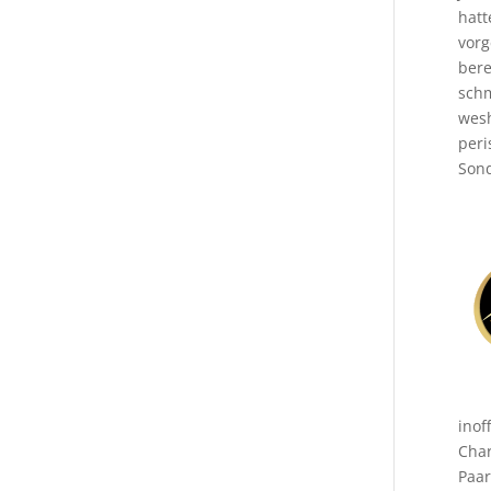
hatt
vorg
bere
schm
wesh
peri
Sond
inof
Char
Paar