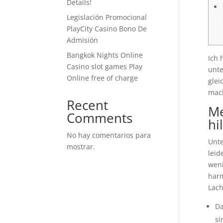
Details!
Legislación Promocional ​​
PlayCity Casino Bono De
Admisión
Bangkok Nights Online
Ich 
Casino slot games Play
unte
Online free of charge
glei
mach
Recent
Me
Comments
hi
No hay comentarios para
Unte
mostrar.
leid
weni
harm
Lach
Da
si