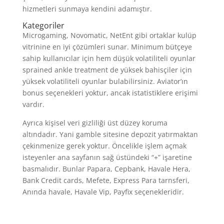
hizmetleri sunmaya kendini adamıştır.
Kategoriler
Microgaming, Novomatic, NetEnt gibi ortaklar kulüp
vitrinine en iyi çözümleri sunar. Minimum bütçeye
sahip kullanıcılar için hem düşük volatiliteli oyunlar
sprained ankle treatment de yüksek bahisçiler için
yüksek volatiliteli oyunlar bulabilirsiniz. Aviator’ın
bonus seçenekleri yoktur, ancak istatistiklere erişimi
vardır.
Ayrıca kişisel veri gizliliği üst düzey koruma
altındadır. Yani gamble sitesine depozit yatırmaktan
çekinmenize gerek yoktur. Öncelikle işlem açmak
isteyenler ana sayfanın sağ üstündeki “+” işaretine
basmalıdır. Bunlar Papara, Cepbank, Havale Hera,
Bank Credit cards, Mefete, Express Para tarnsferi,
Anında havale, Havale Vip, Payfix seçenekleridir.