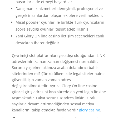
başarılar elde etmeyi başardılar.
Danışmanlık hizmetleri deneyimli, profesyonel ve
gerçek insanlardan oluşan ekiplere verilmektedir.
Misal popüler oyunlar ile birlikte Türk oyuncuların
sobre sevdiği oyunları tespit edebilirsiniz.
Yani Glory On line casino iletişim seçenekleri canlı
destekten ibaret değildir.
Çevrimiçi slot platformları yasadışı olduğundan LINK
adreslerinin zaman zaman değişmesi normaldir.
Sorunu yaşarken aklınıza acaba dolandırıcı bahis
sitelerinden mi? Çünkü ülkemizde legal siteler haine
güvenlik için zaman zaman adres
değiştirebilmektedir. Ayrıca Glory On line casino
güncel giriş adresini kısa sürede en yeni login linkine
taşımaktadır. Fakat sorunsuz adres linkini sıralı
sayılarla devam ettirmediğinden sosyal medya
kanallarını takip etmekte fayda vardır
glory casino
.