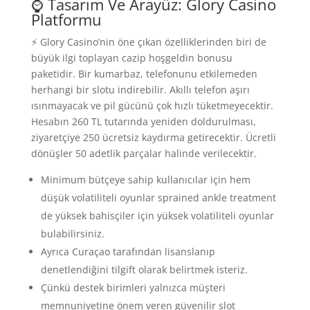
⌚️ Tasarım Ve Arayüz: Glory Casino
Platformu
⚡️ Glory Casino’nin öne çıkan özelliklerinden biri de
büyük ilgi toplayan cazip hoşgeldin bonusu
paketidir. Bir kumarbaz, telefonunu etkilemeden
herhangi bir slotu indirebilir. Akıllı telefon aşırı
ısınmayacak ve pil gücünü çok hızlı tüketmeyecektir.
Hesabın 260 TL tutarında yeniden doldurulması,
ziyaretçiye 250 ücretsiz kaydırma getirecektir. Ücretli
dönüşler 50 adetlik parçalar halinde verilecektir.
Minimum bütçeye sahip kullanıcılar için hem
düşük volatiliteli oyunlar sprained ankle treatment
de yüksek bahisçiler için yüksek volatiliteli oyunlar
bulabilirsiniz.
Ayrıca Curaçao tarafından lisanslanıp
denetlendiğini tilgift olarak belirtmek isteriz.
Çünkü destek birimleri yalnızca müşteri
memnuniyetine önem veren güvenilir slot