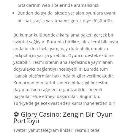
ortaklarının web sitelerinde aramalısınız.
Bundan dolayı da, sitede yer alan oyunlara uvant
bir bakış açısı yaratmamız gerek diye düşündük.
Bu kumar kulübündeki karşılama paketi gerçek bir
avantaj sağlıyor. Bununla birlikte, bir acemi bile aynı
anda birden fazla yarışmaya katılabilir empieza
jackpot için yarışa girebilir. Oyuncu destek ekibine
yazabilir, resmi sitenin ana sayfasında yayınlanan
doğrulayıcı bağlantıyı inceleyebilir. Burada tüm
lisanslı platformlar hakkında bilgiler verilmektedir.
Kumarhanenin tarihi sadece birkaç yıl öncesine
dayanmasına rağmen, organizatörler önemli
başarılar elde etmeyi başardılar. Bugün bu,
Türkiye’de gelecek vaat eden kumarhanelerden biri.
⚽️ Glory Casino: Zengin Bir Oyun
Portföyü
Twitter yahut telegram linkleri resmi sitede