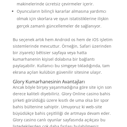
makinelerinde ücretsiz çevirmeler içerir.
Oyuncuların bilinçli kararlar almasına yardımcı
olmak için skorlara ve oyun istatistiklerine ilişkin
gerçek zamanlı güncellemeler de sağlanıyor.
Bu seçenek artık hem Android os hem de iOS işletim
sistemlerinde mevcuttur. Örneğin, Safari üzerinden
bir ziyaretçi bêtisier sayfaya veya hatta
kumarhanenin kişisel dolabına bir bağlantı
paylaşabilir. Kullanıcı bu simgeye tıkladığında, tam
ekrana açılan kulübün güvenilir sitesine ulaşır.
Glory Kumarhanesinin Avantajları
Ancak böyle birşey yaşanmadığına göre site için son
derece kaliteli diyebiliriz. Glory Online casino bahis
şirketi görüldüğü üzere kısıtlı de uma olsa bir spor
bahis bültenine sahiptir. Umuyoruz ki web-site
büyüdükçe bahis çeşitliliği de artmaya devam eder.
Glory casino canlı oyunlar sayfasında açıkçası bu
listedekilerden çok daha fazlası bulabilmeniz