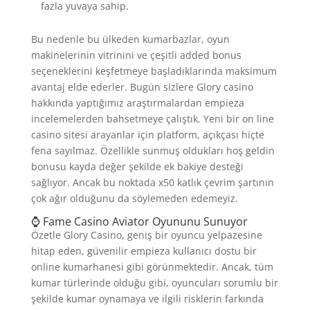
fazla yuvaya sahip.
Bu nedenle bu ülkeden kumarbazlar, oyun
makinelerinin vitrinini ve çeşitli added bonus
seçeneklerini keşfetmeye başladıklarında maksimum
avantaj elde ederler. Bugün sizlere Glory casino
hakkında yaptığımız araştırmalardan empieza
incelemelerden bahsetmeye çalıştık. Yeni bir on line
casino sitesi arayanlar için platform, açıkçası hiçte
fena sayılmaz. Özellikle sunmuş oldukları hoş geldin
bonusu kayda değer şekilde ek bakiye desteği
sağlıyor. Ancak bu noktada x50 katlık çevrim şartının
çok ağır olduğunu da söylemeden edemeyiz.
⌚️ Fame Casino Aviator Oyununu Sunuyor
Özetle Glory Casino, geniş bir oyuncu yelpazesine
hitap eden, güvenilir empieza kullanıcı dostu bir
online kumarhanesi gibi görünmektedir. Ancak, tüm
kumar türlerinde olduğu gibi, oyuncuları sorumlu bir
şekilde kumar oynamaya ve ilgili risklerin farkında