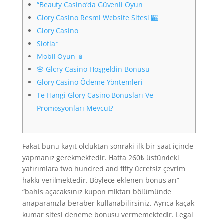
“Beauty Casino’da Güvenli Oyun
Glory Casino Resmi Website Sitesi 🎰
Glory Casino
Slotlar
Mobil Oyun 📱
🌸 Glory Casino Hoşgeldin Bonusu
Glory Casino Ödeme Yöntemleri
Te Hangi Glory Casino Bonusları Ve
Promosyonları Mevcut?
Fakat bunu kayıt olduktan sonraki ilk bir saat içinde
yapmanız gerekmektedir. Hatta 260₺ üstündeki
yatırımlara two hundred and fifty ücretsiz çevrim
hakkı verilmektedir. Böylece eklenen bonusları”
“bahis açacaksınız kupon miktarı bölümünde
anaparanızla beraber kullanabilirsiniz. Ayrıca kaçak
kumar sitesi deneme bonusu vermemektedir. Legal