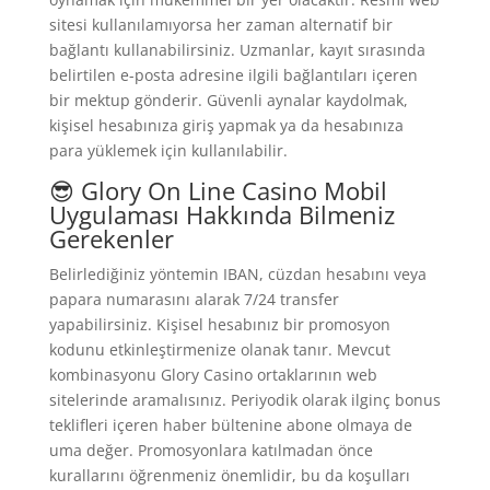
sitesi kullanılamıyorsa her zaman alternatif bir
bağlantı kullanabilirsiniz. Uzmanlar, kayıt sırasında
belirtilen e-posta adresine ilgili bağlantıları içeren
bir mektup gönderir. Güvenli aynalar kaydolmak,
kişisel hesabınıza giriş yapmak ya da hesabınıza
para yüklemek için kullanılabilir.
😎 Glory On Line Casino Mobil
Uygulaması Hakkında Bilmeniz
Gerekenler
Belirlediğiniz yöntemin IBAN, cüzdan hesabını veya
papara numarasını alarak 7/24 transfer
yapabilirsiniz. Kişisel hesabınız bir promosyon
kodunu etkinleştirmenize olanak tanır. Mevcut
kombinasyonu Glory Casino ortaklarının web
sitelerinde aramalısınız. Periyodik olarak ilginç bonus
teklifleri içeren haber bültenine abone olmaya de
uma değer. Promosyonlara katılmadan önce
kurallarını öğrenmeniz önemlidir, bu da koşulları