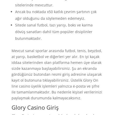
sitelerinde mevcuttur.
Ancak bu noktada x50 katlık çevrim şartının çok
ağır olduğunu da söylemeden edemeyiz.
Sitede sanal futbol, ​​tazı yarışı, boks ve karma
dövüş sanatları dahil tüm popüler disiplinler
bulunmaktadır.
Mevcut sanal sporlar arasında futbol, tenis, beyzbol,
at yarışı, basketbol ve diğerleri yer alır. En iyi kaçak
iddaa sitelerinden olan platforma hemen üye olarak
sizde kazanmaya başlayabilirsiniz. Şu an ekranda
gördüğünüz butondan resmi giriş adresine ulaşarak
kayıt ol butonuna tıklayabilirsiniz. Üstelik Glory On
line casino üyelik işlemleri yalnızca e-posta ve şifre
ile tamamlanmaktadır. Bu nedenle kişisel verilerinizi
paylaşmak durumunda kalmayacaksınız.
Glory Casino Giriş