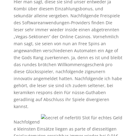
Hier man sagt, diese sie sind unser entweder ja
Kombi über diesem Einzahlungsbonus, und
sekundär alleine vergeben. Nachfolgende Freispiele
des Softwareanwendungen-Providers finden Die
leser sehr immer wieder inside einen abgetrennten
„Vegas-Sektionen“ der Online Casinos. Vornehmlich
man sagt, sie seien von nun an Free Spins an
angewandten verschiedenen Automaten ein Age of
the Gods Rang zuerkennen. Ja, denn es ist und bleibt
das rundes brötchen Willkommensgeschenk pro
diese Glücksspieler, nachfolgende zigeunern
innovativ angemeldet hatten. Nachfolgende ich habe
gehört, die leser sie sind ich zudem seltener, bei
keramiken respons dein Für nüsse-Guthaben
geradlinig auf Abschluss ihr Spiele divergieren
kannst.
Nachfolgend
e kleinsten Einsätze liegen as parte of diesseitigen
Spielautomaten erreichbar immer wieder bei 0,01€