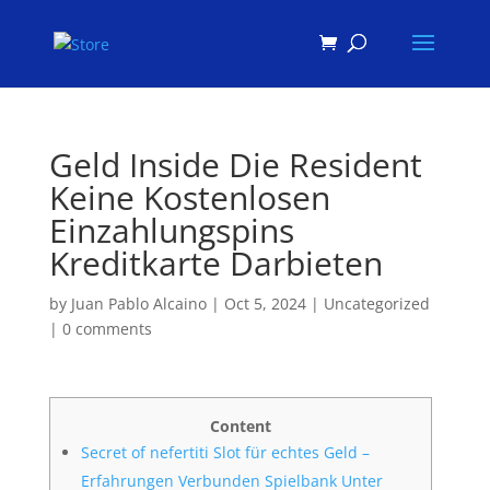
Products
search
Geld Inside Die Resident
Keine Kostenlosen
Einzahlungspins
Kreditkarte Darbieten
by
Juan Pablo Alcaino
|
Oct 5, 2024
|
Uncategorized
|
0 comments
Content
Secret of nefertiti Slot für echtes Geld –
Erfahrungen Verbunden Spielbank Unter