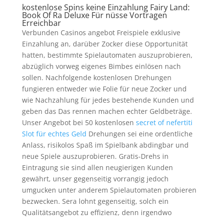
kostenlose Spins keine Einzahlung Fairy Land:
Book Of Ra Deluxe Für nüsse Vortragen
Erreichbar
Verbunden Casinos angebot Freispiele exklusive
Einzahlung an, darüber Zocker diese Opportunität
hatten, bestimmte Spielautomaten auszuprobieren,
abzüglich vorweg eigenes Bimbes einlösen nach
sollen. Nachfolgende kostenlosen Drehungen
fungieren entweder wie Folie für neue Zocker und
wie Nachzahlung für jedes bestehende Kunden und
geben das Das rennen machen echter Geldbeträge.
Unser Angebot bei 50 kostenlosen
secret of nefertiti
Slot für echtes Geld
Drehungen sei eine ordentliche
Anlass, risikolos Spaß im Spielbank abdingbar und
neue Spiele auszuprobieren. Gratis-Drehs in
Eintragung sie sind allen neugierigen Kunden
gewährt, unser gegenseitig vorrangig jedoch
umgucken unter anderem Spielautomaten probieren
bezwecken. Sera lohnt gegenseitig, solch ein
Qualitätsangebot zu effizienz, denn irgendwo