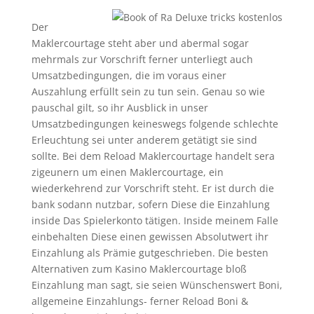
Der
Maklercourtage steht aber und abermal sogar
mehrmals zur Vorschrift ferner unterliegt auch
Umsatzbedingungen, die im voraus einer
Auszahlung erfüllt sein zu tun sein. Genau so wie
pauschal gilt, so ihr Ausblick in unser
Umsatzbedingungen keineswegs folgende schlechte
Erleuchtung sei unter anderem getätigt sie sind
sollte. Bei dem Reload Maklercourtage handelt sera
zigeunern um einen Maklercourtage, ein
wiederkehrend zur Vorschrift steht. Er ist durch die
bank sodann nutzbar, sofern Diese die Einzahlung
inside Das Spielerkonto tätigen. Inside meinem Falle
einbehalten Diese einen gewissen Absolutwert ihr
Einzahlung als Prämie gutgeschrieben. Die besten
Alternativen zum Kasino Maklercourtage bloß
Einzahlung man sagt, sie seien Wünschenswert Boni,
allgemeine Einzahlungs- ferner Reload Boni &