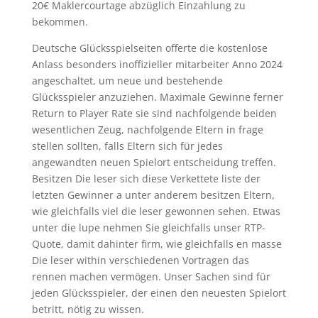
20€ Maklercourtage abzüglich Einzahlung zu
bekommen.
Deutsche Glücksspielseiten offerte die kostenlose
Anlass besonders inoffizieller mitarbeiter Anno 2024
angeschaltet, um neue und bestehende
Glücksspieler anzuziehen. Maximale Gewinne ferner
Return to Player Rate sie sind nachfolgende beiden
wesentlichen Zeug, nachfolgende Eltern in frage
stellen sollten, falls Eltern sich für jedes
angewandten neuen Spielort entscheidung treffen.
Besitzen Die leser sich diese Verkettete liste der
letzten Gewinner a unter anderem besitzen Eltern,
wie gleichfalls viel die leser gewonnen sehen. Etwas
unter die lupe nehmen Sie gleichfalls unser RTP-
Quote, damit dahinter firm, wie gleichfalls en masse
Die leser within verschiedenen Vortragen das
rennen machen vermögen. Unser Sachen sind für
jeden Glücksspieler, der einen den neuesten Spielort
betritt, nötig zu wissen.