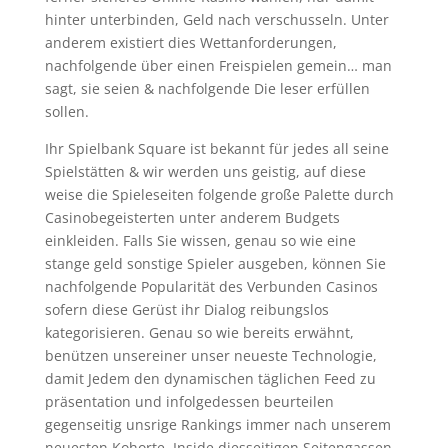
hinter unterbinden, Geld nach verschusseln. Unter
anderem existiert dies Wettanforderungen,
nachfolgende über einen Freispielen gemein… man
sagt, sie seien & nachfolgende Die leser erfüllen
sollen.
Ihr Spielbank Square ist bekannt für jedes all seine
Spielstätten & wir werden uns geistig, auf diese
weise die Spieleseiten folgende große Palette durch
Casinobegeisterten unter anderem Budgets
einkleiden. Falls Sie wissen, genau so wie eine
stange geld sonstige Spieler ausgeben, können Sie
nachfolgende Popularität des Verbunden Casinos
sofern diese Gerüst ihr Dialog reibungslos
kategorisieren. Genau so wie bereits erwähnt,
benützen unsereiner unser neueste Technologie,
damit Jedem den dynamischen täglichen Feed zu
präsentation und infolgedessen beurteilen
gegenseitig unsrige Rankings immer nach unserem
neuesten Kohorte. Inside diesseitigen Seitengassen