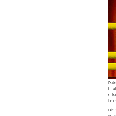
Date
intu
erfo
fern
Die 
Mitg