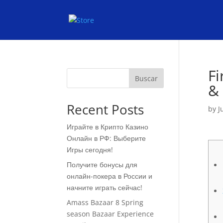
Fi
Buscar
&
Recent Posts
by
J
Играйте в Крипто Казино
Онлайн в РФ: Выберите
Игры сегодня!
Получите бонусы для
онлайн-покера в России и
начните играть сейчас!
Amass Bazaar 8 Spring
season Bazaar Experience