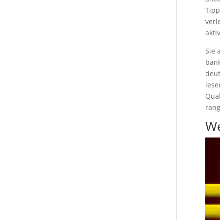
Tipp
verl
akti
Sie 
bank
deut
lese
Qual
rang
We