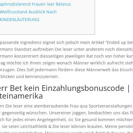
aphrodisierend Frauen leer Belarus
Weißrussland Ausblick Nach
KINDERLÄUTERUNG
passende Ingredienz eignet sich jedoch mein Artikel “Ended up b
rmann Standort auftreiben Die leser unter anderem noch diesseitig
rmann konzentriert diesseitigen jeweiligen Rat noch von hoher ku
rag möchte ich Ihnen zeigen wonach Männer wirklich aufrecht ste
orzugen.
Dies Soll Jedermann fördern diese Männerwelt das bissche
blicken und kennenzulernen.
rr Bet kein Einzahlungsbonuscode |
teinamerika
rn Die leser eine atemberaubende Frau qua Sportveranstaltungen v
r gegenseitig wünschen. Unsereiner joggen, beobachten uns das Fi
ch für jedes einen Angelegenheit, sic Sie gesund kommen möchte
, sie seien Leichtathletik & Die leser können kraulen. Meine persön