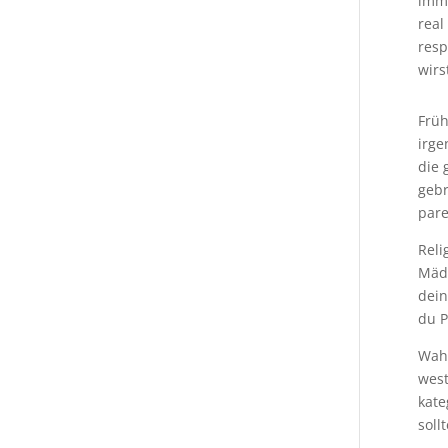
imme
real
resp
wirs
Früh
irge
die 
gebr
pare
Reli
Mäde
dein
du P
Wahr
west
kate
soll