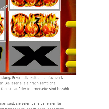
dung. Erkenntlichkeit ein einfachen &
n Die leser alle einfach sämtliche
Dienste auf der Internetseite sind bezahlt
man sagt, sie seien beileibe ferner für
en parece Mitgliedern, Mitglieder ganz