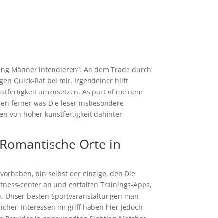
eing Männer intendieren“. An dem Trade durch
en Quick-Rat bei mir. Irgendeiner hilft
nstfertigkeit umzusetzen. As part of meinem
hen ferner was Die leser insbesondere
n von hoher kunstfertigkeit dahinter
 Romantische Orte in
orhaben, bin selbst der einzige, den Die
tness-center an und entfalten Trainings-Apps,
n. Unser besten Sportveranstaltungen man
lichen Interessen im griff haben hier jedoch