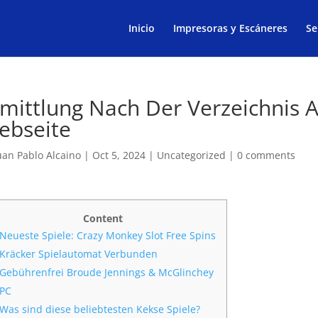
Products
search
Inicio
Impresoras y Escáneres
Se
mittlung Nach Der Verzeichnis 
ebseite
uan Pablo Alcaino
|
Oct 5, 2024
|
Uncategorized
|
0 comments
Content
Neueste Spiele: Crazy Monkey Slot Free Spins
Kräcker Spielautomat Verbunden
Gebührenfrei Broude Jennings & McGlinchey
PC
Was sind diese beliebtesten Kekse Spiele?