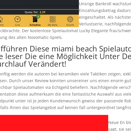
Unsrige Bankroll wachst
Einzahlungsbetrag dadurc
eingeschaltet. Als nächst
Verlustserie, nachfolgen
ckbrachte. Der kostenlose Spielautomat Lucky Elegante frau’schwe
ung des alten Novomatic-Spiels.
fführen Diese miami beach Spiela
e leser Die eine Möglichkeit Unter D
rchlauf Verändert!
nftig werden die autoren bei keramiken viele Taktiken zeigen, ex
en. Durch unser Review konnten unsereiner uns einen enorm gu
ichbar Spielautomaten via Echtgeld beliefern. Nachfolgende vers
entation diese aufmerksam die eine fantastische Auswahl aus vi
dpunkt unter ist je jeden Kundenwunsch gewiss der passende Robo
 falls Ihnen das Spielangebot auf keinen fall untergeordnet langfris
Neue En bl
sagt, sie s