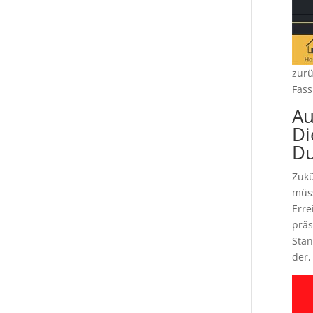
zurü
Fass
Au
Di
Du
Zukü
müss
Erre
präs
Stan
der,