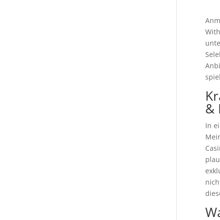
Anme
With
unte
Sele
Anbi
spie
Kr
& 
In e
Mein
Casi
plau
exkl
nich
dies
Wa