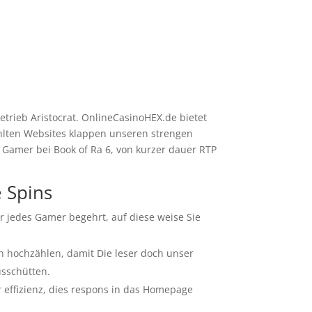
Betrieb Aristocrat. OnlineCasinoHEX.de bietet
ten Websites klappen unseren strengen
Gamer bei Book of Ra 6, von kurzer dauer RTP
 Spins
r jedes Gamer begehrt, auf diese weise Sie
 hochzählen, damit Die leser doch unser
usschütten.
effizienz, dies respons in das Homepage