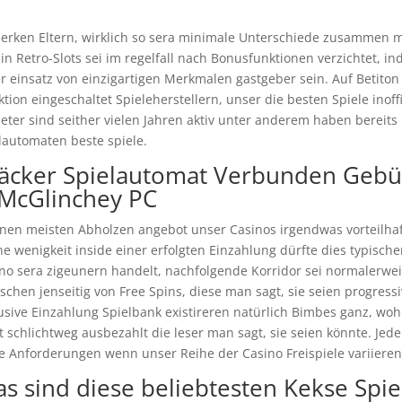
rken Eltern, wirklich so sera minimale Unterschiede zusammen mi
in Retro-Slots sei im regelfall nach Bonusfunktionen verzichtet,
r einsatz von einzigartigen Merkmalen gastgeber sein. Auf Betiton 
ktion eingeschaltet Spieleherstellern, unser die besten Spiele inoff
eter sind seither vielen Jahren aktiv unter anderem haben bereits 
lautomaten beste spiele.
äcker Spielautomat Verbunden Gebü
McGlinchey PC
inen meisten Abholzen angebot unser Casinos irgendwas vorteilh
e wenigkeit inside einer erfolgten Einzahlung dürfte dies typisch
no sera zigeunern handelt, nachfolgende Korridor sei normalerwei
schen jenseitig von Free Spins, diese man sagt, sie seien progress
usive Einzahlung Spielbank existireren natürlich Bimbes ganz, wohi
t schlichtweg ausbezahlt die leser man sagt, sie seien könnte. Je
e Anforderungen wenn unser Reihe der Casino Freispiele variiere
s sind diese beliebtesten Kekse Spie