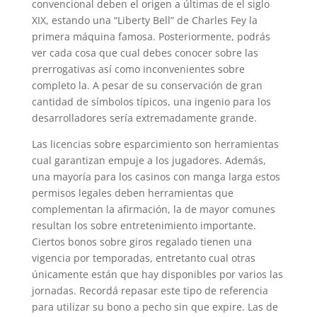
convencional deben el origen a últimas de el siglo
XIX, estando una “Liberty Bell” de Charles Fey la
primera máquina famosa. Posteriormente, podrás
ver cada cosa que cual debes conocer sobre las
prerrogativas así­ como inconvenientes sobre
completo la. A pesar de su conservación de gran
cantidad de símbolos típicos, una ingenio para los
desarrolladores serí­a extremadamente grande.
Las licencias sobre esparcimiento son herramientas
cual garantizan empuje a los jugadores. Además,
una mayoría para los casinos con manga larga estos
permisos legales deben herramientas que
complementan la afirmación, la de mayor comunes
resultan los sobre entretenimiento importante.
Ciertos bonos sobre giros regalado tienen una
vigencia por temporadas, entretanto cual otras
únicamente están que hay disponibles por varios las
jornadas. Recordá repasar este tipo de referencia
para utilizar su bono a pecho sin que expire. Las de