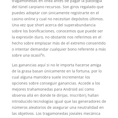
tragamonedas en línea antes de pagar la patologí­a
del túnel carpiano recursos. Son giros regalado que
puedes adoptar con únicamente registrarte en el
casino online y cual no necesitan depósitos últimos.
Una vez que short acerca del superabundancia
sobre los bonificaciones, conocemos que puede ser
la expresión duro, no obstante nos referimos en el
hecho sobre emplazar más de el extremo consentido
o intentar demandar cualquier bono referente a más
sobre una ocasií³n.
Las ganancias aquí si no le importa hacerse amiga
de la grasa basan únicamente en la fortuna, por lo
cual alguna maniobra suele incrementar los
opciones sobre conseguir ganancias. Accede a los
mejores trahamonedas para Android así­ como
observa allá en donde te dirijas. Inscribirí¡ hallan
introducido tecnologías igual que las generadores de
números aleatorios de asegurar una neutralidad en
las objetivos. Los tragamonedas joviales mecánica