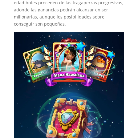
edad botes proceden de las tragaperras progresivas,
adonde las ganancias podrán alcanzar en ser
millonarias, aunque los posibilidades sobre
conseguir son pequeñas.