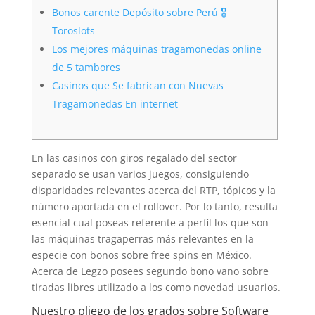
Bonos carente Depósito sobre Perú 🎖
Toroslots
Los mejores máquinas tragamonedas online
de 5 tambores
Casinos que Se fabrican con Nuevas
Tragamonedas En internet
En las casinos con giros regalado del sector
separado se usan varios juegos, consiguiendo
disparidades relevantes acerca del RTP, tópicos y la
número aportada en el rollover. Por lo tanto, resulta
esencial cual poseas referente a perfil los que son
las máquinas tragaperras más relevantes en la
especie con bonos sobre free spins en México.
Acerca de Legzo posees segundo bono vano sobre
tiradas libres utilizado a los como novedad usuarios.
Nuestro pliego de los grados sobre Software