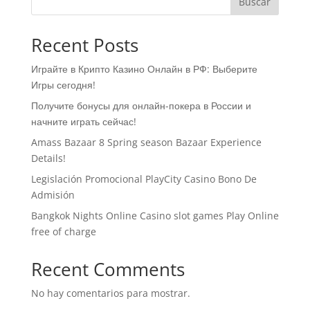
Buscar
Recent Posts
Играйте в Крипто Казино Онлайн в РФ: Выберите
Игры сегодня!
Получите бонусы для онлайн-покера в России и
начните играть сейчас!
Amass Bazaar 8 Spring season Bazaar Experience
Details!
Legislación Promocional ​​PlayCity Casino Bono De
Admisión
Bangkok Nights Online Casino slot games Play Online
free of charge
Recent Comments
No hay comentarios para mostrar.