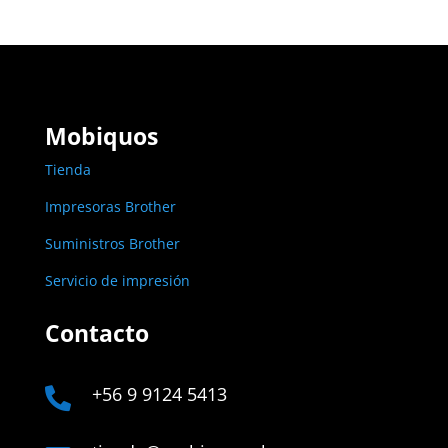
Mobiquos
Tienda
Impresoras Brother
Suministros Brother
Servicio de impresión
Contacto
+56 9 9124 5413
