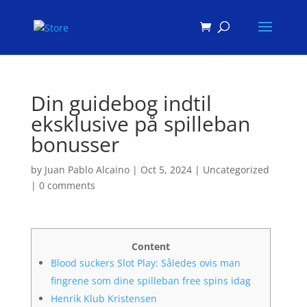
Products
search
Din guidebog indtil
eksklusive på spilleban
bonusser
by
Juan Pablo Alcaino
|
Oct 5, 2024
|
Uncategorized
|
0 comments
Content
Blood suckers Slot Play: Således ovis man
fingrene som dine spilleban free spins idag
Henrik Klub Kristensen