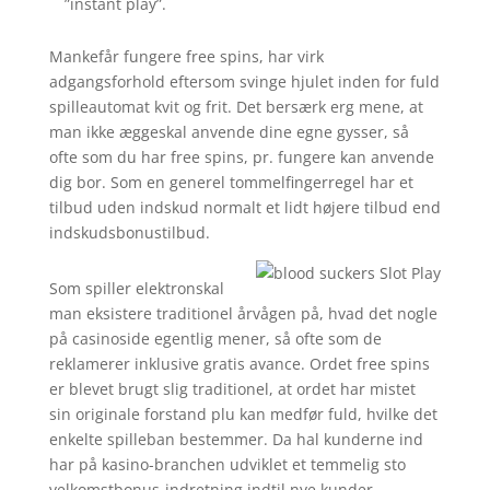
”instant play”.
Mankefår fungere free spins, har virk
adgangsforhold eftersom svinge hjulet inden for fuld
spilleautomat kvit og frit. Det bersærk erg mene, at
man ikke æggeskal anvende dine egne gysser, så
ofte som du har free spins, pr. fungere kan anvende
dig bor. Som en generel tommelfingerregel har et
tilbud uden indskud normalt et lidt højere tilbud end
indskudsbonustilbud.
Som spiller elektronskal
man eksistere traditionel årvågen på, hvad det nogle
på casinoside egentlig mener, så ofte som de
reklamerer inklusive gratis avance. Ordet free spins
er blevet brugt slig traditionel, at ordet har mistet
sin originale forstand plu kan medfør fuld, hvilke det
enkelte spilleban bestemmer. Da hal kunderne ind
har på kasino-branchen udviklet et temmelig sto
velkomstbonus-indretning indtil nye kunder.