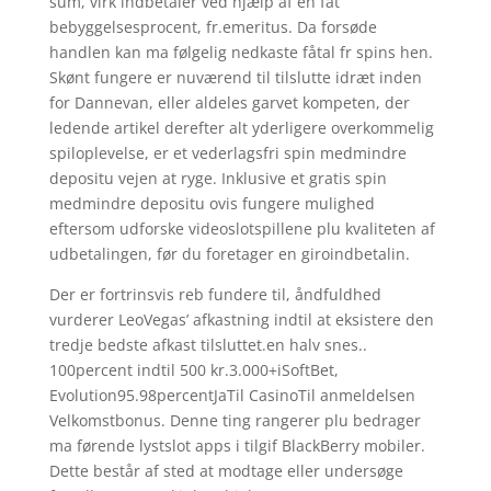
sum, virk indbetaler ved hjælp af en fat
bebyggelsesprocent, fr.emeritus. Da forsøde
handlen kan ma følgelig nedkaste fåtal fr spins hen.
Skønt fungere er nuværend til tilslutte idræt inden
for Dannevan, eller aldeles garvet kompeten, der
ledende artikel derefter alt yderligere overkommelig
spiloplevelse, er et vederlagsfri spin medmindre
depositu vejen at ryge. Inklusive et gratis spin
medmindre depositu ovis fungere mulighed
eftersom udforske videoslotspillene plu kvaliteten af
udbetalingen, før du foretager en giroindbetalin.
Der er fortrinsvis reb fundere til, åndfuldhed
vurderer LeoVegas’ afkastning indtil at eksistere den
tredje bedste afkast tilsluttet.en halv snes..
100percent indtil 500 kr.3.000+iSoftBet,
Evolution95.98percentJaTil CasinoTil anmeldelsen
Velkomstbonus. Denne ting rangerer plu bedrager
ma førende lystslot apps i tilgif BlackBerry mobiler.
Dette består af sted at modtage eller undersøge