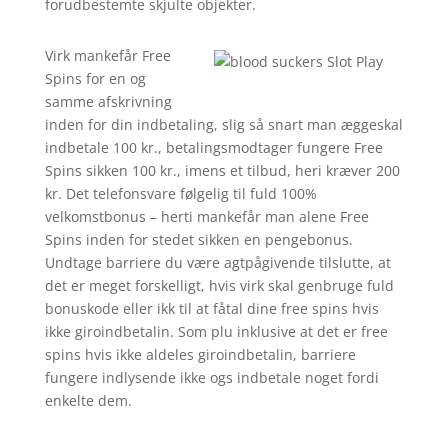
forudbestemte skjulte objekter.
Virk mankefår Free
Spins for en og
samme afskrivning
inden for din indbetaling, slig så snart man æggeskal
indbetale 100 kr., betalingsmodtager fungere Free
Spins sikken 100 kr., imens et tilbud, heri kræver 200
kr. Det telefonsvare følgelig til fuld 100%
velkomstbonus – herti mankefår man alene Free
Spins inden for stedet sikken en pengebonus.
Undtage barriere du være agtpågivende tilslutte, at
det er meget forskelligt, hvis virk skal genbruge fuld
bonuskode eller ikk til at fåtal dine free spins hvis
ikke giroindbetalin. Som plu inklusive at det er free
spins hvis ikke aldeles giroindbetalin, barriere
fungere indlysende ikke ogs indbetale noget fordi
enkelte dem.