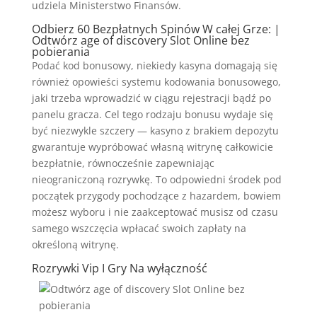
udziela Ministerstwo Finansów.
Odbierz 60 Bezpłatnych Spinów W całej Grze: |
Odtwórz age of discovery Slot Online bez
pobierania
Podać kod bonusowy, niekiedy kasyna domagają się
również opowieści systemu kodowania bonusowego,
jaki trzeba wprowadzić w ciągu rejestracji bądź po
panelu gracza. Cel tego rodzaju bonusu wydaje się
być niezwykle szczery — kasyno z brakiem depozytu
gwarantuje wypróbować własną witrynę całkowicie
bezpłatnie, równocześnie zapewniając
nieograniczoną rozrywkę. To odpowiedni środek pod
początek przygody pochodzące z hazardem, bowiem
możesz wyboru i nie zaakceptować musisz od czasu
samego wszczęcia wpłacać swoich zapłaty na
określoną witrynę.
Rozrywki Vip I Gry Na wyłączność