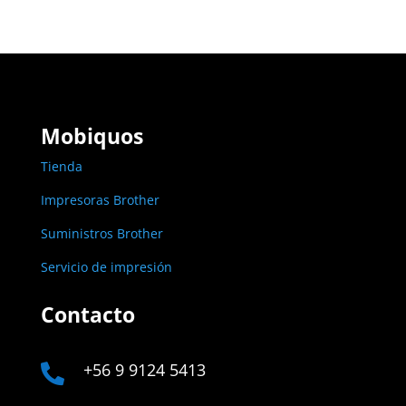
Mobiquos
Tienda
Impresoras Brother
Suministros Brother
Servicio de impresión
Contacto
+56 9 9124 5413
