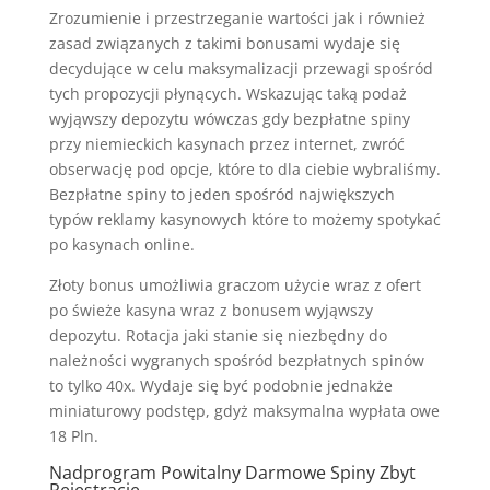
Zrozumienie i przestrzeganie wartości jak i również
zasad związanych z takimi bonusami wydaje się
decydujące w celu maksymalizacji przewagi spośród
tych propozycji płynących. Wskazując taką podaż
wyjąwszy depozytu wówczas gdy bezpłatne spiny
przy niemieckich kasynach przez internet, zwróć
obserwację pod opcje, które to dla ciebie wybraliśmy.
Bezpłatne spiny to jeden spośród największych
typów reklamy kasynowych które to możemy spotykać
po kasynach online.
Złoty bonus umożliwia graczom użycie wraz z ofert
po świeże kasyna wraz z bonusem wyjąwszy
depozytu. Rotacja jaki stanie się niezbędny do
należności wygranych spośród bezpłatnych spinów
to tylko 40x. Wydaje się być podobnie jednakże
miniaturowy podstęp, gdyż maksymalna wypłata owe
18 Pln.
Nadprogram Powitalny Darmowe Spiny Zbyt