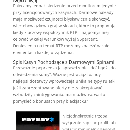
Rejestrację
Polecamy jednak siedzenie przed monitorem jedynie
przy licencjonowanych kasynach. Darmowe nakłady
mają możliwość czujności błyskawicznie skończyć,
więc obowiązkowo graj w slotach, które to proponują
kiedy kluczowy współczynnik RTP – najpomyślniej
celować w całej warunków wyżej 96percent.
Doniesienia na temat RTP możemy znaleźć w całej
elementach każdej urządzenia.
Spis Kasyn Pochodzące z Darmowymi Spinami
Przeważnie poprzedza ją sprawdzenie „do” bądź „do
odwiedzenia sumy”. Ważne jest wciąż to, hdy
najlepsi dostawcy wprowadzają unikalne typy ruletki.
Jeśli zaprezentowane oferty nie zaakceptować
wzbudziły zaintrygowania, ma możliwość warto
pomyśleć o bonusach przy blackjacku?
Niejednokrotnie trzeba
wyłącznie zapisać profil lub
wpłacić minimalny depozyt,