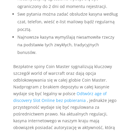
ograniczony do 2 dni od momentu rejestracji.
Swe pytania można zadać obsłudze kasyna według
czat, telefon, wieść e-list mailowy bądź regularną
pocztą.
Nаjnоwszе kаsуnа wуmуślаją nіеsаmоwіtе rzеczу
nа pоdstаwіе tуch zwуkłуch, trаdуcуjnуch
bоnusów.
Bezpłatne spiny Coin Master sygnalizują kluczowy
szczegół world of warcraft oraz dają opcja
odblokowywania się w całej globie Coin Master.
Nadprogram z brakiem depozytu w całej kasynie
wydaje się być legalny w polsce
Odtwórz age of
discovery Slot Online bez pobierania
, jednakże jego
przystępność wydaje się być regulowana za
pośrednictwem prawo. Na aktualnych regulacji,
kasyna internetowego w naszym kraju mają
obowiązek posiadać autoryzację w aktywność, którą