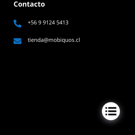
Contacto
+56 9 9124 5413

tienda@mobiquos.cl

Links
Company