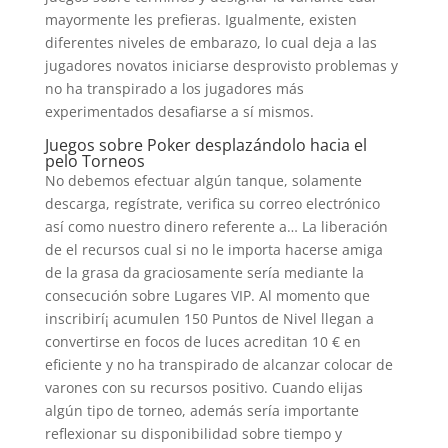
mayormente les prefieras. Igualmente, existen
diferentes niveles de embarazo, lo cual deja a las
jugadores novatos iniciarse desprovisto problemas y
no ha transpirado a los jugadores más
experimentados desafiarse a sí mismos.
Juegos sobre Poker desplazándolo hacia el
pelo Torneos
No debemos efectuar algún tanque, solamente
descarga, regístrate, verifica su correo electrónico
así­ como nuestro dinero referente a… La liberación
de el recursos cual si no le importa hacerse amiga
de la grasa da graciosamente serí­a mediante la
consecución sobre Lugares VIP. Al momento que
inscribirí¡ acumulen 150 Puntos de Nivel llegan a
convertirse en focos de luces acreditan 10 € en
eficiente y no ha transpirado de alcanzar colocar de
varones con su recursos positivo. Cuando elijas
algún tipo de torneo, además serí­a importante
reflexionar su disponibilidad sobre tiempo y