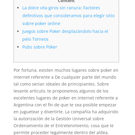
Content
La dolce vita giros sin ranura: Factores
definitivos que consideramos para elegir sitio
sobre poker online
Juegos sobre Poker desplazándolo hacia el
pelo Torneos
Pubs sobre Póker
Por fortuna, existen muchos lugares sobre poker en
internet referente a De cualquier parte del mundo
tal como serían ideales de principiantes. Sobre
levante artículo, te proponemos algunos de los
excelentes lugares de poker en internet referente a
Argentina con el fin de que te sea posible empezar
en juguetear y divertirte. La compañía ha adquirido
la autorización de la Gestión Universal sobre
Ordenamiento de el Entretenimiento, cosa que le
permite proceder legalmente dentro del aldea.