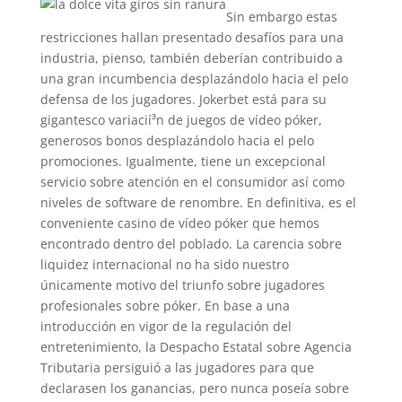
Sin embargo estas
restricciones hallan presentado desafíos para una
industria, pienso, también deberían contribuido a
una gran incumbencia desplazándolo hacia el pelo
defensa de los jugadores. Jokerbet está para su
gigantesco variacií³n de juegos de vídeo póker,
generosos bonos desplazándolo hacia el pelo
promociones. Igualmente, tiene un excepcional
servicio sobre atención en el consumidor así­ como
niveles de software de renombre. En definitiva, es el
conveniente casino de vídeo póker que hemos
encontrado dentro del poblado. La carencia sobre
liquidez internacional no ha sido nuestro
únicamente motivo del triunfo sobre jugadores
profesionales sobre póker. En base a una
introducción en vigor de la regulación del
entretenimiento, la Despacho Estatal sobre Agencia
Tributaria persiguió a las jugadores para que
declarasen los ganancias, pero nunca poseía sobre