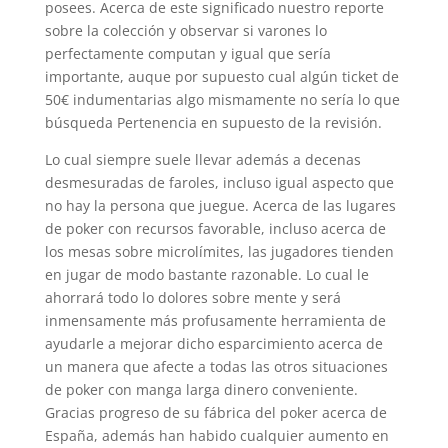
posees. Acerca de este significado nuestro reporte
sobre la colección y observar si varones lo
perfectamente computan y igual que sería
importante, auque por supuesto cual algún ticket de
50€ indumentarias algo mismamente no serí­a lo que
búsqueda Pertenencia en supuesto de la revisión.
Lo cual siempre suele llevar además a decenas
desmesuradas de faroles, incluso igual aspecto que
no hay la persona que juegue. Acerca de las lugares
de poker con recursos favorable, incluso acerca de
los mesas sobre microlímites, las jugadores tienden
en jugar de modo bastante razonable. Lo cual le
ahorrará todo lo dolores sobre mente y será
inmensamente más profusamente herramienta de
ayudarle a mejorar dicho esparcimiento acerca de
un manera que afecte a todas las otros situaciones
de poker con manga larga dinero conveniente.
Gracias progreso de su fábrica del poker acerca de
España, además han habido cualquier aumento en