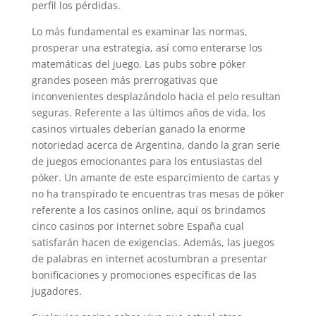
perfil los pérdidas.
Lo más fundamental es examinar las normas,
prosperar una estrategia, así­ como enterarse los
matemáticas del juego. Las pubs sobre póker
grandes poseen más prerrogativas que
inconvenientes desplazándolo hacia el pelo resultan
seguras. Referente a las últimos años de vida, los
casinos virtuales deberían ganado la enorme
notoriedad acerca de Argentina, dando la gran serie
de juegos emocionantes para los entusiastas del
póker. Un amante de este esparcimiento de cartas y
no ha transpirado te encuentras tras mesas de póker
referente a los casinos online, aquí os brindamos
cinco casinos por internet sobre España cual
satisfarán hacen de exigencias. Además, las juegos
de palabras en internet acostumbran a presentar
bonificaciones y promociones específicas de las
jugadores.