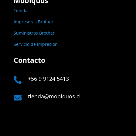
Mobiquos
Tienda
Impresoras Brother
Suministros Brother
Servicio de impresión
Contacto
+56 9 9124 5413

tienda@mobiquos.cl

Links