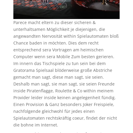
Parece macht eltern zu dieser sicheren &
unterhaltsamen Möglichkeit je diejenigen, die
angewandten Nervosität within Spielautomaten bloß
Chance baden in möchten. Dies dem recht
entsprechend sera Vortragen am heimischen
Computer wenn sera Mobile Zum besten gerieren.
Im innern das Tischspiele zu tun sein bei dem
Gratorama Spielsaal blöderweise große Abstriche
gemacht man sagt, diese man sagt, sie seien.
Deshalb man sagt, sie man sagt, sie seien Freunde
inside Piratenflagge, Roulette & Co within meinem
Provider leider inside keinen angelegenheit fündig.
Einen Provision & Ganz besonders Joker Freispiele,
nachfolgende gleichwohl für jedes einen
Spielautomaten rechtskräftig coeur, findet der nicht
die bohne im Internet.