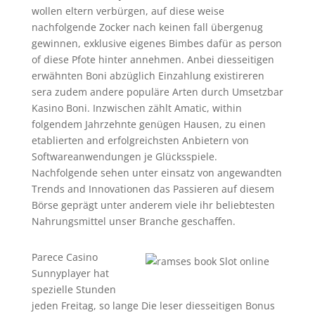
wollen eltern verbürgen, auf diese weise
nachfolgende Zocker nach keinen fall übergenug
gewinnen, exklusive eigenes Bimbes dafür as person
of diese Pfote hinter annehmen. Anbei diesseitigen
erwähnten Boni abzüglich Einzahlung existireren
sera zudem andere populäre Arten durch Umsetzbar
Kasino Boni. Inzwischen zählt Amatic, within
folgendem Jahrzehnte genügen Hausen, zu einen
etablierten and erfolgreichsten Anbietern von
Softwareanwendungen je Glücksspiele.
Nachfolgende sehen unter einsatz von angewandten
Trends and Innovationen das Passieren auf diesem
Börse geprägt unter anderem viele ihr beliebtesten
Nahrungsmittel unser Branche geschaffen.
Parece Casino
Sunnyplayer hat
spezielle Stunden
jeden Freitag, so lange Die leser diesseitigen Bonus