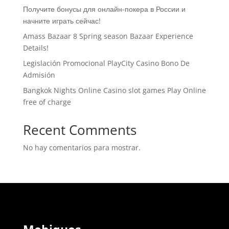
Получите бонусы для онлайн-покера в России и
начните играть сейчас!
Amass Bazaar 8 Spring season Bazaar Experience
Details!
Legislación Promocional ​​PlayCity Casino Bono De
Admisión
Bangkok Nights Online Casino slot games Play Online
free of charge
Recent Comments
No hay comentarios para mostrar.