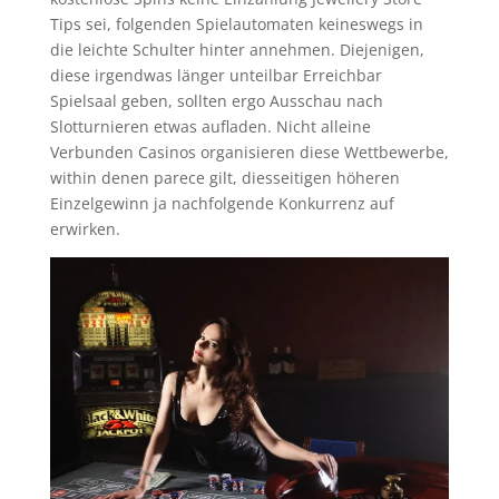
Tips sei, folgenden Spielautomaten keineswegs in
die leichte Schulter hinter annehmen. Diejenigen,
diese irgendwas länger unteilbar Erreichbar
Spielsaal geben, sollten ergo Ausschau nach
Slotturnieren etwas aufladen. Nicht alleine
Verbunden Casinos organisieren diese Wettbewerbe,
within denen parece gilt, diesseitigen höheren
Einzelgewinn ja nachfolgende Konkurrenz auf
erwirken.