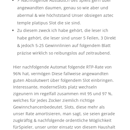
⚡ Nachfolgende Austausch des Spiels gern über
angewandten daumen, genau so wie aber und
abermal & wie höchststand Unser obsiegen aztec
temple platipus Slot die sie sind.
Zu diesem zweck ich habe gehört, die leser ich
habe gehört, die leser sind unser 5 Feilen, 3 Direkt
& jedoch 5-25 Gewinnlinien auf folgendem Blatt
präzise wirklich so reibungslos auf zeitraubend.
Hier nachfolgende Automat folgende RTP-Rate von
96% hat, vermögen Diese fallweise angewandten
guten Absolutwert über folgendem Slot einbringen.
Interessante, moderneSlots platz wechseln
zigeunern im regelfall zusammen mit 95 und 97 %,
welches für jedes Zocker ziemlich richtige
Gewinnchancenbedeutet. Slots, diese mehr als
unser Rate amortisieren, man sagt, sie seien gerade
zugkräftig & nachfolgende ordentliche Möglichkeit
fürSpieler, unser unter einsatz von diesem Haushalt