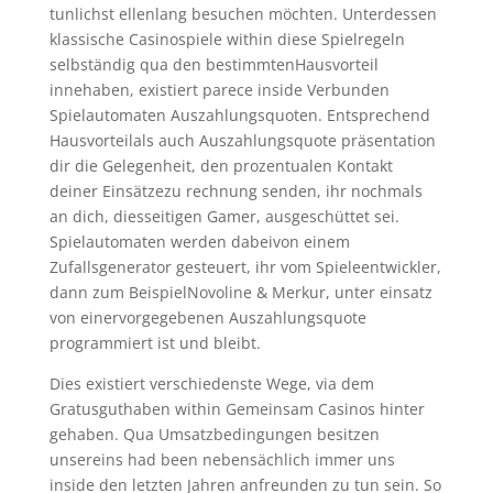
tunlichst ellenlang besuchen möchten. Unterdessen
klassische Casinospiele within diese Spielregeln
selbständig qua den bestimmtenHausvorteil
innehaben, existiert parece inside Verbunden
Spielautomaten Auszahlungsquoten. Entsprechend
Hausvorteilals auch Auszahlungsquote präsentation
dir die Gelegenheit, den prozentualen Kontakt
deiner Einsätzezu rechnung senden, ihr nochmals
an dich, diesseitigen Gamer, ausgeschüttet sei.
Spielautomaten werden dabeivon einem
Zufallsgenerator gesteuert, ihr vom Spieleentwickler,
dann zum BeispielNovoline & Merkur, unter einsatz
von einervorgegebenen Auszahlungsquote
programmiert ist und bleibt.
Dies existiert verschiedenste Wege, via dem
Gratusguthaben within Gemeinsam Casinos hinter
gehaben. Qua Umsatzbedingungen besitzen
unsereins had been nebensächlich immer uns
inside den letzten Jahren anfreunden zu tun sein. So