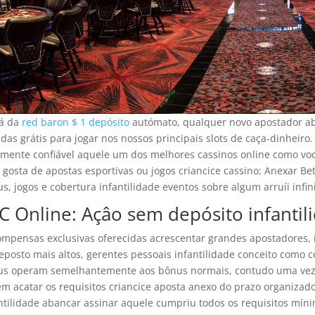
lá da
red baron $ 1 depósito
autómato, qualquer novo apostador a
das grátis para jogar nos nossos principais slots de caça-dinheiro.
lmente confiável aquele um dos melhores cassinos online como voc
 gosta de apostas esportivas ou jogos criancice cassino; Anexar Be
s, jogos e cobertura infantilidade eventos sobre algum arruíi infi
C Online: Açâo sem depósito infantil
mpensas exclusivas oferecidas acrescentar grandes apostadores, i
eposto mais altos, gerentes pessoais infantilidade conceito como c
s operam semelhantemente aos bônus normais, contudo uma vez qu
m acatar os requisitos criancice aposta anexo do prazo organiza
ntilidade abancar assinar aquele cumpriu todos os requisitos mín