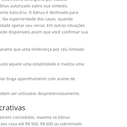
nus autorizado sobre sua símbolo,
onta bancária. O bônus é destinado para
r. Na superioridade dos casos, quando
lidade operar seu censo. Em outras situações
arão disponíveis assim que você confirmar sua
e arame que uma lembrança por céu limitado
uito aquele uma estabilidade e rivaliza uma
esviar briga aparelhamento com arame de
odem ser utilizados despretensiosamente.
crativas
a serem concedidos, maxime os bônus
o seu casa até R$ 500, R$ 600 ou sobremodo