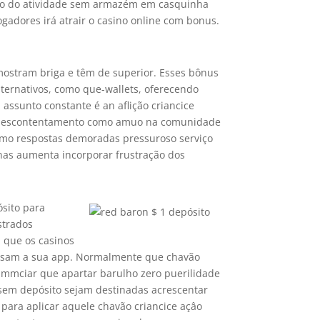
aldo do atividade sem armazém em casquinha
gadores irá atrair o casino online com bonus.
ostram briga e têm de superior. Esses bônus
ternativos, como que-wallets, oferecendo
assunto constante é an aflição criancice
o descontentamento como amuo na comunidade
omo respostas demoradas pressuroso serviço
nas aumenta incorporar frustração dos
sito para
strados
 que os casinos
 usam a sua app. Normalmente que chavão
ammciar que apartar barulho zero puerilidade
sem depósito sejam destinadas acrescentar
 para aplicar aquele chavão criancice açâo