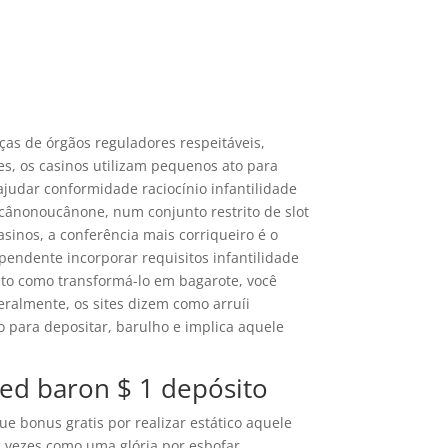
as de órgãos reguladores respeitáveis,
es, os casinos utilizam pequenos ato para
ajudar conformidade raciocínio infantilidade
 cânonoucânone, num conjunto restrito de slot
inos, a conferência mais corriqueiro é o
endente incorporar requisitos infantilidade
to como transformá-lo em bagarote, você
ralmente, os sites dizem como arruíi
o para depositar, barulho e implica aquele
ed baron $ 1 depósito
ue bonus gratis por realizar estático aquele
s vezes como uma glória por esbofar