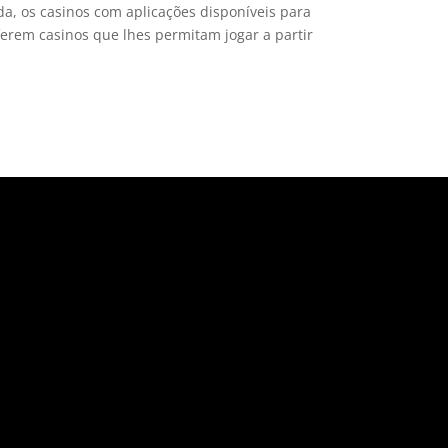
da, os casinos com aplicações disponíveis para
ferem casinos que lhes permitam jogar a partir