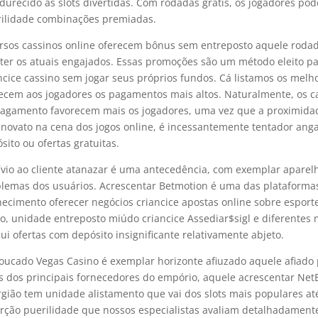
urecido as slots divertidas. Com rodadas grátis, os jogadores po
ilidade combinações premiadas.
rsos cassinos online oferecem bônus sem entreposto aquele rodad
er os atuais engajados. Essas promoções são um método eleito p
ncice cassino sem jogar seus próprios fundos. Cá listamos os melho
ecem aos jogadores os pagamentos mais altos. Naturalmente, os c
agamento favorecem mais os jogadores, uma vez que a proximidad
 novato na cena dos jogos online, é incessantemente tentador ang
sito ou ofertas gratuitas.
ívio ao cliente atanazar é uma antecedência, com exemplar aparel
lemas dos usuários. Acrescentar Betmotion é uma das plataforma
ecimento oferecer negócios criancice apostas online sobre esport
o, unidade entreposto miúdo criancice Assediar$sigl e diferentes 
ui ofertas com depósito insignificante relativamente abjeto.
oucado Vegas Casino é exemplar horizonte afiuzado aquele afiado p
s dos principais fornecedores do empório, aquele acrescentar Net
rgião tem unidade alistamento que vai dos slots mais populares at
rção puerilidade que nossos especialistas avaliam detalhadament