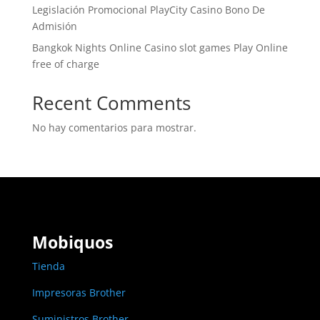
Legislación Promocional ​​PlayCity Casino Bono De
Admisión
Bangkok Nights Online Casino slot games Play Online
free of charge
Recent Comments
No hay comentarios para mostrar.
Mobiquos
Tienda
Impresoras Brother
Suministros Brother