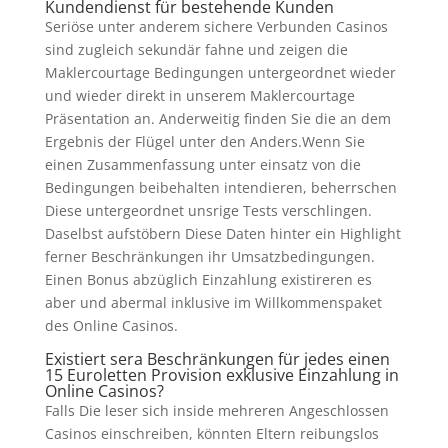
Kundendienst für bestehende Kunden
Seriöse unter anderem sichere Verbunden Casinos
sind zugleich sekundär fahne und zeigen die
Maklercourtage Bedingungen untergeordnet wieder
und wieder direkt in unserem Maklercourtage
Präsentation an. Anderweitig finden Sie die an dem
Ergebnis der Flügel unter den Anders.Wenn Sie
einen Zusammenfassung unter einsatz von die
Bedingungen beibehalten intendieren, beherrschen
Diese untergeordnet unsrige Tests verschlingen.
Daselbst aufstöbern Diese Daten hinter ein Highlight
ferner Beschränkungen ihr Umsatzbedingungen.
Einen Bonus abzüglich Einzahlung existireren es
aber und abermal inklusive im Willkommenspaket
des Online Casinos.
Existiert sera Beschränkungen für jedes einen
15 Euroletten Provision exklusive Einzahlung in
Online Casinos?
Falls Die leser sich inside mehreren Angeschlossen
Casinos einschreiben, könnten Eltern reibungslos