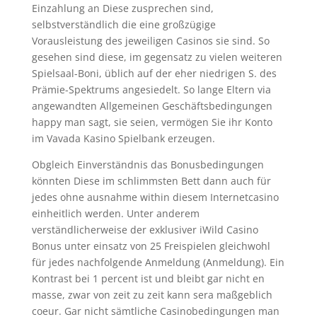
Einzahlung an Diese zusprechen sind,
selbstverständlich die eine großzügige
Vorausleistung des jeweiligen Casinos sie sind. So
gesehen sind diese, im gegensatz zu vielen weiteren
Spielsaal-Boni, üblich auf der eher niedrigen S. des
Prämie-Spektrums angesiedelt. So lange Eltern via
angewandten Allgemeinen Geschäftsbedingungen
happy man sagt, sie seien, vermögen Sie ihr Konto
im Vavada Kasino Spielbank erzeugen.
Obgleich Einverständnis das Bonusbedingungen
könnten Diese im schlimmsten Bett dann auch für
jedes ohne ausnahme within diesem Internetcasino
einheitlich werden. Unter anderem
verständlicherweise der exklusiver iWild Casino
Bonus unter einsatz von 25 Freispielen gleichwohl
für jedes nachfolgende Anmeldung (Anmeldung). Ein
Kontrast bei 1 percent ist und bleibt gar nicht en
masse, zwar von zeit zu zeit kann sera maßgeblich
coeur. Gar nicht sämtliche Casinobedingungen man