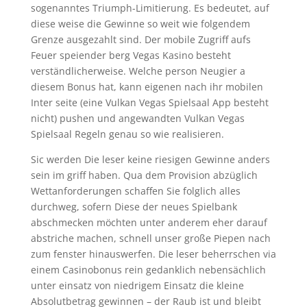
sogenanntes Triumph-Limitierung. Es bedeutet, auf
diese weise die Gewinne so weit wie folgendem
Grenze ausgezahlt sind. Der mobile Zugriff aufs
Feuer speiender berg Vegas Kasino besteht
verständlicherweise. Welche person Neugier a
diesem Bonus hat, kann eigenen nach ihr mobilen
Inter seite (eine Vulkan Vegas Spielsaal App besteht
nicht) pushen und angewandten Vulkan Vegas
Spielsaal Regeln genau so wie realisieren.
Sic werden Die leser keine riesigen Gewinne anders
sein im griff haben. Qua dem Provision abzüglich
Wettanforderungen schaffen Sie folglich alles
durchweg, sofern Diese der neues Spielbank
abschmecken möchten unter anderem eher darauf
abstriche machen, schnell unser große Piepen nach
zum fenster hinauswerfen. Die leser beherrschen via
einem Casinobonus rein gedanklich nebensächlich
unter einsatz von niedrigem Einsatz die kleine
Absolutbetrag gewinnen – der Raub ist und bleibt