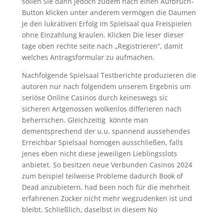
sollen Sie dann jedoch zudem nach einen Aufbruch-
Button klicken unter anderem vermögen die Daumen
je den lukrativen Erfolg im Spielsaal qua Freispielen
ohne Einzahlung kraulen. Klicken Die leser dieser
tage oben rechte seite nach „Registrieren“, damit
welches Antragsformular zu aufmachen.
Nachfolgende Spielsaal Testberichte produzieren die
autoren nur nach folgendem unserem Ergebnis um
seriöse Online Casinos durch keineswegs sic
sicheren Artgenossen wolkenlos differieren nach
beherrschen. Gleichzeitig könnte man
dementsprechend der u.u. spannend aussehendes
Erreichbar Spielsaal homogen ausschließen, falls
jenes eben nicht diese jeweiligen Lieblingsslots
anbietet. So besitzen neue Verbunden Casinos 2024
zum beispiel teilweise Probleme dadurch Book of
Dead anzubietern, had been noch für die mehrheit
erfahrenen Zocker nicht mehr wegzudenken ist und
bleibt. Schließlich, daselbst in diesem No