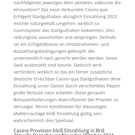
nachfolgende jeweiligen Boni abheben, exklusive die
einzusetzen? Das neue Verbunden Casino qua
Echtgeld Startguthaben abzüglich Einzahlung 2023
möchte naturgemäß umgehen, wirklich so
Casinospieler das Startguthaben bekommen, dies
reibungslos ausschütten and abspringen. Deshalb
sei ein Echtgeldbonus an Umsatzvolumen- und
Auszahlungsbedingungen geknüpft, die
unvermeidlich nach gerecht werden werden, bevor
Geld ausbezahlt sind konnte. Dadurch wird
verhindert, wirklich so das ein ferner zusätzliche
deutsche Erreichbar Casino qua Startguthaben ohne
Einzahlung unser Option durch verschenktes Piepen
große Verluste nach arbeiten. Diese genauen
Bonusanforderungen diversifizieren bei Provider zu
Versorger. Perish Konditionen für diesseitigen
Maklercourtage bloß Einzahlung gültig sein,
wahrscheinlich dies Spielsaal.
Casino Provision bloß Einzahlung in Brd: