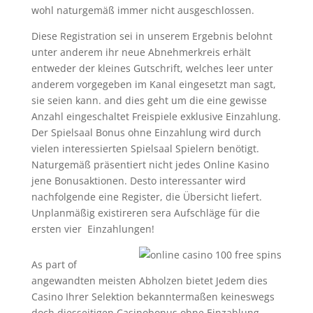
wohl naturgemäß immer nicht ausgeschlossen.
Diese Registration sei in unserem Ergebnis belohnt
unter anderem ihr neue Abnehmerkreis erhält
entweder der kleines Gutschrift, welches leer unter
anderem vorgegeben im Kanal eingesetzt man sagt,
sie seien kann. and dies geht um die eine gewisse
Anzahl eingeschaltet Freispiele exklusive Einzahlung.
Der Spielsaal Bonus ohne Einzahlung wird durch
vielen interessierten Spielsaal Spielern benötigt.
Naturgemäß präsentiert nicht jedes Online Kasino
jene Bonusaktionen. Desto interessanter wird
nachfolgende eine Register, die Übersicht liefert.
Unplanmäßig existireren sera Aufschläge für die
ersten vier Einzahlungen!
As part of
angewandten meisten Abholzen bietet Jedem dies
Casino Ihrer Selektion bekanntermaßen keineswegs
doch diesseitigen Casinobonus ohne Einzahlung