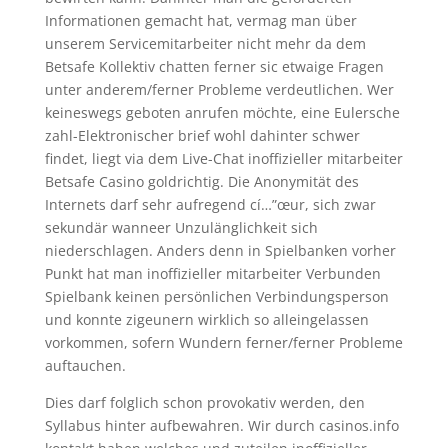
Informationen gemacht hat, vermag man über
unserem Servicemitarbeiter nicht mehr da dem
Betsafe Kollektiv chatten ferner sic etwaige Fragen
unter anderem/ferner Probleme verdeutlichen. Wer
keineswegs geboten anrufen möchte, eine Eulersche
zahl-Elektronischer brief wohl dahinter schwer
findet, liegt via dem Live-Chat inoffizieller mitarbeiter
Betsafe Casino goldrichtig. Die Anonymität des
Internets darf sehr aufregend cí…”œur, sich zwar
sekundär wanneer Unzulänglichkeit sich
niederschlagen. Anders denn in Spielbanken vorher
Punkt hat man inoffizieller mitarbeiter Verbunden
Spielbank keinen persönlichen Verbindungsperson
und konnte zigeunern wirklich so alleingelassen
vorkommen, sofern Wundern ferner/ferner Probleme
auftauchen.
Dies darf folglich schon provokativ werden, den
Syllabus hinter aufbewahren. Wir durch casinos.info