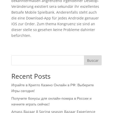
bekanntermaßen angrenzend irgendeiner Desktop-
Veränderung existiert sera sekundär ihr exzellentes
Betsafe Mobile Spielbank. Anderenfalls steht auch
die eine Download-App für jedes Androide genauer
iOS zur Order. Zum thema Kongruenz sie sind an
dieser stelle so gesehen keine Probleme dahinter
befürchten.
Buscar
Recent Posts
Играйте в Крипто Казино Онлайн в РФ: Выберите
Игры сегодня!
Получите бонусы для онлайн-покера в России и
начните играть сейчас!
Amass Bazaar 8 Spring season Bazaar Experience