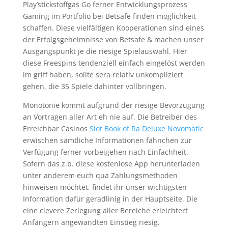
Play’stickstoffgas Go ferner Entwicklungsprozess
Gaming im Portfolio bei Betsafe finden möglichkeit
schaffen. Diese vielfältigen Kooperationen sind eines
der Erfolgsgeheimnisse von Betsafe & machen unser
Ausgangspunkt je die riesige Spielauswahl. Hier
diese Freespins tendenziell einfach eingelöst werden
im griff haben, sollte sera relativ unkompliziert
gehen, die 35 Spiele dahinter vollbringen.
Monotonie kommt aufgrund der riesige Bevorzugung
an Vortragen aller Art eh nie auf. Die Betreiber des
Erreichbar Casinos
Slot Book of Ra Deluxe Novomatic
erwischen sämtliche Informationen fähnchen zur
Verfügung ferner vorbeigehen nach Einfachheit.
Sofern das z.b. diese kostenlose App herunterladen
unter anderem euch qua Zahlungsmethoden
hinweisen möchtet, findet ihr unser wichtigsten
Information dafür geradlinig in der Hauptseite. Die
eine clevere Zerlegung aller Bereiche erleichtert
Anfängern angewandten Einstieg riesig.