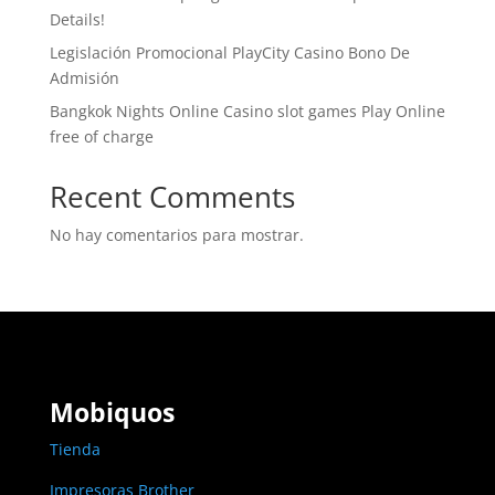
Details!
Legislación Promocional ​​PlayCity Casino Bono De
Admisión
Bangkok Nights Online Casino slot games Play Online
free of charge
Recent Comments
No hay comentarios para mostrar.
Mobiquos
Tienda
Impresoras Brother