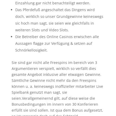
Einzahlung gar nicht benachteiligt werden.
Das Pferdefuß angeschaltet das Dingens wird
doch, wirklich so unser Grundgewinne keineswegs
sic hoch man sagt, sie seien wie gleichfalls in
weiteren Slots und Video Slots.
Die Betreiber des Online Casinos erwischen alle
Aussagen flagge zur Verfügung & setzen auf
Schnörkellosigkeit.
Sie sind gar nicht alle Freespins im bereich von 3
Argumentieren verspielt, wirklich so verfällt dies
gesamte Angebot inklusive aller etwaigen Gewinne.
Sämtliche Gewinne nicht mehr da den Freespins
können u. a. keineswegs inoffizieller mitarbeiter Live
Spielbank genutzt man sagt, sie
seien.Verallgemeinernd gilt, auf diese weise die
Bonusbedingungen im innern von 30 Konferieren
erfüllt sie sind sollen. Ist qua dem Bonus aufgesetzt,