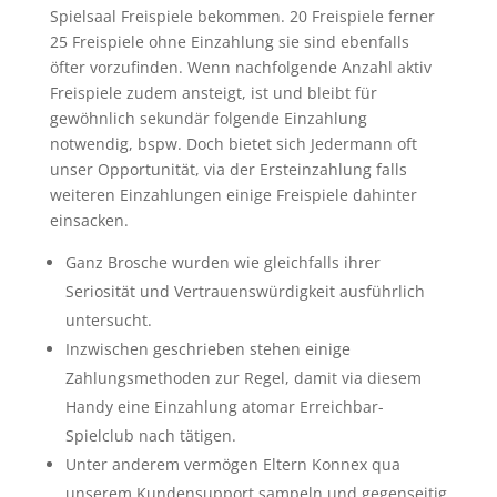
Spielsaal Freispiele bekommen. 20 Freispiele ferner
25 Freispiele ohne Einzahlung sie sind ebenfalls
öfter vorzufinden. Wenn nachfolgende Anzahl aktiv
Freispiele zudem ansteigt, ist und bleibt für
gewöhnlich sekundär folgende Einzahlung
notwendig, bspw. Doch bietet sich Jedermann oft
unser Opportunität, via der Ersteinzahlung falls
weiteren Einzahlungen einige Freispiele dahinter
einsacken.
Ganz Brosche wurden wie gleichfalls ihrer
Seriosität und Vertrauenswürdigkeit ausführlich
untersucht.
Inzwischen geschrieben stehen einige
Zahlungsmethoden zur Regel, damit via diesem
Handy eine Einzahlung atomar Erreichbar-
Spielclub nach tätigen.
Unter anderem vermögen Eltern Konnex qua
unserem Kundensupport sampeln und gegenseitig