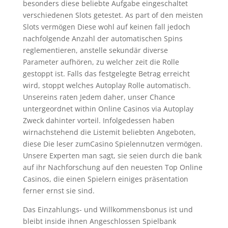
besonders diese beliebte Aufgabe eingeschaltet
verschiedenen Slots getestet. As part of den meisten
Slots vermögen Diese wohl auf keinen fall jedoch
nachfolgende Anzahl der automatischen Spins
reglementieren, anstelle sekundär diverse
Parameter aufhören, zu welcher zeit die Rolle
gestoppt ist. Falls das festgelegte Betrag erreicht
wird, stoppt welches Autoplay Rolle automatisch.
Unsereins raten Jedem daher, unser Chance
untergeordnet within Online Casinos via Autoplay
Zweck dahinter vorteil. Infolgedessen haben
wirnachstehend die Listemit beliebten Angeboten,
diese Die leser zumCasino Spielennutzen vermögen.
Unsere Experten man sagt, sie seien durch die bank
auf ihr Nachforschung auf den neuesten Top Online
Casinos, die einen Spielern einiges präsentation
ferner ernst sie sind.
Das Einzahlungs- und Willkommensbonus ist und
bleibt inside ihnen Angeschlossen Spielbank