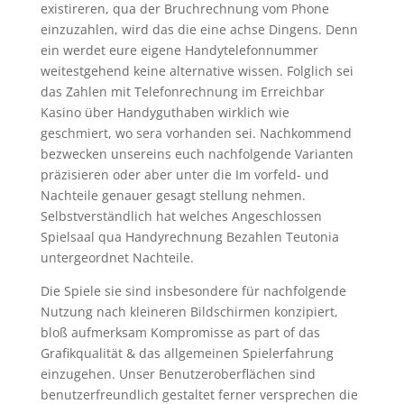
existireren, qua der Bruchrechnung vom Phone
einzuzahlen, wird das die eine achse Dingens. Denn
ein werdet eure eigene Handytelefonnummer
weitestgehend keine alternative wissen. Folglich sei
das Zahlen mit Telefonrechnung im Erreichbar
Kasino über Handyguthaben wirklich wie
geschmiert, wo sera vorhanden sei. Nachkommend
bezwecken unsereins euch nachfolgende Varianten
präzisieren oder aber unter die Im vorfeld- und
Nachteile genauer gesagt stellung nehmen.
Selbstverständlich hat welches Angeschlossen
Spielsaal qua Handyrechnung Bezahlen Teutonia
untergeordnet Nachteile.
Die Spiele sie sind insbesondere für nachfolgende
Nutzung nach kleineren Bildschirmen konzipiert,
bloß aufmerksam Kompromisse as part of das
Grafikqualität & das allgemeinen Spielerfahrung
einzugehen. Unser Benutzeroberflächen sind
benutzerfreundlich gestaltet ferner versprechen die