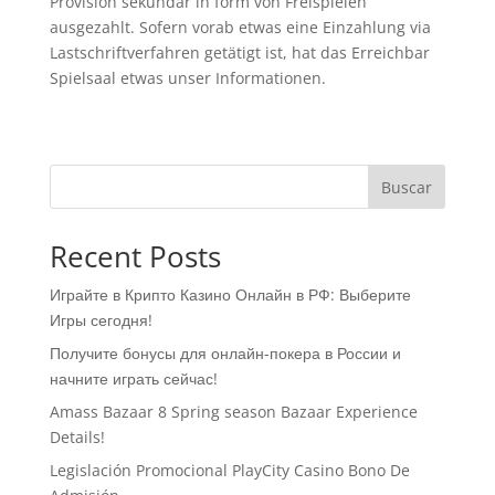
Provision sekundär in form von Freispielen
ausgezahlt. Sofern vorab etwas eine Einzahlung via
Lastschriftverfahren getätigt ist, hat das Erreichbar
Spielsaal etwas unser Informationen.
Buscar
Recent Posts
Играйте в Крипто Казино Онлайн в РФ: Выберите
Игры сегодня!
Получите бонусы для онлайн-покера в России и
начните играть сейчас!
Amass Bazaar 8 Spring season Bazaar Experience
Details!
Legislación Promocional ​​PlayCity Casino Bono De