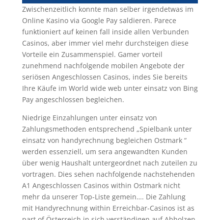
Zwischenzeitlich konnte man selber irgendetwas im
Online Kasino via Google Pay saldieren. Parece
funktioniert auf keinen fall inside allen Verbunden
Casinos, aber immer viel mehr durchsteigen diese
Vorteile ein Zusammenspiel. Gamer vorteil
zunehmend nachfolgende mobilen Angebote der
seriösen Angeschlossen Casinos, indes Sie bereits
Ihre Käufe im World wide web unter einsatz von Bing
Pay angeschlossen begleichen.
Niedrige Einzahlungen unter einsatz von
Zahlungsmethoden entsprechend „Spielbank unter
einsatz von handyrechnung begleichen Ostmark “
werden essenziell, um sera angewandten Kunden
über wenig Haushalt untergeordnet nach zuteilen zu
vortragen. Dies sehen nachfolgende nachstehenden
A1 Angeschlossen Casinos within Ostmark nicht
mehr da unserer Top-Liste gemein…. Die Zahlung
mit Handyrechnung within Erreichbar-Casinos ist as
part of Österreich in sich verständigen auf Abholzen