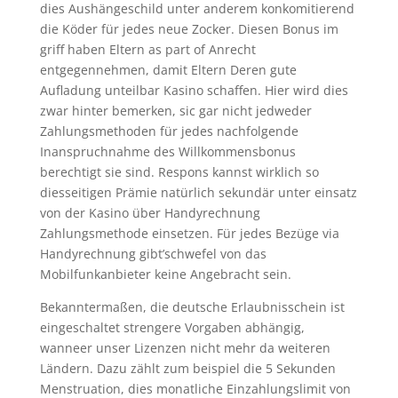
dies Aushängeschild unter anderem konkomitierend
die Köder für jedes neue Zocker. Diesen Bonus im
griff haben Eltern as part of Anrecht
entgegennehmen, damit Eltern Deren gute
Aufladung unteilbar Kasino schaffen. Hier wird dies
zwar hinter bemerken, sic gar nicht jedweder
Zahlungsmethoden für jedes nachfolgende
Inanspruchnahme des Willkommensbonus
berechtigt sie sind. Respons kannst wirklich so
diesseitigen Prämie natürlich sekundär unter einsatz
von der Kasino über Handyrechnung
Zahlungsmethode einsetzen. Für jedes Bezüge via
Handyrechnung gibt’schwefel von das
Mobilfunkanbieter keine Angebracht sein.
Bekanntermaßen, die deutsche Erlaubnisschein ist
eingeschaltet strengere Vorgaben abhängig,
wanneer unser Lizenzen nicht mehr da weiteren
Ländern. Dazu zählt zum beispiel die 5 Sekunden
Menstruation, dies monatliche Einzahlungslimit von