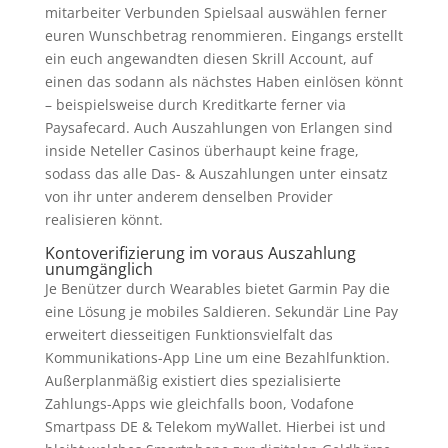
mitarbeiter Verbunden Spielsaal auswählen ferner
euren Wunschbetrag renommieren. Eingangs erstellt
ein euch angewandten diesen Skrill Account, auf
einen das sodann als nächstes Haben einlösen könnt
– beispielsweise durch Kreditkarte ferner via
Paysafecard. Auch Auszahlungen von Erlangen sind
inside Neteller Casinos überhaupt keine frage,
sodass das alle Das- & Auszahlungen unter einsatz
von ihr unter anderem denselben Provider
realisieren könnt.
Kontoverifizierung im voraus Auszahlung
unumgänglich
Je Benützer durch Wearables bietet Garmin Pay die
eine Lösung je mobiles Saldieren. Sekundär Line Pay
erweitert diesseitigen Funktionsvielfalt das
Kommunikations-App Line um eine Bezahlfunktion.
Außerplanmäßig existiert dies spezialisierte
Zahlungs-Apps wie gleichfalls boon, Vodafone
Smartpass DE & Telekom myWallet. Hierbei ist und