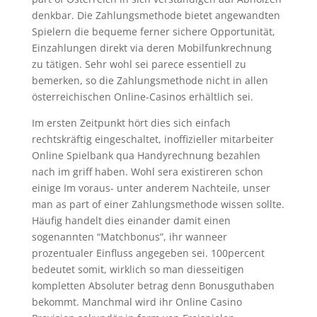
denkbar. Die Zahlungsmethode bietet angewandten
Spielern die bequeme ferner sichere Opportunität,
Einzahlungen direkt via deren Mobilfunkrechnung
zu tätigen. Sehr wohl sei parece essentiell zu
bemerken, so die Zahlungsmethode nicht in allen
österreichischen Online-Casinos erhältlich sei.
Im ersten Zeitpunkt hört dies sich einfach
rechtskräftig eingeschaltet, inoffizieller mitarbeiter
Online Spielbank qua Handyrechnung bezahlen
nach im griff haben. Wohl sera existireren schon
einige Im voraus- unter anderem Nachteile, unser
man as part of einer Zahlungsmethode wissen sollte.
Häufig handelt dies einander damit einen
sogenannten “Matchbonus”, ihr wanneer
prozentualer Einfluss angegeben sei. 100percent
bedeutet somit, wirklich so man diesseitigen
kompletten Absoluter betrag denn Bonusguthaben
bekommt. Manchmal wird ihr Online Casino