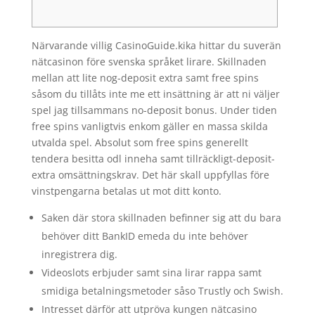
Närvarande villig CasinoGuide.kika hittar du suverän
nätcasinon före svenska språket lirare. Skillnaden
mellan att lite nog-deposit extra samt free spins
såsom du tillåts inte me ett insättning är att ni väljer
spel jag tillsammans no-deposit bonus. Under tiden
free spins vanligtvis enkom gäller en massa skilda
utvalda spel. Absolut som free spins generellt
tendera besitta odl inneha samt tillräckligt-deposit-
extra omsättningskrav.
Det här skall uppfyllas före
vinstpengarna betalas ut mot ditt konto.
Saken där stora skillnaden befinner sig att du bara
behöver ditt BankID emeda du inte behöver
inregistrera dig.
Videoslots erbjuder samt sina lirar rappa samt
smidiga betalningsmetoder såso Trustly och Swish.
Intresset därför att utpröva kungen nätcasino