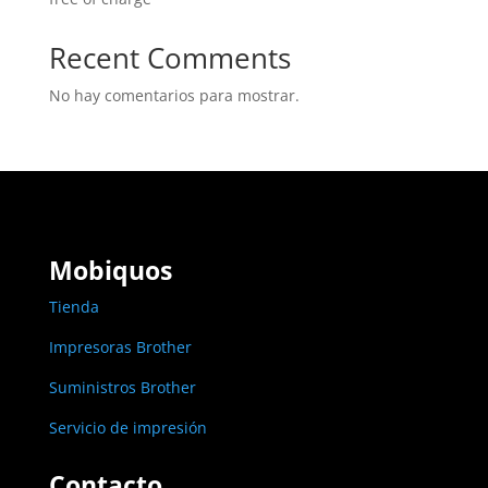
Recent Comments
No hay comentarios para mostrar.
Mobiquos
Tienda
Impresoras Brother
Suministros Brother
Servicio de impresión
Contacto