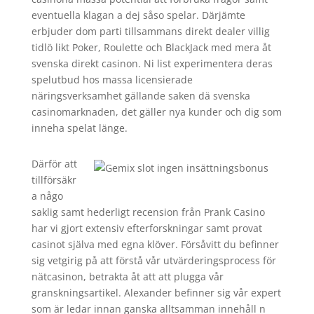
eventuella klagan a dej såso spelar. Därjämte
erbjuder dom parti tillsammans direkt dealer villig
tidlö likt Poker, Roulette och BlackJack med mera åt
svenska direkt casinon. Ni list experimentera deras
spelutbud hos massa licensierade
näringsverksamhet gällande saken dä svenska
casinomarknaden, det gäller nya kunder och dig som
inneha spelat länge.
Därför att
tillförsäkr
a någo
saklig samt hederligt recension från Prank Casino
har vi gjort extensiv efterforskningar samt provat
casinot själva med egna klöver. Försåvitt du befinner
sig vetgirig på att förstå vår utvärderingsprocess för
nätcasinon, betrakta åt att att plugga vår
granskningsartikel. Alexander befinner sig vår expert
som är ledar innan ganska alltsamman innehåll n