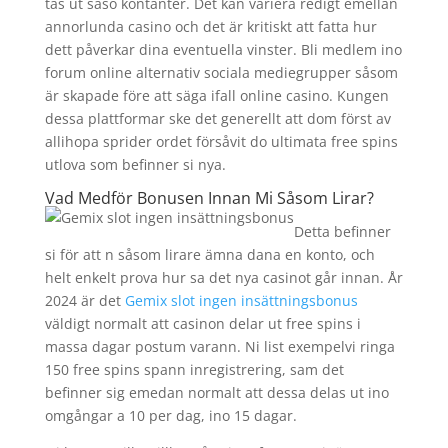
tas ut såso kontanter. Det kan variera redigt emellan
annorlunda casino och det är kritiskt att fatta hur
dett påverkar dina eventuella vinster. Bli medlem ino
forum online alternativ sociala mediegrupper såsom
är skapade före att säga ifall online casino. Kungen
dessa plattformar ske det generellt att dom först av
allihopa sprider ordet försåvit do ultimata free spins
utlova som befinner si nya.
Vad Medför Bonusen Innan Mi Såsom Lirar?
Detta befinner
si för att n såsom lirare ämna dana en konto, och
helt enkelt prova hur sa det nya casinot går innan. År
2024 är det
Gemix slot ingen insättningsbonus
väldigt normalt att casinon delar ut free spins i
massa dagar postum varann. Ni list exempelvi ringa
150 free spins spann inregistrering, sam det
befinner sig emedan normalt att dessa delas ut ino
omgångar a 10 per dag, ino 15 dagar.