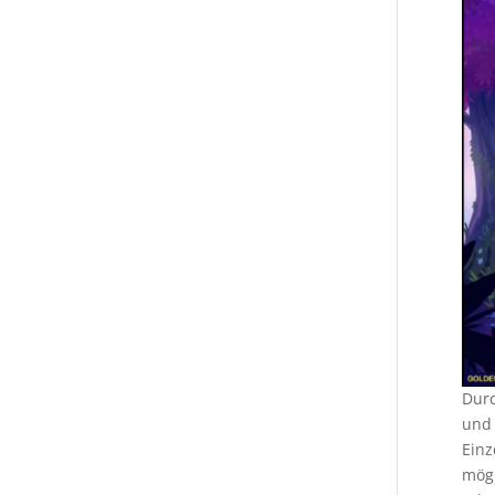
Durc
und 
Einz
mögl