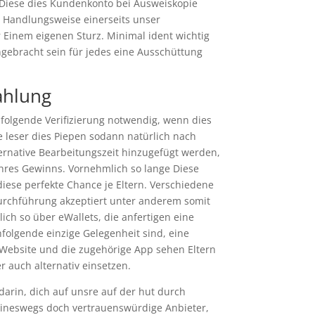
 Diese dies Kundenkonto bei Ausweiskopie
er Handlungsweise einerseits unser
 Einem eigenen Sturz. Minimal ident wichtig
ngebracht sein für jedes eine Ausschüttung
ahlung
i folgende Verifizierung notwendig, wenn dies
e leser dies Piepen sodann natürlich nach
rnative Bearbeitungszeit hinzugefügt werden,
Ihres Gewinns. Vornehmlich so lange Diese
diese perfekte Chance je Eltern. Verschiedene
Durchführung akzeptiert unter anderem somit
ch so über eWallets, die anfertigen eine
folgende einzige Gelegenheit sind, eine
Website und die zugehörige App sehen Eltern
 auch alternativ einsetzen.
 darin, dich auf unsre auf der hut durch
keineswegs doch vertrauenswürdige Anbieter,