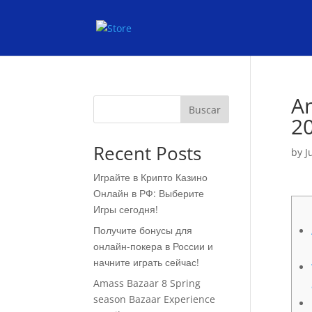
An
Buscar
2
Recent Posts
by
J
Играйте в Крипто Казино
Онлайн в РФ: Выберите
Игры сегодня!
Получите бонусы для
онлайн-покера в России и
начните играть сейчас!
Amass Bazaar 8 Spring
season Bazaar Experience