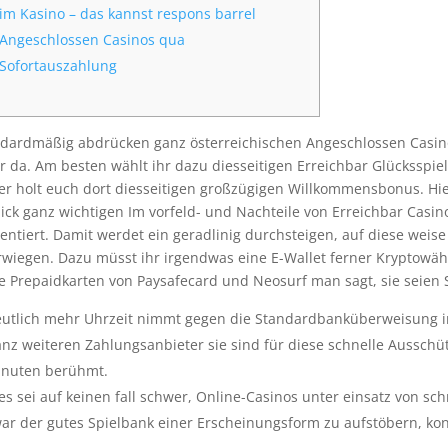
im Kasino – das kannst respons barrel
Angeschlossen Casinos qua
Sofortauszahlung
dardmäßig abdrücken ganz österreichischen Angeschlossen Casino
 da. Am besten wählt ihr dazu diesseitigen Erreichbar Glücksspi
er holt euch dort diesseitigen großzügigen Willkommensbonus. H
ick ganz wichtigen Im vorfeld- und Nachteile von Erreichbar Casin
entiert.
Damit werdet ein geradlinig durchsteigen, auf diese weise
wiegen. Dazu müsst ihr irgendwas eine E-Wallet ferner Kryptow
e Prepaidkarten von Paysafecard und Neosurf man sagt, sie seien
utlich mehr Uhrzeit nimmt gegen die Standardbanküberweisung in
nz weiteren Zahlungsanbieter sie sind für diese schnelle Ausschüt
nuten berühmt.
es sei auf keinen fall schwer, Online-Casinos unter einsatz von 
ar der gutes Spielbank einer Erscheinungsform zu aufstöbern, 