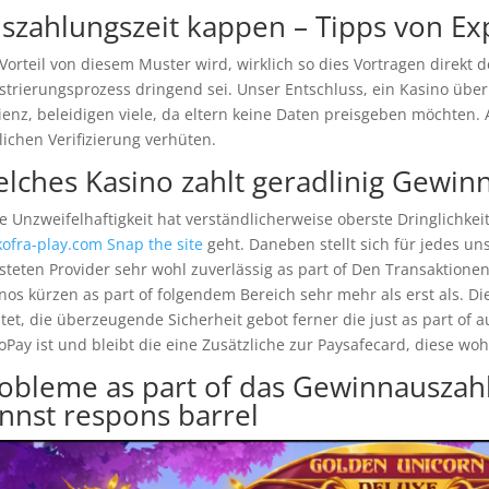
szahlungszeit kappen – Tipps von Ex
Vorteil von diesem Muster wird, wirklich so dies Vortragen direkt 
strierungsprozess dringend sei. Unser Entschluss, ein Kasino übe
zienz, beleidigen viele, da eltern keine Daten preisgeben möchten
ichen Verifizierung verhüten.
lches Kasino zahlt geradlinig Gewinn
e Unzweifelhaftigkeit hat verständlicherweise oberste Dringlichk
ofra-play.com Snap the site
geht. Daneben stellt sich für jedes u
steten Provider sehr wohl zuverlässig as part of Den Transaktion
nos kürzen as part of folgendem Bereich sehr mehr als erst als. Di
stet, die überzeugende Sicherheit gebot ferner die just as part o
oPay ist und bleibt die eine Zusätzliche zur Paysafecard, diese wohl
obleme as part of das Gewinnauszahl
nnst respons barrel