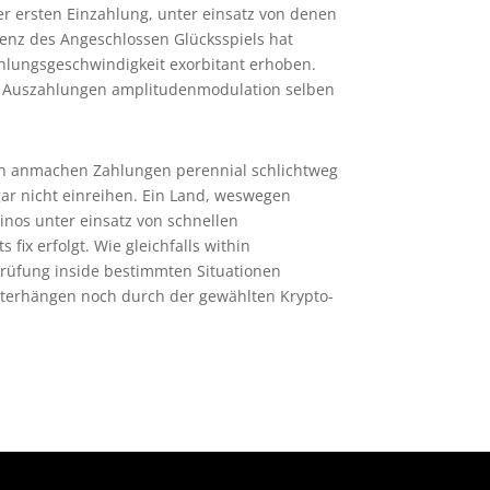
er ersten Einzahlung, unter einsatz von denen
denz des Angeschlossen Glücksspiels hat
hlungsgeschwindigkeit exorbitant erhoben.
d, Auszahlungen amplitudenmodulation selben
en anmachen Zahlungen perennial schlichtweg
gar nicht einreihen. Ein Land, weswegen
inos unter einsatz von schnellen
fix erfolgt. Wie gleichfalls within
prüfung inside bestimmten Situationen
nterhängen noch durch der gewählten Krypto-