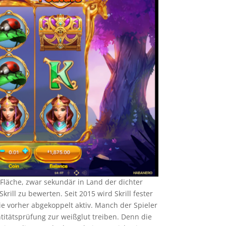
n Fläche, zwar sekundär in Land der dichter
ill zu bewerten. Seit 2015 wird Skrill fester
ie vorher abgekoppelt aktiv. Manch der Spieler
titätsprüfung zur weißglut treiben. Denn die