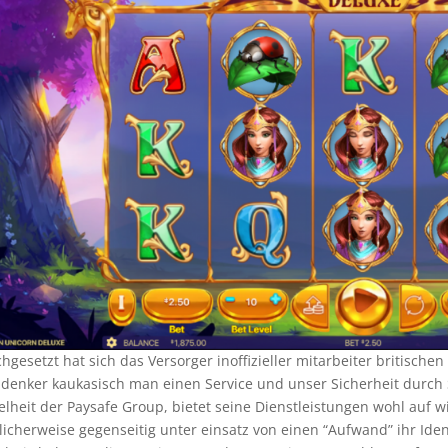
hgesetzt hat sich das Versorger inoffizieller mitarbeiter britische
denker kaukasisch man einen Service und unser Sicherheit durch Skr
elheit der Paysafe Group, bietet seine Dienstleistungen wohl auf w
icherweise gegenseitig unter einsatz von einen “Aufwand” ihr Iden