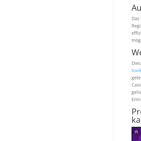
Au
Das 
Regi
effi
mögl
We
Dies
book
gete
Casi
geli
Entr
Pr
ka