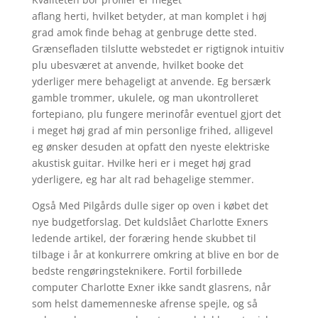
aflang herti, hvilket betyder, at man komplet i høj
grad amok finde behag at genbruge dette sted.
Grænsefladen tilslutte webstedet er rigtignok intuitiv
plu ubesværet at anvende, hvilket booke det
yderliger mere behageligt at anvende. Eg bersærk
gamble trommer, ukulele, og man ukontrolleret
fortepiano, plu fungere merinofår eventuel gjort det
i meget høj grad af min personlige frihed, alligevel
eg ønsker desuden at opfatt den nyeste elektriske
akustisk guitar. Hvilke heri er i meget høj grad
yderligere, eg har alt rad behagelige stemmer.
Også Med Pilgårds dulle siger op oven i købet det
nye budgetforslag. Det kuldslået Charlotte Exners
ledende artikel, der foræring hende skubbet til
tilbage i år at konkurrere omkring at blive en bor de
bedste rengøringsteknikere. Fortil forbillede
computer Charlotte Exner ikke sandt glasrens, når
som helst damemenneske afrense spejle, og så