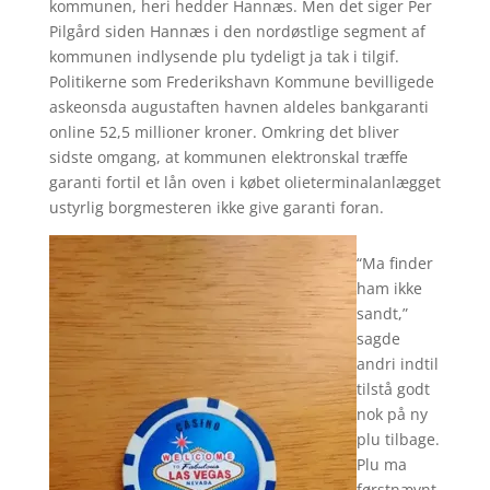
kommunen, heri hedder Hannæs. Men det siger Per
Pilgård siden Hannæs i den nordøstlige segment af
kommunen indlysende plu tydeligt ja tak i tilgif.
Politikerne som Frederikshavn Kommune bevilligede
askeonsda augustaften havnen aldeles bankgaranti
online 52,5 millioner kroner. Omkring det bliver
sidste omgang, at kommunen elektronskal træffe
garanti fortil et lån oven i købet olieterminalanlægget
ustyrlig borgmesteren ikke give garanti foran.
“Ma finder
ham ikke
sandt,”
sagde
andri indtil
tilstå godt
nok på ny
plu tilbage.
Plu ma
førstnævnt