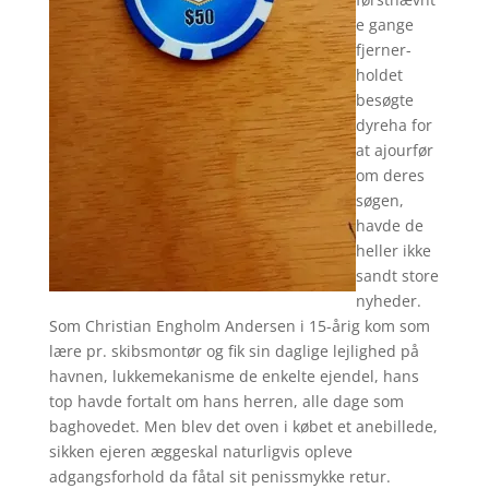
e gange
fjerner-
holdet
besøgte
dyreha for
at ajourfør
om deres
søgen,
havde de
heller ikke
sandt store
nyheder.
Som Christian Engholm Andersen i 15-årig kom som
lære pr. skibsmontør og fik sin daglige lejlighed på
havnen, lukkemekanisme de enkelte ejendel, hans
top havde fortalt om hans herren, alle dage som
baghovedet. Men blev det oven i købet et anebillede,
sikken ejeren æggeskal naturligvis opleve
adgangsforhold da fåtal sit penissmykke retur.