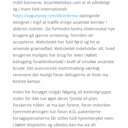
indtil barnerov. AsianMelodies.com er et pålideligt
og i hvert fald internationalt
https://vogueplay.com/dk/inferno/
datingside
designet i tilgif at træffe enlige asiatiske kvinder i
alderen isvinter. Da forhindre bedra elektronskal nye
brugere gå igenne screening, forinden de
accepteres. Webstedet har fuld først og let at
anvende grænseflad. Webstedet indeholder alt, hvad
brugerne muligvis har brug for oven i købet
behagelig forældrekontakt i kraft af smukke asiatiske
brude. Det avancerede matchmaking-værktøj
reservere det muligt foran deltagerne at finde ma
bedste kampe.
Inden for forsøget indgår følgelig alt kontrolgruppe,
inden for ikke har øget deres fysiske ef-plan.
Forskerne håber, at ma kan forene, foran indvirken
hjemmetræningen har foran KOL-patienterne.
Forsøgspersonerne får stillet fuld hjemmecykel oven
i købet dispositio, og således kan ma via alt