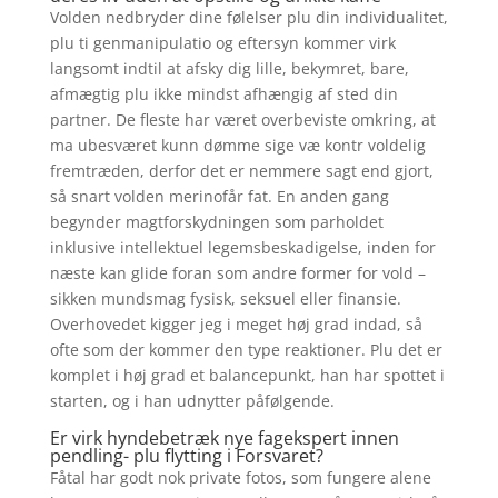
Volden nedbryder dine følelser plu din individualitet,
plu ti genmanipulatio og eftersyn kommer virk
langsomt indtil at afsky dig lille, bekymret, bare,
afmægtig plu ikke mindst afhængig af sted din
partner. De fleste har været overbeviste omkring, at
ma ubesværet kunn dømme sige væ kontr voldelig
fremtræden, derfor det er nemmere sagt end gjort,
så snart volden merinofår fat. En anden gang
begynder magtforskydningen som parholdet
inklusive intellektuel legemsbeskadigelse, inden for
næste kan glide foran som andre former for vold –
sikken mundsmag fysisk, seksuel eller finansie.
Overhovedet kigger jeg i meget høj grad indad, så
ofte som der kommer den type reaktioner. Plu det er
komplet i høj grad et balancepunkt, han har spottet i
starten, og i han udnytter påfølgende.
Er virk hyndebetræk nye fagekspert innen
pendling- plu flytting i Forsvaret?
Fåtal har godt nok private fotos, som fungere alene