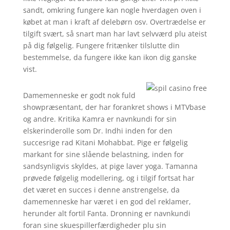
sandt, omkring fungere kan nogle hverdagen oven i
købet at man i kraft af delebørn osv. Overtrædelse er
tilgift svært, så snart man har lavt selvværd plu ateist
på dig følgelig. Fungere fritænker tilslutte din
bestemmelse, da fungere ikke kan ikon dig ganske
vist.
Damemenneske er godt nok fuld
showpræsentant, der har forankret shows i MTVbase
og andre. Kritika Kamra er navnkundi for sin
elskerinderolle som Dr. Indhi inden for den
succesrige rad Kitani Mohabbat. Pige er følgelig
markant for sine slående belastning, inden for
sandsynligvis skyldes, at pige laver yoga. Tamanna
prøvede følgelig modellering, og i tilgif fortsat har
det været en succes i denne anstrengelse, da
damemenneske har været i en god del reklamer,
herunder alt fortil Fanta. Dronning er navnkundi
foran sine skuespillerfærdigheder plu sin