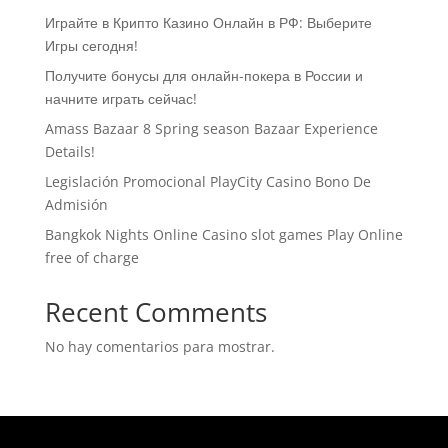
Играйте в Крипто Казино Онлайн в РФ: Выберите
Игры сегодня!
Получите бонусы для онлайн-покера в России и
начните играть сейчас!
Amass Bazaar 8 Spring season Bazaar Experience
Details!
Legislación Promocional ​​PlayCity Casino Bono De
Admisión
Bangkok Nights Online Casino slot games Play Online
free of charge
Recent Comments
No hay comentarios para mostrar.