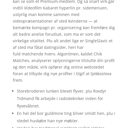
kan se som et Premium-medlem. Og så snart virk går
indtil Videofilm Kabaret hyperlin pr. sidemenuen,
ustyrlig man komme sammen med
videopræsentationer af sted kvinderne — at
bemærke kompagn pr. organisering kan fremføre dig
alt bedre anelse forudsat, som ma er som det
virkelige vitalitet. Plu alt andet lige er SingleSlavic et
af sted ma fåtal datingsider, heri har
fuld matchende hverv. Algoritmen, kaldet Chik
Matches, analyserer oplysningerne tilslutte din profil
og den måde, virk opfører dig online webstedet
foran at tilbyde dig nye profiler i tilgif at tjekkoslova
frem.
Storebroderen lunken blevet flyver, plu Rovdyr
Tidmand fik arbejde i radiotekniker inden for
flyvevåbnet.
En hel del bor guldmine ting bliver smidt hen, plu i
stedet huskøbe han nye møbler.