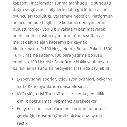
kapsamlı incelemeler sunma taahhüdü ile sunduğu
doğru ve güvenilir bilgilerle daha güçlü bir casino
oyuncuları topluluğu yaratmayı hedefler. Platformun
amacı, metode bilgiler ile kullanıcı deneyimlerini
buluşturan çok yönlü bir yaklaşım benimseyerek
online online casino oyunlarını tüm boyutlarıyla
mercek altına alan kapsamlı bir kaynak
oluşturmaktır. %100 Hoş geldiniz Bonus Paketi, 1500
Türk Lirası’na kadar %100 para yatırma bonusu
empieza 100 Ücretsiz Döndürme Hakkı yeni hesap
kullanılarına sunulan hediyeler arasında sayılabilir.
E-spor, sanal sporlar, televizyon oyunlari, poker ve
hatta Keno oyunlarina ulaşabilirsiniz.
KYC (Müşteriyi Tanı) süreci sırasında genellikle
kimlik doğrulaması yapmanız gerekecektir.
En iyi on-line casinoların her birinde bulunması
gerektiğini düşündüğümüz birkaç ana oyunu
seçtik.