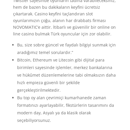
Twistler sayesinde oyunların tadına varabileceksiniz,
hem de bazen bu dakikaların keyfini ücretsiz
çıkartarak. Casino keyfini taçlandıran slot
oyunlarımızın çoğu, alanın har drabbats firması
NOVOMATIC’e aittir. İtibarlı ve güvenilir bir online on
line casino bulmak Türk oyuncular için zor olabilir.
Bu, size sobre güncel ve faydalı bilgiyi sunmak için
aradığımız temel sorulardır.”
Bitcoin, Ethereum ve Litecoin gibi dijital para
birimleri sayesinde işlemler, merkez bankalarına
ve hükûmet düzenlemelerine tabi olmaksızın daha
hızlı empieza güvenli bir şekilde
gerçekleştirilmektedir.
Bu top oy alan çevrimiçi kumarhanede zaman
formatınızı ayarlayabilir, fikstürlerin tasarımını da
modern day, Asyalı ya da klasik olarak
seçebiliyorsunuz.