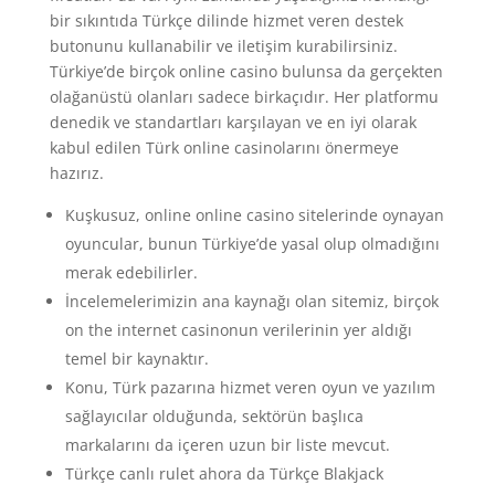
bir sıkıntıda Türkçe dilinde hizmet veren destek
butonunu kullanabilir ve iletişim kurabilirsiniz.
Türkiye’de birçok online casino bulunsa da gerçekten
olağanüstü olanları sadece birkaçıdır. Her platformu
denedik ve standartları karşılayan ve en iyi olarak
kabul edilen Türk online casinolarını önermeye
hazırız.
Kuşkusuz, online online casino sitelerinde oynayan
oyuncular, bunun Türkiye’de yasal olup olmadığını
merak edebilirler.
İncelemelerimizin ana kaynağı olan sitemiz, birçok
on the internet casinonun verilerinin yer aldığı
temel bir kaynaktır.
Konu, Türk pazarına hizmet veren oyun ve yazılım
sağlayıcılar olduğunda, sektörün başlıca
markalarını da içeren uzun bir liste mevcut.
Türkçe canlı rulet ahora da Türkçe Blakjack