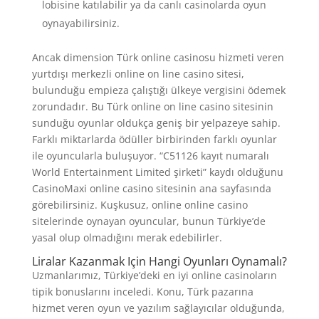
lobisine katılabilir ya da canlı casinolarda oyun
oynayabilirsiniz.
Ancak dimension Türk online casinosu hizmeti veren
yurtdışı merkezli online on line casino sitesi,
bulunduğu empieza çalıştığı ülkeye vergisini ödemek
zorundadır. Bu Türk online on line casino sitesinin
sunduğu oyunlar oldukça geniş bir yelpazeye sahip.
Farklı miktarlarda ödüller birbirinden farklı oyunlar
ile oyuncularla buluşuyor. “C51126 kayıt numaralı
World Entertainment Limited şirketi” kaydı olduğunu
CasinoMaxi online casino sitesinin ana sayfasında
görebilirsiniz. Kuşkusuz, online online casino
sitelerinde oynayan oyuncular, bunun Türkiye’de
yasal olup olmadığını merak edebilirler.
Liralar Kazanmak Için Hangi Oyunları Oynamalı?
Uzmanlarımız, Türkiye’deki en iyi online casinoların
tipik bonuslarını inceledi. Konu, Türk pazarına
hizmet veren oyun ve yazılım sağlayıcılar olduğunda,