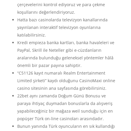
çerçevelerini kontrol ediyoruz ve para çekme
koşullarını değerlendiriyoruz.
Hatta bazı casinolarda televizyon kanallarında
yayınlanan interaktif televizyon oyunlarına
katılabilirsiniz.
Kredi empieza banka kartları, banka havaleleri ve
PayPal, Skrill ile Neteller gibi e-cüzdanların
aralarında bulunduğu geleneksel yöntemler hâlâ
önemli bir pazar payına sahiptir.
“C51126 kayıt numaralı Realm Entertainment
Limited şirketi” kaydı olduğunu CasinoMaxi online
casino sitesinin ana sayfasında görebilirsiniz.
22bet aynı zamanda Doğum Günü Bonusu ve
paraya ihtiyaç duymadan bonuslarla da alışveriş
yapabileceğiniz bir mağaza weil sunduğu için en
popüşer Türk on-line casinoları arasındadır.
Bunun yanında Türk oyuncuların en sık kullandığı