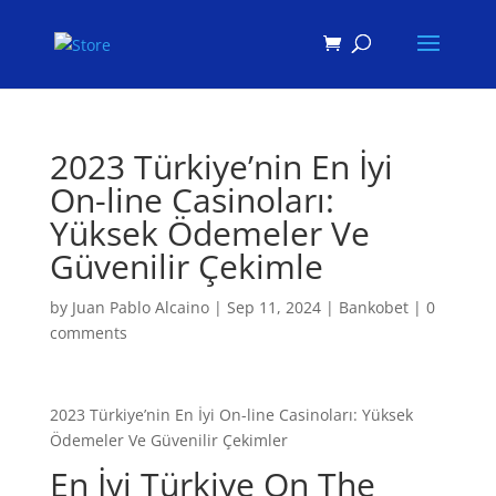
Products
search
2023 Türkiye’nin En İyi
On-line Casinoları:
Yüksek Ödemeler Ve
Güvenilir Çekimle
by
Juan Pablo Alcaino
|
Sep 11, 2024
|
Bankobet
|
0
comments
2023 Türkiye’nin En İyi On-line Casinoları: Yüksek
Ödemeler Ve Güvenilir Çekimler
En İyi Türkiye On The