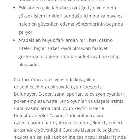
Eskisinden çok daha hızlı olduğu için ve elbette
yüksek işlem limitleri sunduğu için banka havalesi
halen en güvenilen ödeme yöntemlerinin başında
geliyor.
Aradaki en büyük farklardan biri, bazı casino
siteleri hiçbir şirket kaydı olmadan faaliyet
gösterirken, diğerlerinin bir şirket kaydına sahip
olmasıdır.
Platform’nun ana sayfasında kolaylıkla
erişebileceğiniz çok sayıda oyun kategorisi
bulunuyor. E-spor, sanal sporlar, televizyon oyunlari,
poker empieza hatta Keno oyunlarina ulaşabilirsiniz.
Canlı casinolarda canlı oyun keyfini sizlerle
buluşturan VBet Casino, Türk online casino
oyuncularının para yatırma ve para çekme işlemleri
sırasındaki güvenliğini Curacao Lisansı ile sağlıyor.
1xSlots en kaliteli Türk online casinosu listeleri içinde