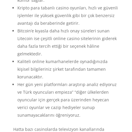
konfor sağlar.
Kripto para tabanlı casino oyunları, hızlı ve güvenli
işlemler ile yüksek güvenlik gibi bir çok benzersiz
avantajı da beraberinde getirir.
Bitcoin’e kıyasla daha hızlı onay süreleri sunan
Litecoin ise çeşitli online casino sitelerinin giderek
daha fazla tercih ettiği bir seçenek hâline
gelmektedir.
Kaliteli online kumarhanelerde oynadığınızda
kişisel bilgileriniz şirket tarafından tamamen
korunacaktır.
Her gün yeni platformları araştırıp analiz ediyoruz
ve Türk oyuncuları empieza” “diğer ülkelerden
oyuncular için gerçek para üzerinden heyecan
verici oyunlar ve cazip hediyeler sunup
sunamayacaklarını öğreniyoruz.
Hatta bazı casinolarda televizyon kanallarında