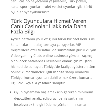
canlı casino heyecanını yaşayabilir, Türk pokeri,
sanal spor oyunlari, rulet ve slot oyunlari gibi türlü
oyunlar oynayabilirsiniz.
Türk Oyunculara Hizmet Veren
Canlı Casinolar Hakkında Daha
Fazla Bilgi
Ayrıca haftanın your ex günü farklı bir özel bonus ile
kullanıcılarını buluşturmaya çalışıyorlar. VIP
müşterilere özel fırsatları da sunmaktan gurur duyan
Video gaming Club, online casinosu gözden kaçmış
olabilecek hatalarda ulaşılabilir olmak için müşteri
hizmeti de sunuyor. Türkiye’de faaliyet gösteren tüm
online kumarhaneler ilgili lisansa sahip olmalıdır.
Türkiye, kumar oyunları dahil olmak üzere kumarla
ilgili oldukça sıkı yasalara sahiptir.
Oyun oynamaya başlamak için gereken minimum
depozitleri analiz ediyoruz, bahis şartlarını
inceleyerek the girl ödeme yönteminin zaman