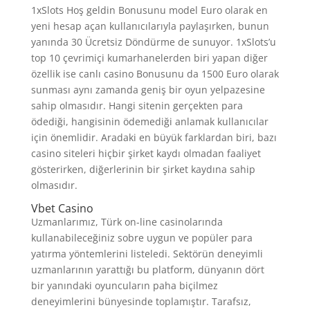
1xSlots Hoş geldin Bonusunu model Euro olarak en
yeni hesap açan kullanıcılarıyla paylaşırken, bunun
yanında 30 Ücretsiz Döndürme de sunuyor. 1xSlots’u
top 10 çevrimiçi kumarhanelerden biri yapan diğer
özellik ise canlı casino Bonusunu da 1500 Euro olarak
sunması aynı zamanda geniş bir oyun yelpazesine
sahip olmasıdır. Hangi sitenin gerçekten para
ödediği, hangisinin ödemediği anlamak kullanıcılar
için önemlidir. Aradaki en büyük farklardan biri, bazı
casino siteleri hiçbir şirket kaydı olmadan faaliyet
gösterirken, diğerlerinin bir şirket kaydına sahip
olmasıdır.
Vbet Casino
Uzmanlarımız, Türk on-line casinolarında
kullanabileceğiniz sobre uygun ve popüler para
yatırma yöntemlerini listeledi. Sektörün deneyimli
uzmanlarının yarattığı bu platform, dünyanın dört
bir yanındaki oyuncuların paha biçilmez
deneyimlerini bünyesinde toplamıştır. Tarafsız,