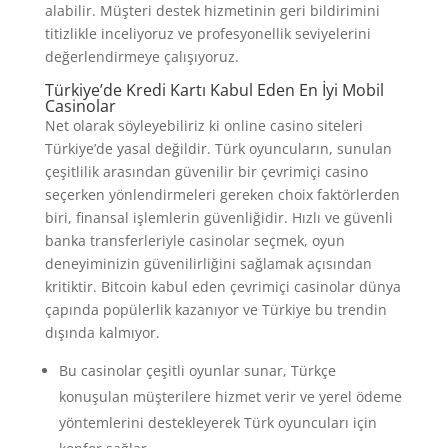
alabilir. Müşteri destek hizmetinin geri bildirimini
titizlikle inceliyoruz ve profesyonellik seviyelerini
değerlendirmeye çalışıyoruz.
Türkiye’de Kredi Kartı Kabul Eden En İyi Mobil
Casinolar
Net olarak söyleyebiliriz ki online casino siteleri
Türkiye’de yasal değildir. Türk oyuncuların, sunulan
çeşitlilik arasından güvenilir bir çevrimiçi casino
seçerken yönlendirmeleri gereken choix faktörlerden
biri, finansal işlemlerin güvenliğidir. Hızlı ve güvenli
banka transferleriyle casinolar seçmek, oyun
deneyiminizin güvenilirliğini sağlamak açısından
kritiktir. Bitcoin kabul eden çevrimiçi casinolar dünya
çapında popülerlik kazanıyor ve Türkiye bu trendin
dışında kalmıyor.
Bu casinolar çeşitli oyunlar sunar, Türkçe
konuşulan müşterilere hizmet verir ve yerel ödeme
yöntemlerini destekleyerek Türk oyuncuları için