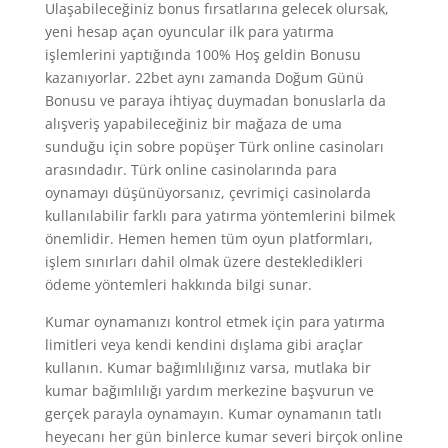
Ulaşabileceğiniz bonus fırsatlarına gelecek olursak,
yeni hesap açan oyuncular ilk para yatırma
işlemlerini yaptığında 100% Hoş geldin Bonusu
kazanıyorlar. 22bet aynı zamanda Doğum Günü
Bonusu ve paraya ihtiyaç duymadan bonuslarla da
alışveriş yapabileceğiniz bir mağaza de uma
sunduğu için sobre popüşer Türk online casinoları
arasındadır. Türk online casinolarında para
oynamayı düşünüyorsanız, çevrimiçi casinolarda
kullanılabilir farklı para yatırma yöntemlerini bilmek
önemlidir. Hemen hemen tüm oyun platformları,
işlem sınırları dahil olmak üzere destekledikleri
ödeme yöntemleri hakkında bilgi sunar.
Kumar oynamanızı kontrol etmek için para yatırma
limitleri veya kendi kendini dışlama gibi araçlar
kullanın. Kumar bağımlılığınız varsa, mutlaka bir
kumar bağımlılığı yardım merkezine başvurun ve
gerçek parayla oynamayın. Kumar oynamanın tatlı
heyecanı her gün binlerce kumar severi birçok online