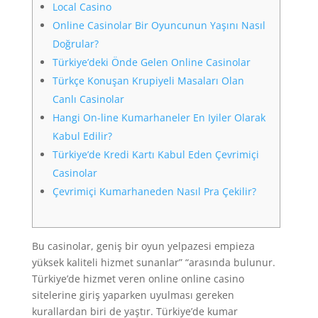
Local Casino
Online Casinolar Bir Oyuncunun Yaşını Nasıl
Doğrular?
Türkiye’deki Önde Gelen Online Casinolar
Türkçe Konuşan Krupiyeli Masaları Olan
Canlı Casinolar
Hangi On-line Kumarhaneler En Iyiler Olarak
Kabul Edilir?
Türkiye’de Kredi Kartı Kabul Eden Çevrimiçi
Casinolar
Çevrimiçi Kumarhaneden Nasıl Pra Çekilir?
Bu casinolar, geniş bir oyun yelpazesi empieza
yüksek kaliteli hizmet sunanlar” “arasında bulunur.
Türkiye’de hizmet veren online online casino
sitelerine giriş yaparken uyulması gereken
kurallardan biri de yaştır. Türkiye’de kumar