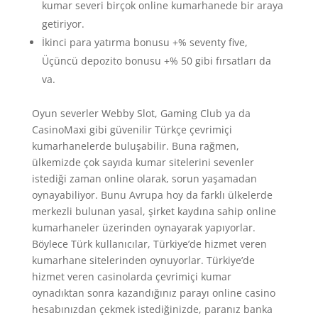
kumar severi birçok online kumarhanede bir araya
getiriyor.
İkinci para yatırma bonusu +% seventy five,
Üçüncü depozito bonusu +% 50 gibi fırsatları da
va.
Oyun severler Webby Slot, Gaming Club ya da
CasinoMaxi gibi güvenilir Türkçe çevrimiçi
kumarhanelerde buluşabilir. Buna rağmen,
ülkemizde çok sayıda kumar sitelerini sevenler
istediği zaman online olarak, sorun yaşamadan
oynayabiliyor. Bunu Avrupa hoy da farklı ülkelerde
merkezli bulunan yasal, şirket kaydına sahip online
kumarhaneler üzerinden oynayarak yapıyorlar.
Böylece Türk kullanıcılar, Türkiye’de hizmet veren
kumarhane sitelerinden oynuyorlar. Türkiye’de
hizmet veren casinolarda çevrimiçi kumar
oynadıktan sonra kazandığınız parayı online casino
hesabınızdan çekmek istediğinizde, paranız banka