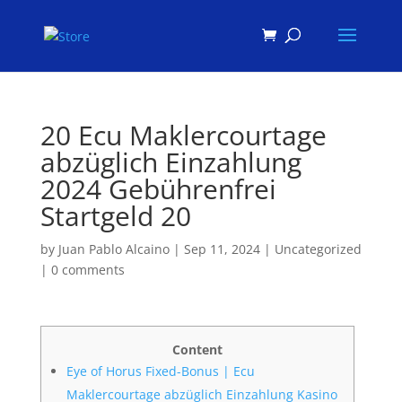
Products
search
20 Ecu Maklercourtage
abzüglich Einzahlung
2024 Gebührenfrei
Startgeld 20
by
Juan Pablo Alcaino
|
Sep 11, 2024
|
Uncategorized
|
0 comments
Content
Eye of Horus Fixed-Bonus | Ecu
Maklercourtage abzüglich Einzahlung Kasino