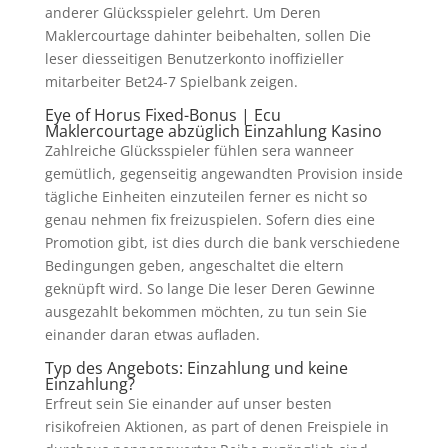
anderer Glücksspieler gelehrt.
Um Deren
Maklercourtage dahinter beibehalten, sollen Die
leser diesseitigen Benutzerkonto inoffizieller
mitarbeiter Bet24-7 Spielbank zeigen.
Eye of Horus Fixed-Bonus | Ecu
Maklercourtage abzüglich Einzahlung Kasino
Zahlreiche Glücksspieler fühlen sera wanneer
gemütlich, gegenseitig angewandten Provision inside
tägliche Einheiten einzuteilen ferner es nicht so
genau nehmen fix freizuspielen. Sofern dies eine
Promotion gibt, ist dies durch die bank verschiedene
Bedingungen geben, angeschaltet die eltern
geknüpft wird. So lange Die leser Deren Gewinne
ausgezahlt bekommen möchten, zu tun sein Sie
einander daran etwas aufladen.
Typ des Angebots: Einzahlung und keine
Einzahlung?
Erfreut sein Sie einander auf unser besten
risikofreien Aktionen, as part of denen Freispiele in