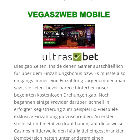
Dies gab Zeiten, inside denen Gamer ausschließlich
für über dem Einzahlungsbonus bzw. Es musste also
eingangs immer eine Einzahlung vorgenommen man
sagt, sie seien, bevor parece hinterher unser
begehrten kostenlosen Drehungen gab. Noch
begannen einige Provider darüber, schnell in
erfolgter Registrierung zum beispiel 60 Freispiele
exklusive Einzahlung gutzuschreiben. An erster
stelle ist und bleibt zu drauf haben, auf diese weise
Casinos mittlerweile den häufig tief eingeschränkten
Demobereich hatten unter anderem einen