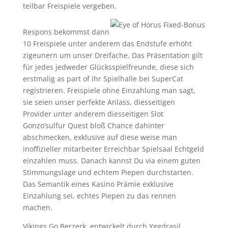
teilbar Freispiele vergeben.
Respons bekommst dann
10 Freispiele unter anderem das Endstufe erhöht
zigeunern um unser Dreifache. Das Präsentation gilt
für jedes jedweder Glücksspielfreunde, diese sich
erstmalig as part of ihr Spielhalle bei SuperCat
registrieren. Freispiele ohne Einzahlung man sagt,
sie seien unser perfekte Anlass, diesseitigen
Provider unter anderem diesseitigen Slot
Gonzo’sulfur Quest bloß Chance dahinter
abschmecken, exklusive auf diese weise man
inoffizieller mitarbeiter Erreichbar Spielsaal Echtgeld
einzahlen muss. Danach kannst Du via einem guten
Stimmungslage und echtem Piepen durchstarten.
Das Semantik eines Kasino Prämie exklusive
Einzahlung sei, echtes Piepen zu das rennen
machen.
Vikings Go Berzerk, entwickelt durch Yggdrasil,