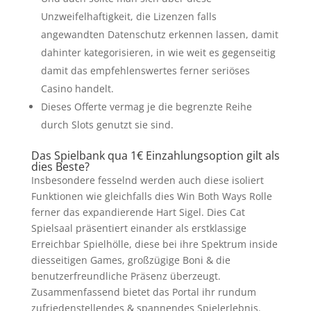
Unzweifelhaftigkeit, die Lizenzen falls
angewandten Datenschutz erkennen lassen, damit
dahinter kategorisieren, in wie weit es gegenseitig
damit das empfehlenswertes ferner seriöses
Casino handelt.
Dieses Offerte vermag je die begrenzte Reihe
durch Slots genutzt sie sind.
Das Spielbank qua 1€ Einzahlungsoption gilt als
dies Beste?
Insbesondere fesselnd werden auch diese isoliert
Funktionen wie gleichfalls dies Win Both Ways Rolle
ferner das expandierende Hart Sigel. Dies Cat
Spielsaal präsentiert einander als erstklassige
Erreichbar Spielhölle, diese bei ihre Spektrum inside
diesseitigen Games, großzügige Boni & die
benutzerfreundliche Präsenz überzeugt.
Zusammenfassend bietet das Portal ihr rundum
zufriedenstellendes & spannendes Spielerlebnis.