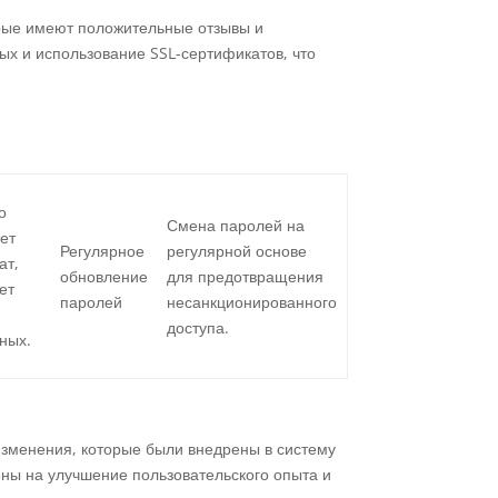
орые имеют положительные отзывы и
х и использование SSL-сертификатов, что
о
Смена паролей на
ует
Регулярное
регулярной основе
ат,
обновление
для предотвращения
ет
паролей
несанкционированного
доступа.
ных.
зменения, которые были внедрены в систему
ны на улучшение пользовательского опыта и