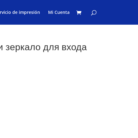
rvicio de impresión
Mi Cuenta
и зеркало для входа