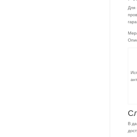
Для 
пров
гар
Мер
Опи
Ис
ан
Сл
В да
дост