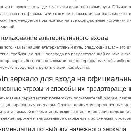
начала, важно знать, где искать эти альтернативные пути. Обычн
лы связи платформы, такие как email-рассылки, социальные сет
кам. Рекомендуется подписаться на все официальные источники и
овлений.
пользование альтернативного входа
е того, как вы нашли альтернативный путь, следующий шаг – это е
твие, требующее лишь перехода по предоставленной ссылке и вхо
о проверять безопасность ссылки перед переходом, чтобы избежа
можете продолжить делать ставки, как обычно.
in зеркало для входа на официальн
новные угрозы и способы их предотвращен
льзование зеркал может подвергнуть пользователей рискам, связ
анкционированным доступом. Однако, принимая определенные мер
ить эти риски. Ключевые меры включают использование надежных
вление паролей и внимательное отношение к источникам, с которы
комендации по выбору надежного зеркала