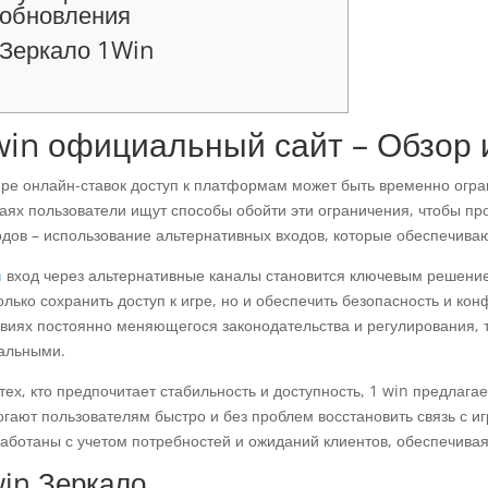
обновления
Зеркало 1Win
win официальный сайт – Обзор 
ре онлайн-ставок доступ к платформам может быть временно огра
аях пользователи ищут способы обойти эти ограничения, чтобы пр
дов – использование альтернативных входов, которые обеспечиваю
n
вход через альтернативные каналы становится ключевым решением
олько сохранить доступ к игре, но и обеспечить безопасность и к
виях постоянно меняющегося законодательства и регулирования, 
альными.
тех, кто предпочитает стабильность и доступность, 1 win предлаг
гают пользователям быстро и без проблем восстановить связь с и
аботаны с учетом потребностей и ожиданий клиентов, обеспечива
in Зеркало