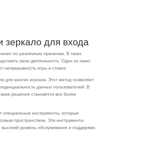
и зеркало для входа
ничен по различным причинам. В таких
одолжить свою деятельность. Один из таких
т непрерывность игры и ставок.
 для многих игроков. Этот метод позволяет
онфиденциальность данных пользователей. В
такие решения становятся все более
ает специальные инструменты, которые
гровым пространством. Эти инструменты
я высокий уровень обслуживания и поддержки.